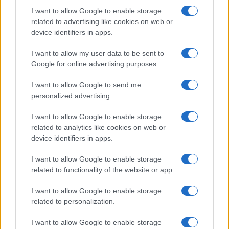
Gallura, finti clienti svuotano le suite: furto da
I want to allow Google to enable storage
50mila nel resort
related to advertising like cookies on web or
device identifiers in apps.
Meteo Olbia 7 agosto, sole e caldo tornano
I want to allow my user data to be sent to
protagonisti
Google for online advertising purposes.
I want to allow Google to send me
Test tunnel Olbia: rampe chiuse ancora fino a
personalized advertising.
fine agosto
I want to allow Google to enable storage
related to analytics like cookies on web or
Aggius conquista la classifica delle mete più
device identifiers in apps.
amate dell’estate 2026
I want to allow Google to enable storage
related to functionality of the website or app.
I want to allow Google to enable storage
related to personalization.
I want to allow Google to enable storage