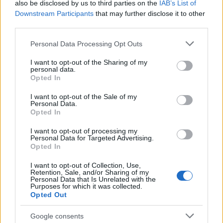
also be disclosed by us to third parties on the
IAB’s List of
ce
it
te
at
a
Articolo precedente
Downstream Participants
that may further disclose it to other
b
te
re
s
re
third parties.
Prossimo articolo
o
r
st
A
Please note that this website/app uses one or more Google
Personal Data Processing Opt Outs
services and may gather and store information including but
o
p
not limited to your visit or usage behaviour. You may click to
I want to opt-out of the Sharing of my
NOTIZIE RECENTI
k
p
personal data.
grant or deny consent to Google and its third-party tags to
Opted In
use your data for below specified purposes in below Google
consent section.
Incendi, a San Pasquale arriva il Campo Base:
I want to opt-out of the Sale of my
Personal Data.
l’inaugurazione
Opted In
I want to opt-out of processing my
Andrea Mura conquista Palau: grande
Personal Data for Targeted Advertising.
Opted In
partecipazione per il suo racconto
I want to opt-out of Collection, Use,
Retention, Sale, and/or Sharing of my
Personal Data that Is Unrelated with the
Calangianus, allarme sul centro accoglienza
Purposes for which it was collected.
minori, Albieri: “Episodi gravissimi”
Opted Out
Google consents