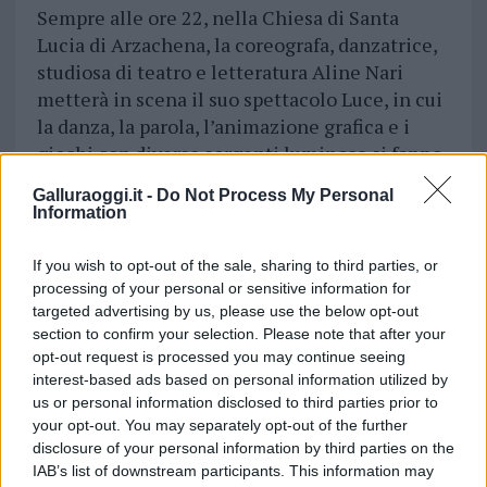
Sempre alle ore 22, nella Chiesa di Santa
Lucia di Arzachena, la coreografa, danzatrice,
studiosa di teatro e letteratura Aline Nari
metterà in scena il suo spettacolo Luce, in cui
la danza, la parola, l’animazione grafica e i
giochi con diverse sorgenti luminose si fanno
strumenti per coltivare il cercatore di
Galluraoggi.it -
Do Not Process My Personal
domande, il filosofo, che è in ogni bambino, di
Information
ogni età. A seguire, l’artista
entrerà in
contatto diretto con il pubblico attraverso
If you wish to opt-out of the sale, sharing to third parties, or
la performance Un Cielo di Domande.
processing of your personal or sensitive information for
targeted advertising by us, please use the below opt-out
Perché le domande arrivano quando meno le
section to confirm your selection. Please note that after your
si aspetta: una alla volta, o tutte insieme.
opt-out request is processed you may continue seeing
interest-based ads based on personal information utilized by
Condividi l'articolo
us or personal information disclosed to third parties prior to
your opt-out. You may separately opt-out of the further
F
T
Pi
W
S
disclosure of your personal information by third parties on the
a
w
n
h
h
IAB’s list of downstream participants. This information may