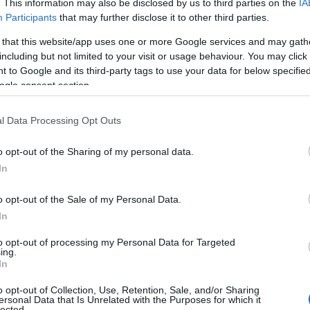
er garantire anche un’estensione dell’orario dal
. This information may also be disclosed by us to third parties on the
IA
Participants
that may further disclose it to other third parties.
 that this website/app uses one or more Google services and may gath
ate variabili attribuite in base alla
fascia di
including but not limited to your visit or usage behaviour. You may click 
 del nucleo familiare e alla tipologia di
 to Google and its third-party tags to use your data for below specifi
Il programma giornaliero al Centro prevede
ogle consent section.
imento per bambini da 3 agli 11 anni nel
on orario settimanale articolato dal lunedì al
l Data Processing Opt Outs
:30. Sono inclusi anche il
trasporto a bordo di
cursioni al mare e attività all’aperto
o opt-out of the Sharing of my personal data.
maria di Cannigione.
In
o opt-out of the Sale of my Personal Data.
In
to opt-out of processing my Personal Data for Targeted
azionali?
ing.
In
 mese
cliccando
qui
o opt-out of Collection, Use, Retention, Sale, and/or Sharing
ersonal Data that Is Unrelated with the Purposes for which it
lected.