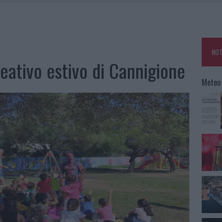
A: OLBIA OMBELICO DEL MONDO PER UNA NOTTE
, LA VICESINDACO: “ORGOGLIO E DISCREZIONE PER VISITA PRIVATA”
 A FUOCO DUE FURGONI
NOT
ATURE IN CALO
reativo estivo di Cannigione
Meteo 