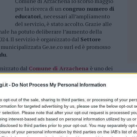
Comune di Arzachena lo scorso maggio
per la ricerca di un
congruo numero di
educatori
, necessari all’ampliamento
del servizio, è stato accolto. Grazie alle
ale ha potuto deliberare l’aumento della
2024. Il servizio è organizzato dal
Settore
 municipalizzata Ge.se.co surl ed è promosso
ddu
.
nizzato dal
Comune di Arzachena
è uno dei
miglie, soprattutto quelle in cui i genitori sono
mparto turistico – spiega
Alessandro Careddu
,
i.it -
Do Not Process My Personal Information
ezione civile -. È stato necessario pubblicare
r trovare un adeguato numero di educatori.
to opt-out of the sale, sharing to third parties, or processing of your per
eggiano nel mercato del lavoro
ma, oggi,
formation for targeted advertising by us, please use the below opt-out s
r selection. Please note that after your opt-out request is processed y
fezionati, possiamo comunicare ufficialmente
NEC
eing interest-based ads based on personal information utilized by us or
mbini ammessi passa da 77 a 98. Le richieste in
disclosed to third parties prior to your opt-out. You may separately opt-
.
Obiettivo dell’amministrazione comunale
losure of your personal information by third parties on the IAB’s list of