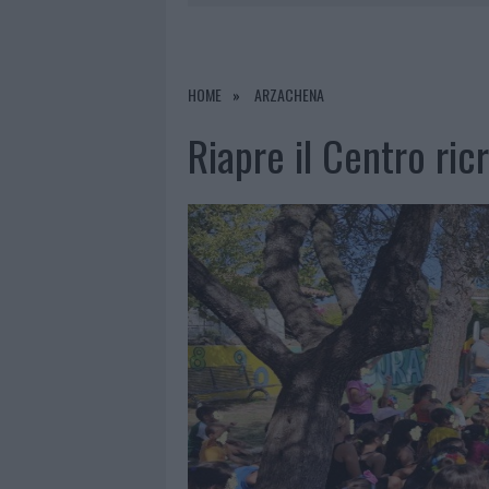
8 AGOSTO 2026
|
JOVANOTTI, GABRY PONTE E ALF
8 AGOSTO 2026
|
GIORGIA MELONI A LA MADDALENA
8 AGOSTO 2026
|
INCENDIO NELLA NOTTE A OLBIA,
HOME
ARZACHENA
8 AGOSTO 2026
|
METEO OLBIA 9 AGOSTO, TEMPER
Riapre il Centro ric