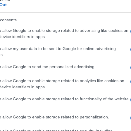
Out
do nella sezione
Login
dal menù del sito o
consents
o allow Google to enable storage related to advertising like cookies on
evice identifiers in apps.
stivo Cannigione
Comune Arzachena
o allow my user data to be sent to Google for online advertising
s.
to allow Google to send me personalized advertising.
eale?
gram di GalluraOggi.it
o allow Google to enable storage related to analytics like cookies on
evice identifiers in apps.
o allow Google to enable storage related to functionality of the website
lazioni, i tuoi video e le tue foto
ro +39 345 356 7512
o allow Google to enable storage related to personalization.
o allow Google to enable storage related to security, including