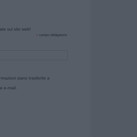
cate sul sito web!
*
campo obbligatorio
rmazioni siano trasferite a
e e-mail.