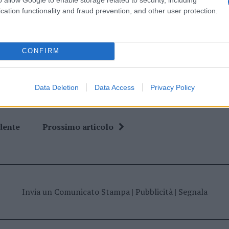
cation functionality and fraud prevention, and other user protection.
ime news da
Google News
CONFIRM
Data Deletion
Data Access
Privacy Policy
dente
Prossimo articolo
Invia un Comunicato Stampa
|
Pubblicità
|
Segnala