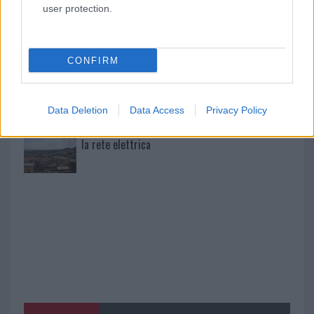
Pausa caffè impeccabile: come scegliere la
user protection.
soluzione ideale per la casa e l’ufficio
CONFIRM
Monte Pino, la fine di un lungo dolore: storia e
rinascita della strada che segnò la Gallura
Data Deletion
Data Access
Privacy Policy
Raid nelle campagne di Berchidda, rischio per
la rete elettrica