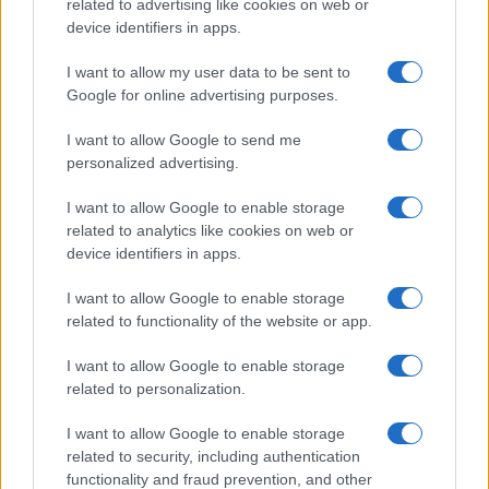
o
r
st
A
related to advertising like cookies on web or
device identifiers in apps.
o
p
NOTIZIE RECENTI
k
p
I want to allow my user data to be sent to
Google for online advertising purposes.
Le previsioni meteo per il weekend a Olbia e in
I want to allow Google to send me
Gallura
personalized advertising.
I want to allow Google to enable storage
Michelle Hunziker in Gallura, bella anche dal
related to analytics like cookies on web or
vivo: un amico vip svela come fa
device identifiers in apps.
I want to allow Google to enable storage
Calangianus, dopo le polemiche il centro
related to functionality of the website or app.
accoglienza minori chiude
I want to allow Google to enable storage
related to personalization.
Olbia, divieto di sosta contro spaccio e degrado:
esplode la protesta
I want to allow Google to enable storage
related to security, including authentication
functionality and fraud prevention, and other