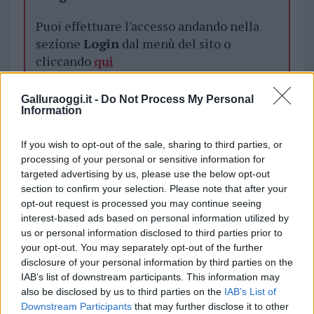
Puoi effettuare l'accesso andando nella
sezione
Login
dal menù del sito o
cliccando
qui
Galluraoggi.it -
Do Not Process My Personal
Information
TEMI:
Area Relax Cannigione
Associazione Arzachess
Comune Arzachena
If you wish to opt-out of the sale, sharing to third parties, or
Notizie Arzachena
Parco Cannigione
processing of your personal or sensitive information for
targeted advertising by us, please use the below opt-out
Inviaci le tue segnalazioni,
section to confirm your selection. Please note that after your
i tuoi video e le tue foto
opt-out request is processed you may continue seeing
Su WhatsApp al numero +39
interest-based ads based on personal information utilized by
us or personal information disclosed to third parties prior to
345 356 7512
your opt-out. You may separately opt-out of the further
disclosure of your personal information by third parties on the
IAB’s list of downstream participants. This information may
also be disclosed by us to third parties on the
IAB’s List of
Notizie in tempo reale?
Downstream Participants
that may further disclose it to other