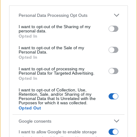
third parties.
Entra nel canale telegram di
GalluraOggi.it
Please note that this website/app uses one or more Google
Personal Data Processing Opt Outs
services and may gather and store information including but
not limited to your visit or usage behaviour. You may click to
I want to opt-out of the Sharing of my
personal data.
grant or deny consent to Google and its third-party tags to
Opted In
use your data for below specified purposes in below Google
consent section.
Ricevi le nostre ultime news
I want to opt-out of the Sale of my
Personal Data.
Opted In
da
Google News
I want to opt-out of processing my
Personal Data for Targeted Advertising.
Opted In
Condividi l'articolo
I want to opt-out of Collection, Use,
Retention, Sale, and/or Sharing of my
F
T
Pi
W
S
Personal Data that Is Unrelated with the
Purposes for which it was collected.
a
w
n
h
h
Opted Out
ce
it
te
at
a
Google consents
Articolo precedente
b
te
re
s
re
Prossimo articolo
I want to allow Google to enable storage