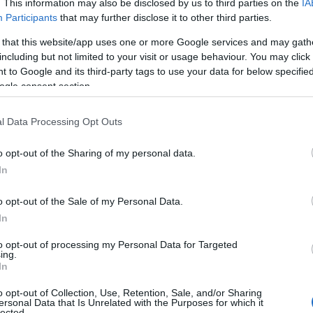
. This information may also be disclosed by us to third parties on the
IA
e di Arzachena, autisti, addetti mensa e altre
Participants
that may further disclose it to other third parties.
olo all’interno delle scuole.
 that this website/app uses one or more Google services and may gath
including but not limited to your visit or usage behaviour. You may click 
aria e non è necessaria la prenotazione. Sarà
 to Google and its third-party tags to use your data for below specifi
ulo compilato e sottoscritto, presso il presidio
ogle consent section.
inorenni dovranno presentarsi muniti del
utore legale.
l Data Processing Opt Outs
o opt-out of the Sharing of my personal data.
In
azionali?
o opt-out of the Sale of my Personal Data.
In
 mese
cliccando
qui
to opt-out of processing my Personal Data for Targeted
ing.
In
o opt-out of Collection, Use, Retention, Sale, and/or Sharing
ersonal Data that Is Unrelated with the Purposes for which it
do nella sezione
Login
dal menù del sito o
lected.