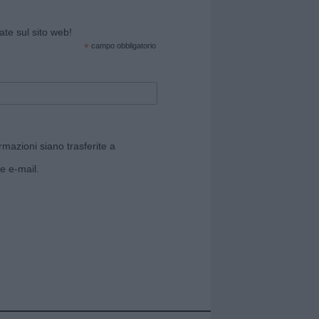
cate sul sito web!
*
campo obbligatorio
rmazioni siano trasferite a
e e-mail.