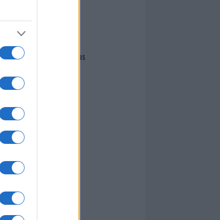
I nostri cari
Giovannimaria Cabras