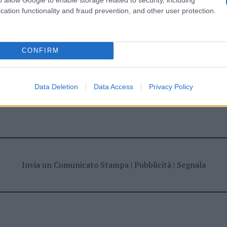
ime news da
Google News
cation functionality and fraud prevention, and other user protection.
CONFIRM
Data Deletion
Data Access
Privacy Policy
dente
Prossimo articolo
Invia un Comunicato Stampa
|
Pubblicità
|
Segnala