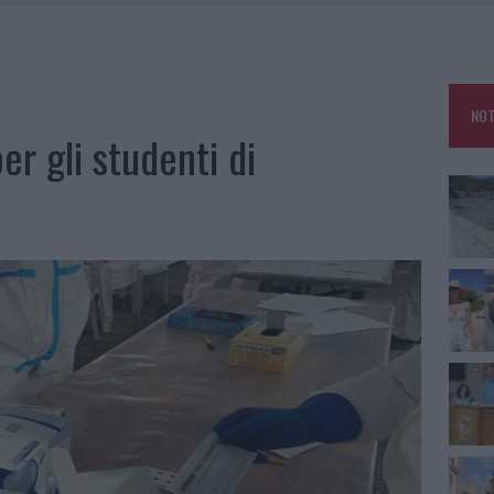
HE IL CENTRO ACCOGLIENZA MINORI CHIUDE
RO SPACCIO E DEGRADO: ESPLODE LA PROTESTA
SCEGLIERE LA SOLUZIONE IDEALE PER LA CASA E L’UFFICIO
NOT
KEND A OLBIA E IN GALLURA
er gli studenti di