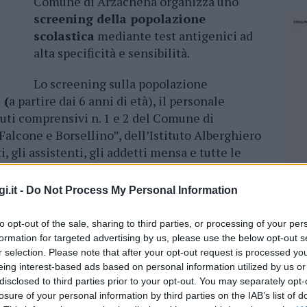
Comune di Arzachena organizza uno
screening della popolazione
scolastica
mediante test antigenici ad
alta specificità e sensibilità.
Lo screening sulla popolazione
 (
a partire dai 6 anni di età), il personale
tuti comprensivi n. 1 e 2 del Comune di
Falcone e Borsellino”, dell’Istituto Alberghiero
, gli assistenti, gli addetti mensa e tutte le
ll’interno delle scuole.
i.it -
Do Not Process My Personal Information
sso la
palestra delle scuole medie di
Amendola, come di seguito indicato:
to opt-out of the sale, sharing to third parties, or processing of your per
formation for targeted advertising by us, please use the below opt-out s
le 13 e dalle 14 alle 18
: alunni, a partire dai 6
r selection. Please note that after your opt-out request is processed y
prensivi n. 1 e 2;
eing interest-based ads based on personal information utilized by us or
 alle 14
: alunni del Liceo Scientifico e alunni
disclosed to third parties prior to your opt-out. You may separately opt-
losure of your personal information by third parties on the IAB’s list of
rsonale docente e non docente di tutti gli
NEC