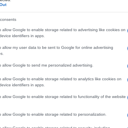
Out
consents
virus Arzachena
Notizie Arzachena
o allow Google to enable storage related to advertising like cookies on
nti Arzachena
Scuole Arzachena
evice identifiers in apps.
o allow my user data to be sent to Google for online advertising
s.
eale?
gram di GalluraOggi.it
to allow Google to send me personalized advertising.
o allow Google to enable storage related to analytics like cookies on
evice identifiers in apps.
lazioni, i tuoi video e le tue foto
ro +39 345 356 7512
o allow Google to enable storage related to functionality of the website
o allow Google to enable storage related to personalization.
o allow Google to enable storage related to security, including