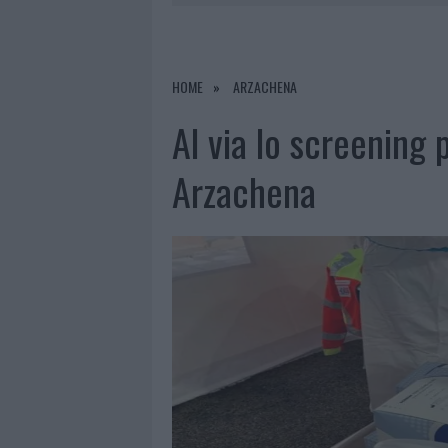
7 AGOSTO 2026
|
CALANGIANUS, DOPO LE POLEMIC
7 AGOSTO 2026
|
OLBIA, DIVIETO DI SOSTA CONT
7 AGOSTO 2026
|
PAUSA CAFFÈ IMPECCABILE: COME 
HOME
ARZACHENA
7 AGOSTO 2026
|
LE PREVISIONI METEO PER IL WEE
Al via lo screening p
Arzachena