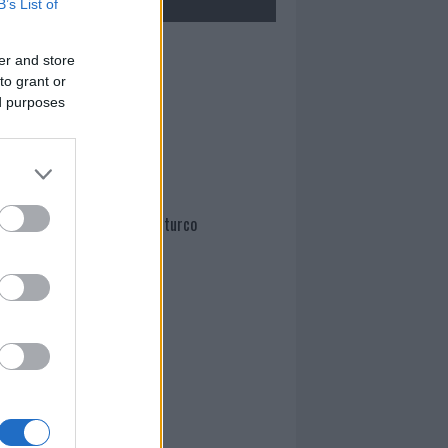
B’s List of
Mario Malu
er and store
to grant or
ed purposes
Paolo Pinna
Martina Agostina Diturco
I nostri cari
I nostri cari