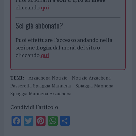
cliccando
qui
Sei già abbonato?
Puoi effettuare l'accesso andando nella
sezione
Login
dal menù del sito o
cliccando
qui
TEMI:
Arzachena Notizie
Notizie Arzachena
Passerella Spiaggia Mannena
Spiaggia Mannena
Spiaggia Mannena Arzachena
Condividi l'articolo
F
T
Pi
W
S
a
w
n
h
h