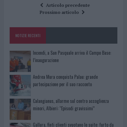
ce
it
te
at
a
Articolo precedente
b
te
re
s
re
Prossimo articolo
o
r
st
A
o
p
NOTIZIE RECENTI
k
p
Incendi, a San Pasquale arriva il Campo Base:
l’inaugurazione
Andrea Mura conquista Palau: grande
partecipazione per il suo racconto
Calangianus, allarme sul centro accoglienza
minori, Albieri: “Episodi gravissimi”
Gallura, finti clienti svuotano le suite: furto da