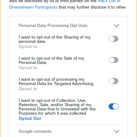
also be disclosed by us to third parties on the
IAB’s List of
Downstream Participants
that may further disclose it to other
third parties.
NECROLOGIE
Please note that this website/app uses one or more Google
Personal Data Processing Opt Outs
services and may gather and store information including but
not limited to your visit or usage behaviour. You may click to
I want to opt-out of the Sharing of my
personal data.
Mario Malu
grant or deny consent to Google and its third-party tags to
Opted In
use your data for below specified purposes in below Google
consent section.
I want to opt-out of the Sale of my
Personal Data.
Opted In
Paolo Pinna
I want to opt-out of processing my
Personal Data for Targeted Advertising.
Opted In
Martina Agostina Diturco
I want to opt-out of Collection, Use,
Retention, Sale, and/or Sharing of my
Personal Data that Is Unrelated with the
Purposes for which it was collected.
Opted Out
I nostri cari
Google consents