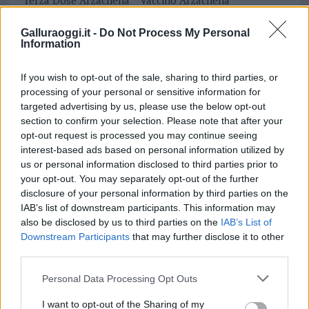
Terza Dose Arzachena
Vaccino Arzachena
Vaccino Coronavirus Arzachena
Galluraoggi.it -
Do Not Process My Personal
Information
Inviaci le tue segnalazioni,
i tuoi video e le tue foto
If you wish to opt-out of the sale, sharing to third parties, or
Su WhatsApp al numero +39
processing of your personal or sensitive information for
345 356 7512
targeted advertising by us, please use the below opt-out
section to confirm your selection. Please note that after your
opt-out request is processed you may continue seeing
interest-based ads based on personal information utilized by
us or personal information disclosed to third parties prior to
Notizie in tempo reale?
your opt-out. You may separately opt-out of the further
Entra nel canale telegram di
disclosure of your personal information by third parties on the
GalluraOggi.it
IAB’s list of downstream participants. This information may
also be disclosed by us to third parties on the
IAB’s List of
Downstream Participants
that may further disclose it to other
third parties.
Please note that this website/app uses one or more Google
Personal Data Processing Opt Outs
Ricevi le nostre ultime news
services and may gather and store information including but
not limited to your visit or usage behaviour. You may click to
I want to opt-out of the Sharing of my