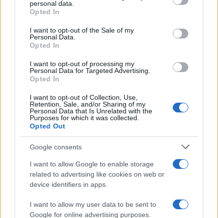
personal data.
grant or deny consent to Google and its third-party tags to
da
Google News
Opted In
use your data for below specified purposes in below Google
consent section.
I want to opt-out of the Sale of my
Personal Data.
Opted In
Condividi l'articolo
F
T
Pi
W
S
I want to opt-out of processing my
Personal Data for Targeted Advertising.
a
w
n
h
h
Opted In
ce
it
te
at
a
I want to opt-out of Collection, Use,
Articolo precedente
Retention, Sale, and/or Sharing of my
b
te
re
s
re
Personal Data that Is Unrelated with the
Prossimo articolo
Purposes for which it was collected.
o
r
st
A
Opted Out
o
p
Google consents
NOTIZIE RECENTI
k
p
I want to allow Google to enable storage
related to advertising like cookies on web or
Le previsioni meteo per il weekend a Olbia e in
device identifiers in apps.
Gallura
I want to allow my user data to be sent to
Google for online advertising purposes.