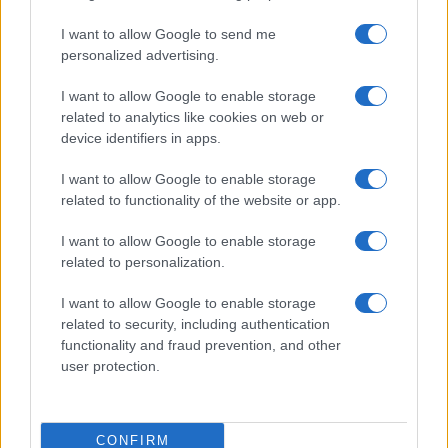
Michelle Hunziker in Gallura, bella anche dal
I want to allow Google to send me
vivo: un amico vip svela come fa
personalized advertising.
I want to allow Google to enable storage
Calangianus, dopo le polemiche il centro
related to analytics like cookies on web or
accoglienza minori chiude
device identifiers in apps.
I want to allow Google to enable storage
Olbia, divieto di sosta contro spaccio e degrado:
related to functionality of the website or app.
esplode la protesta
I want to allow Google to enable storage
related to personalization.
Pausa caffè impeccabile: come scegliere la
soluzione ideale per la casa e l’ufficio
I want to allow Google to enable storage
related to security, including authentication
functionality and fraud prevention, and other
Monte Pino, la fine di un lungo dolore: storia e
user protection.
rinascita della strada che segnò la Gallura
Raid nelle campagne di Berchidda, rischio per
CONFIRM