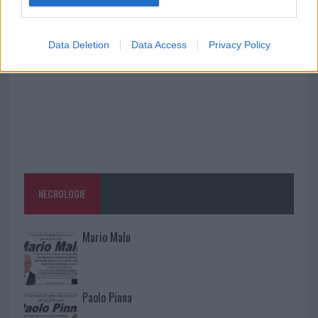
la rete elettrica
Data Deletion
Data Access
Privacy Policy
NECROLOGIE
Mario Malu
Paolo Pinna