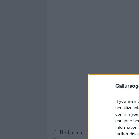
Galluraogg
If you wish 
sensitive in
confirm you
continue se
information 
delle bancarelle a partire dalle 6:
further disc