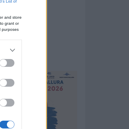
B’s List of
er and store
to grant or
ed purposes