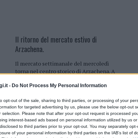
Il ritorno del mercato estivo di
Arzachena.
Il mercato settimanale del mercoledì
torna nel centro storico di Arzachena. A
darne notizia il Comune, il quale ha
i.it -
Do Not Process My Personal Information
fatto sapere che tornerà con una nuova
riorganizzazione degli stalli in via
to opt-out of the sale, sharing to third parties, or processing of your per
Ruzittu, via San Pietro, via Firenze, corso
formation for targeted advertising by us, please use the below opt-out s
Garibaldi e alcune vie laterali.
r selection. Please note that after your opt-out request is processed y
eing interest-based ads based on personal information utilized by us or
I nuovi orari prevedono l’installazione
disclosed to third parties prior to your opt-out. You may separately opt-
30 e fino alle 14:30. Con il ritorno del mercato
losure of your personal information by third parties on the IAB’s list of