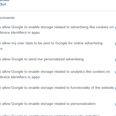
Out
rcato Settimanale Arzachena
Notizie Arzachena
consents
o allow Google to enable storage related to advertising like cookies on
evice identifiers in apps.
lazioni, i tuoi video e le tue foto
ro +39 345 356 7512
o allow my user data to be sent to Google for online advertising
s.
to allow Google to send me personalized advertising.
eale?
o allow Google to enable storage related to analytics like cookies on
gram di GalluraOggi.it
evice identifiers in apps.
o allow Google to enable storage related to functionality of the website
ime news da
Google News
o allow Google to enable storage related to personalization.
o allow Google to enable storage related to security, including