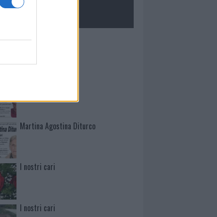
ROLOGIE
Mario Malu
Paolo Pinna
Martina Agostina Diturco
I nostri cari
I nostri cari