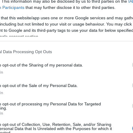
rzachena, con una delle attrazioni più richieste
. This information may also be disclosed by us to third parties on the
IA
Participants
that may further disclose it to other third parties.
 that this website/app uses one or more Google services and may gath
including but not limited to your visit or usage behaviour. You may click 
 to Google and its third-party tags to use your data for below specifi
ogle consent section.
l Data Processing Opt Outs
o opt-out of the Sharing of my personal data.
In
azionali?
o opt-out of the Sale of my Personal Data.
 mese
cliccando
qui
In
to opt-out of processing my Personal Data for Targeted
ing.
In
do nella sezione
Login
dal menù del sito o
o opt-out of Collection, Use, Retention, Sale, and/or Sharing
ersonal Data that Is Unrelated with the Purposes for which it
lected.