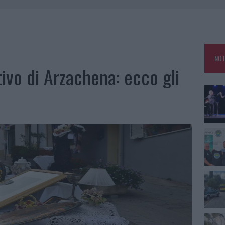
 OUT AD OLBIA PER IL READING SU ATZENI
NNI DEL DIVING CENTER DI TEGGE
 ARZACHENA: FERITO IL CONDUCENTE
NOT
: SALVATE DAI VIGILI DEL FUOCO
ivo di Arzachena: ecco gli