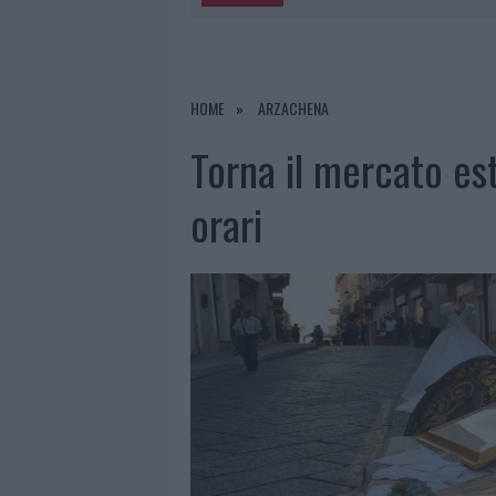
5 AGOSTO 2026
|
“SUL FILO DEL DISCORSO”: SOLD
5 AGOSTO 2026
|
LA MADDALENA, FESTA PER I 30 A
5 AGOSTO 2026
|
ESCE DI STRADA CON L’AUTO AD
HOME
ARZACHENA
5 AGOSTO 2026
|
TURISTE SI PERDONO A TAVOLARA
Torna il mercato est
orari