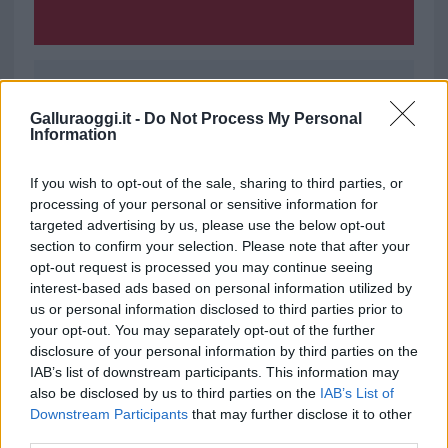
Ricevi le nostre ultime news
Galluraoggi.it -
Do Not Process My Personal
Information
da
Google News
If you wish to opt-out of the sale, sharing to third parties, or
processing of your personal or sensitive information for
targeted advertising by us, please use the below opt-out
Condividi l'articolo
section to confirm your selection. Please note that after your
opt-out request is processed you may continue seeing
F
T
Pi
W
S
interest-based ads based on personal information utilized by
a
w
n
h
h
us or personal information disclosed to third parties prior to
your opt-out. You may separately opt-out of the further
ce
it
te
at
a
Articolo precedente
disclosure of your personal information by third parties on the
b
te
re
s
re
IAB’s list of downstream participants. This information may
Prossimo articolo
also be disclosed by us to third parties on the
IAB’s List of
o
r
st
A
Downstream Participants
that may further disclose it to other
o
p
third parties.