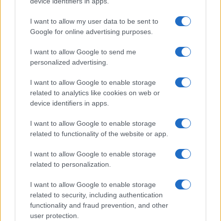
device identifiers in apps.
I want to allow my user data to be sent to
È scontro tra Misericordia e Comune di Santa
Google for online advertising purposes.
Teresa Gallura
I want to allow Google to send me
personalized advertising.
Controlli rafforzati in Costa Smeralda, 20
arresti e 135 denunce
I want to allow Google to enable storage
related to analytics like cookies on web or
device identifiers in apps.
I want to allow Google to enable storage
related to functionality of the website or app.
I want to allow Google to enable storage
related to personalization.
I want to allow Google to enable storage
related to security, including authentication
NECROLOGIE
functionality and fraud prevention, and other
user protection.