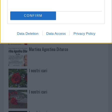
Mario Malu
CONFIRM
Paolo Pinna
Data Deletion
Data Access
Privacy Policy
Martina Agostina Diturco
I nostri cari
I nostri cari