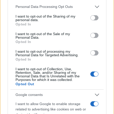
NOTIZIE RECENTI
k
p
Please note that this website/app uses one or more Google
Personal Data Processing Opt Outs
services and may gather and store information including but
not limited to your visit or usage behaviour. You may click to
I want to opt-out of the Sharing of my
Olbia, le previsioni meteo per lunedì 10 agosto
personal data.
grant or deny consent to Google and its third-party tags to
2026
Opted In
use your data for below specified purposes in below Google
consent section.
I want to opt-out of the Sale of my
Personal Data.
Le ultime offerte di lavoro a Olbia e in Gallura
Opted In
I want to opt-out of processing my
Personal Data for Targeted Advertising.
Opted In
Cumuli di rifiuti a Santa Teresa Gallura, la
segnalazione dei residenti
I want to opt-out of Collection, Use,
Retention, Sale, and/or Sharing of my
Personal Data that Is Unrelated with the
Purposes for which it was collected.
Incendi in Gallura, devastati un chiosco e due
Opted Out
furgoni: le indagini
Google consents
Cannigione celebra la cultura gallurese con il
I want to allow Google to enable storage
related to advertising like cookies on web or
“Poker letterario”