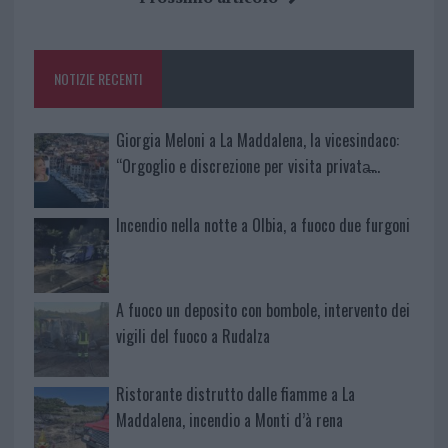
o
r
st
A
o
p
NOTIZIE RECENTI
k
p
Giorgia Meloni a La Maddalena, la vicesindaco:
“Orgoglio e discrezione per visita privata̶…
Incendio nella notte a Olbia, a fuoco due furgoni
A fuoco un deposito con bombole, intervento dei
vigili del fuoco a Rudalza
Ristorante distrutto dalle fiamme a La
Maddalena, incendio a Monti d’à rena