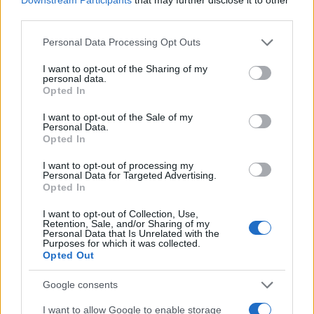
third parties.
Please note that this website/app uses one or more Google
Personal Data Processing Opt Outs
services and may gather and store information including but
not limited to your visit or usage behaviour. You may click to
I want to opt-out of the Sharing of my
personal data.
grant or deny consent to Google and its third-party tags to
Opted In
use your data for below specified purposes in below Google
consent section.
I want to opt-out of the Sale of my
Personal Data.
Opted In
I want to opt-out of processing my
Vuoi rimuovere le pubblicità nazionali?
Personal Data for Targeted Advertising.
Opted In
Puoi abbonarti a
soli € 1,10 al mese
I want to opt-out of Collection, Use,
cliccando
qui
Retention, Sale, and/or Sharing of my
Personal Data that Is Unrelated with the
Purposes for which it was collected.
Opted Out
Sei già abbonato?
Google consents
Puoi effettuare l'accesso andando nella
I want to allow Google to enable storage