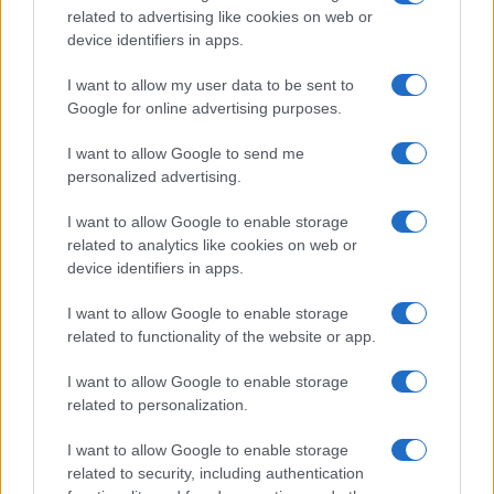
sezione
Login
dal menù del sito o
related to advertising like cookies on web or
cliccando
qui
device identifiers in apps.
I want to allow my user data to be sent to
Google for online advertising purposes.
TEMI:
Abbanoa Arzachena
Abbanoa Comune Arzachena
Acqua Arzachena
I want to allow Google to send me
Comune Arzachena
Gianfranco Doneddu
personalized advertising.
Giuseppe Sardu
Massimo Azzena
I want to allow Google to enable storage
Notizie Arzachena
Reti Idriche Arzachena
related to analytics like cookies on web or
Roberto Ragnedda
Stefano Sebastio
device identifiers in apps.
Inviaci le tue segnalazioni,
I want to allow Google to enable storage
i tuoi video e le tue foto
related to functionality of the website or app.
Su WhatsApp al numero +39
I want to allow Google to enable storage
345 356 7512
related to personalization.
I want to allow Google to enable storage
related to security, including authentication