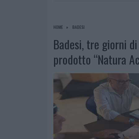
7 AGOSTO 2026
|
MICHELLE HUNZIKER IN GALLURA,
7 AGOSTO 2026
|
CALANGIANUS, DOPO LE POLEMIC
7 AGOSTO 2026
|
OLBIA, DIVIETO DI SOSTA CONT
HOME
BADESI
8 AGOSTO 2026
|
RISTORANTE DISTRUTTO DALLE F
Badesi, tre giorni di
prodotto “Natura Ac