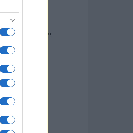
I nostri cari
Giovannimaria Cabras