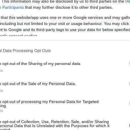
. This information may also be disclosed by us to third parties on the
IA
tico territoriale legato alla vacanza attiva a
Participants
that may further disclose it to other third parties.
 that this website/app uses one or more Google services and may gath
including but not limited to your visit or usage behaviour. You may click 
nti di
Etifor, Martina Catte e Francesco
 to Google and its third-party tags to use your data for below specifi
sindaca di Badesi
, la
responsabile
ogle consent section.
a Maria Morittu
con la coordinatrice
Deborah
ambattista Addis, Alessandra Mela e Ines
l Data Processing Opt Outs
 all’incontro
Calogero Spinella, direttore del
dal figlio Andrea
,
Francesco Addis della
o opt-out of the Sharing of my personal data.
Sardabus
,
Marzia Zaffonato del Ristorante
In
, direttore di Bluserena
. Presenti anche la
otgiu
e la guida equestre
Salvatore Dettori
.
o opt-out of the Sale of my Personal Data.
In
go in vigna
.
to opt-out of processing my Personal Data for Targeted
ing.
In
settembre
, il confronto si è spostato presso la
molto diverso: una passeggiata tra i filari, parte
o opt-out of Collection, Use, Retention, Sale, and/or Sharing
 a porte aperte” che ha avuto avvio il 15
ersonal Data that Is Unrelated with the Purposes for which it
lected.