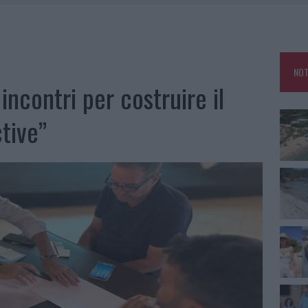
 BELLA ANCHE DAL VIVO: UN AMICO VIP SVELA COME FA
HE IL CENTRO ACCOGLIENZA MINORI CHIUDE
RO SPACCIO E DEGRADO: ESPLODE LA PROTESTA
NOT
IAMME A LA MADDALENA, INCENDIO A MONTI D’À RENA
 incontri per costruire il
tive”