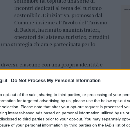
settembre ha ospitato una serie di
incontri dedicati al tema del turismo
sostenibile. L’iniziativa, promossa dal
Comune insieme al Tavolo del Turismo
di Badesi, ha riunito amministratori,
operatori del sistema turistico, cittadini
e una strategia chiara e partecipata per lo
iversi, ciascuno con una propria identità e
 traguardo comune: immaginare e costruire
si, in armonia con l’ambiente, la cultura e la
i.it -
Do Not Process My Personal Information
to opt-out of the sale, sharing to third parties, or processing of your per
l percorso
.
formation for targeted advertising by us, please use the below opt-out s
r selection. Please note that after your opt-out request is processed y
eing interest-based ads based on personal information utilized by us or
o
mercoledì 17 settembre presso il Resort Le
disclosed to third parties prior to your opt-out. You may separately opt-
 trattato di un incontro introduttivo, utile a
losure of your personal information by third parties on the IAB’s list of
NEC
 a raccogliere le prime riflessioni sullo