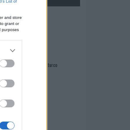
B’s List of
Mario Malu
er and store
to grant or
ed purposes
Paolo Pinna
Martina Agostina Diturco
I nostri cari
I nostri cari