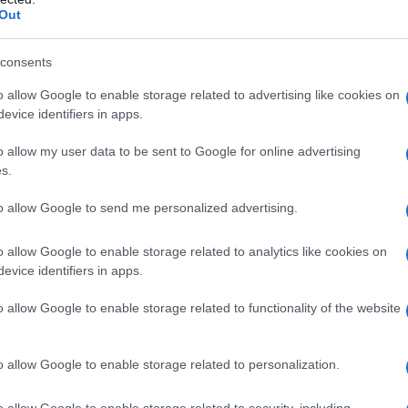
esort Le Dune
, con una giornata dedicata alla
Out
 saperi artigianali e osservazione del cielo.
consents
 ha favorito un dialogo diretto tra operatori,
o allow Google to enable storage related to advertising like cookies on
to caso hanno partecipato i consulenti di
evice identifiers in apps.
a e l’Assessore all’Ambiente
, la
istico Deborah Sanna
, insieme agli operatori
o allow my user data to be sent to Google for online advertising
 Alessandra Mela, Francesco Addis
s.
nella (Le Dune)
e
Andrea Attardo (Baia
to allow Google to send me personalized advertising.
 escursionistica
Antonio Sotgiu
e la guida
o allow Google to enable storage related to analytics like cookies on
evice identifiers in apps.
social media manager
Lorenzo Casu di
ti e 2 residenti
, che hanno arricchito la
o allow Google to enable storage related to functionality of the website
oposte.
 tecnico e la progettazione di “Natura
o allow Google to enable storage related to personalization.
o allow Google to enable storage related to security, including