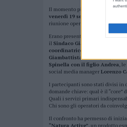
authenti
Il momento più rilevante della tre
venerdì 19 settembre presso il
riunione operativa che ha preso la
Erano presenti i consulenti di
Eti
il
Sindaco Gian Mario Mamia e 
coordinatrice dell’Ufficio Tur
Giambattista Addis (IAT)
, il
dir
Spinella con il figlio Andrea
, l
social media manager
Lorenzo C
I partecipanti sono stati divisi in
domande chiave: qual è il “core” d
Quali i servizi primari indispensabi
Chi sono gli operatori da coinvol
Il confronto ha permesso di iniziar
“Natura Active”
, un prodotto es