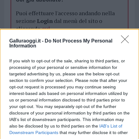
Puoi effettuare l'accesso andando nella
sezione
Login
dal menù del sito o
cliccando
qui
Galluraoggi.it -
Do Not Process My Personal
Information
TEMI:
Badesi Notizie
Calypso Badesi
Calypso Beach Club
Notizie Badesi
If you wish to opt-out of the sale, sharing to third parties, or
processing of your personal or sensitive information for
Inviaci le tue segnalazioni,
targeted advertising by us, please use the below opt-out
section to confirm your selection. Please note that after your
i tuoi video e le tue foto
opt-out request is processed you may continue seeing
Su WhatsApp al numero +39
interest-based ads based on personal information utilized by
345 356 7512
us or personal information disclosed to third parties prior to
your opt-out. You may separately opt-out of the further
disclosure of your personal information by third parties on the
IAB’s list of downstream participants. This information may
also be disclosed by us to third parties on the
IAB’s List of
Notizie in tempo reale?
Downstream Participants
that may further disclose it to other
Entra nel canale telegram di
third parties.