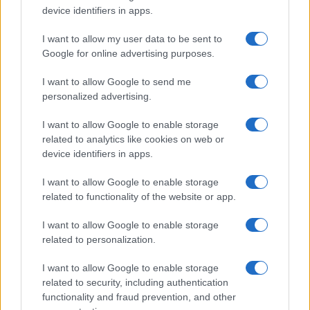
o
p
device identifiers in apps.
NOTIZIE RECENTI
k
p
I want to allow my user data to be sent to
Google for online advertising purposes.
Rapina a Porto Rotondo, due uomini fermati dai
I want to allow Google to send me
carabinieri
personalized advertising.
Auto prende fuoco sulla strada statale 125 a
I want to allow Google to enable storage
related to analytics like cookies on web or
Olbia, cosa è successo
device identifiers in apps.
I want to allow Google to enable storage
Incidente sulla 125 a Olbia, due auto coinvolte:
related to functionality of the website or app.
danni ingenti
I want to allow Google to enable storage
related to personalization.
Auto finisce contro un muretto, un ferito ad
Arzachena
I want to allow Google to enable storage
related to security, including authentication
functionality and fraud prevention, and other
Incidente a Baia Sardinia, scontro tra auto e