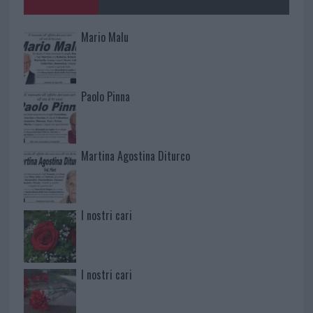
Mario Malu
Paolo Pinna
Martina Agostina Diturco
I nostri cari
I nostri cari