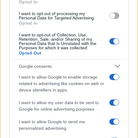
Opted In
Andrea Mura conquista Palau: grande
partecipazione per il suo racconto
I want to opt-out of processing my
Personal Data for Targeted Advertising.
Opted In
Calangianus, allarme sul centro accoglienza
I want to opt-out of Collection, Use,
minori, Albieri: “Episodi gravissimi”
Retention, Sale, and/or Sharing of my
Personal Data that Is Unrelated with the
Purposes for which it was collected.
Opted Out
Gallura, finti clienti svuotano le suite: furto da
50mila nel resort
Google consents
I want to allow Google to enable storage
Meteo Olbia 7 agosto, sole e caldo tornano
related to advertising like cookies on web or
protagonisti
device identifiers in apps.
I want to allow my user data to be sent to
Google for online advertising purposes.
I want to allow Google to send me
personalized advertising.