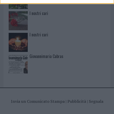
I nostri cari
I nostri cari
Giovannimaria Cabras
Invia un Comunicato Stampa
|
Pubblicità
|
Segnala