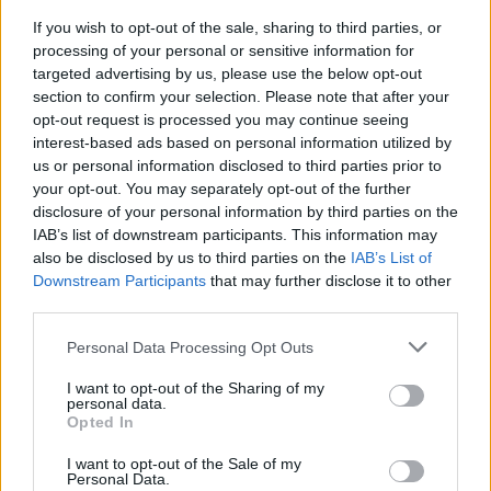
a
w
n
h
h
ce
it
te
at
a
If you wish to opt-out of the sale, sharing to third parties, or
Articolo precedente
processing of your personal or sensitive information for
b
te
re
s
re
Prossimo articolo
targeted advertising by us, please use the below opt-out
o
r
st
A
section to confirm your selection. Please note that after your
opt-out request is processed you may continue seeing
o
p
interest-based ads based on personal information utilized by
NOTIZIE RECENTI
k
p
us or personal information disclosed to third parties prior to
your opt-out. You may separately opt-out of the further
disclosure of your personal information by third parties on the
Controlli all’aeroporto di Olbia, sequestrati
IAB’s list of downstream participants. This information may
caviale e sabbia rubata
also be disclosed by us to third parties on the
IAB’s List of
Downstream Participants
that may further disclose it to other
third parties.
Migliori cliniche di estetica medicale avanzata
in Europa: classifica dei 5 centri di riferimento
Please note that this website/app uses one or more Google
Personal Data Processing Opt Outs
services and may gather and store information including but
pe…
not limited to your visit or usage behaviour. You may click to
I want to opt-out of the Sharing of my
personal data.
Incendi, a San Pasquale arriva il Campo Base:
grant or deny consent to Google and its third-party tags to
Opted In
use your data for below specified purposes in below Google
l’inaugurazione
consent section.
I want to opt-out of the Sale of my
Personal Data.