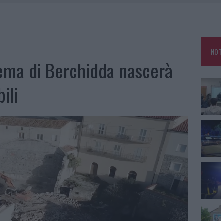
NCIALE AD ARZACHENA, UN FERITO
CON AVIS OLBIA AL DELTA CENTER
ATURE IN CALO
NOT
VINCIA GALLURA PER NUOVE AULE NELLE SCUOLE DI OLBIA
inema di Berchidda nascerà
ili