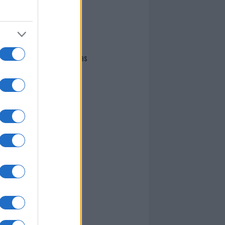
I nostri cari
Giovannimaria Cabras