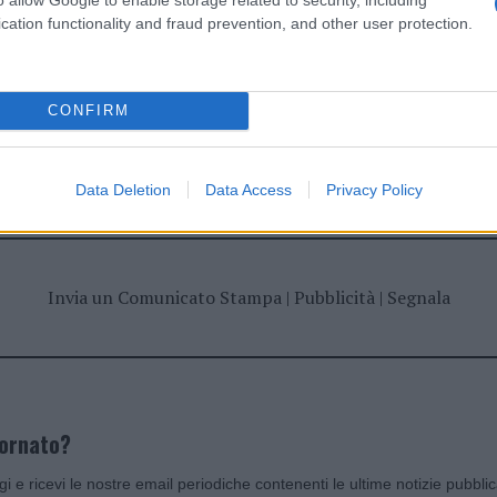
cation functionality and fraud prevention, and other user protection.
CONFIRM
dente
Prossimo articolo
Data Deletion
Data Access
Privacy Policy
Invia un Comunicato Stampa
|
Pubblicità
|
Segnala
iornato?
ggi e ricevi le nostre email periodiche contenenti le ultime notizie pubbli