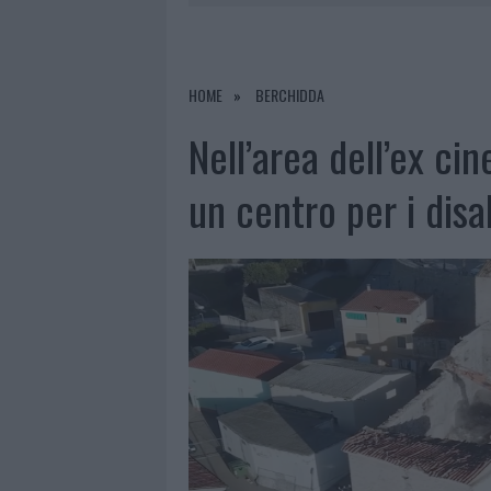
9 AGOSTO 2026
|
INCIDENTE SULLA STRADA PROVI
8 AGOSTO 2026
|
SANGUE, MUSICA E SOLIDARIETÀ 
8 AGOSTO 2026
|
METEO OLBIA 9 AGOSTO, TEMPER
HOME
BERCHIDDA
9 AGOSTO 2026
|
TRE MILIONI DI EURO DALLA PRO
Nell’area dell’ex c
un centro per i disab