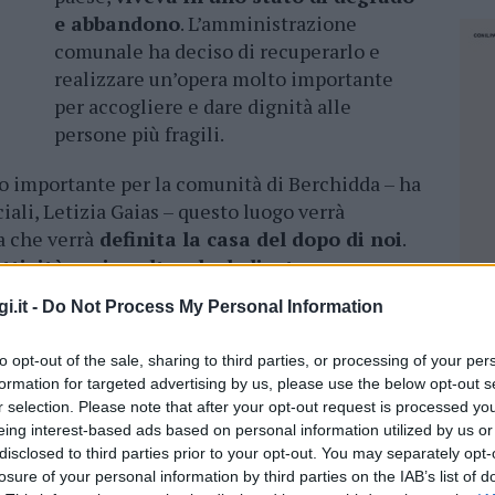
e abbandono
. L’amministrazione
comunale ha deciso di recuperarlo e
realizzare un’opera molto importante
per accogliere e dare dignità alle
persone più fragili.
 importante per la comunità di Berchidda – ha
ciali, Letizia Gaias – questo luogo verrà
a che verrà
definita la casa del dopo di noi
.
ttività socio culturale dedicato
bilità
. Ci teniamo a raccontare una parte di
i.it -
Do Not Process My Personal Information
sto di questo immobile dalla famiglia Gaias e
no della struttura alla famiglia. Oggi stiamo
to opt-out of the sale, sharing to third parties, or processing of your per
rendere vita alla struttura”.
formation for targeted advertising by us, please use the below opt-out s
r selection. Please note that after your opt-out request is processed y
rchidda
Andrea Nieddu
. “
Iniziamo a scrivere
eing interest-based ads based on personal information utilized by us or
urbanistica sociale della nostra comunità
–
disclosed to third parties prior to your opt-out. You may separately opt-
losure of your personal information by third parties on the IAB’s list of
pieno centro del comune dove dominava
NEC