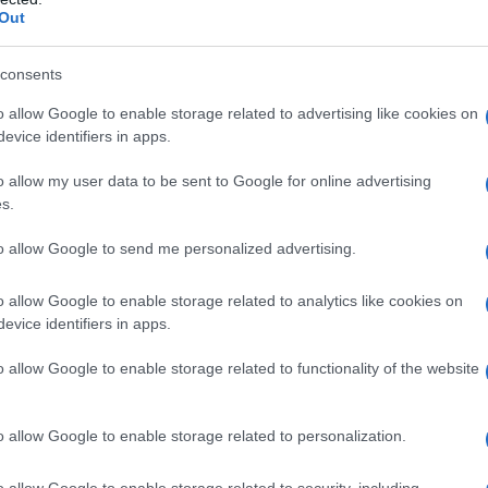
Out
x Cinema Berchidda
Notizie Berchidda
consents
o allow Google to enable storage related to advertising like cookies on
evice identifiers in apps.
eale?
gram di GalluraOggi.it
o allow my user data to be sent to Google for online advertising
s.
to allow Google to send me personalized advertising.
lazioni, i tuoi video e le tue foto
o allow Google to enable storage related to analytics like cookies on
ro +39 345 356 7512
evice identifiers in apps.
o allow Google to enable storage related to functionality of the website
ime news da
Google News
o allow Google to enable storage related to personalization.
o allow Google to enable storage related to security, including