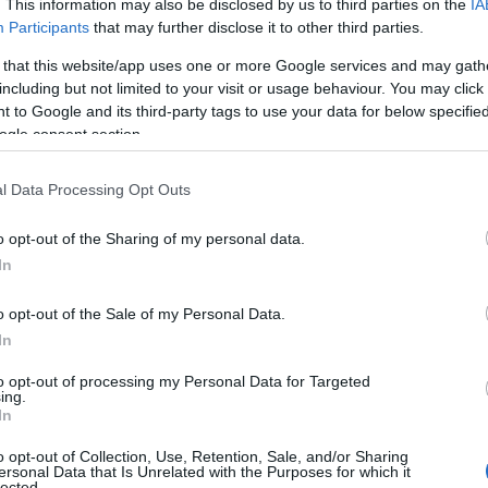
. This information may also be disclosed by us to third parties on the
IA
cata nel secondo dopo guerra, che nel tempo ha
Participants
that may further disclose it to other third parties.
cendiari che ne hanno compromesso
orbanistico e nel tempo questo sito è diventato
 that this website/app uses one or more Google services and may gath
including but not limited to your visit or usage behaviour. You may click 
i”. Il costo dei lavori è di 1 milione e mezzo di
 to Google and its third-party tags to use your data for below specifi
come obiettivo quello di
conferire decoro
ogle consent section.
ciale
.
l Data Processing Opt Outs
o opt-out of the Sharing of my personal data.
In
azionali?
o opt-out of the Sale of my Personal Data.
 mese
cliccando
qui
In
to opt-out of processing my Personal Data for Targeted
ing.
In
do nella sezione
Login
dal menù del sito o
o opt-out of Collection, Use, Retention, Sale, and/or Sharing
ersonal Data that Is Unrelated with the Purposes for which it
lected.