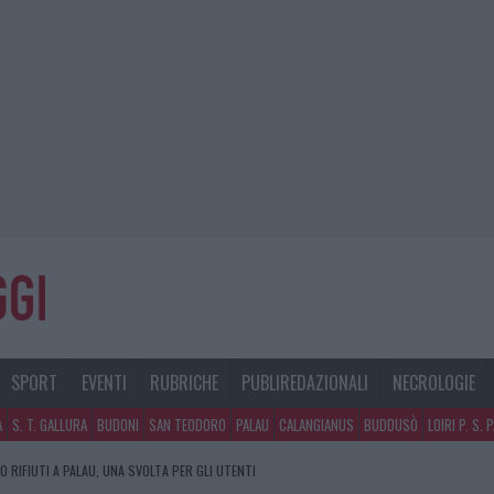
SPORT
EVENTI
RUBRICHE
PUBLIREDAZIONALI
NECROLOGIE
A
S. T. GALLURA
BUDONI
SAN TEODORO
PALAU
CALANGIANUS
BUDDUSÒ
LOIRI P. S. 
 RIFIUTI A PALAU, UNA SVOLTA PER GLI UTENTI
 PER L’ATTESTAZIONE SOA IN ITALIA: LISTA DELLE 4 REALTÀ PIÙ EFFICIENTI