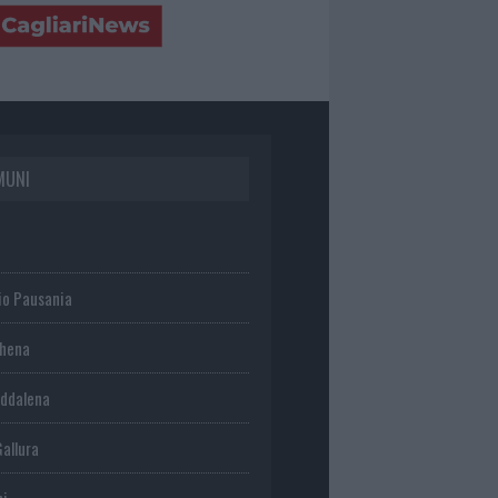
MUNI
io Pausania
chena
ddalena
Gallura