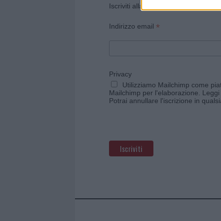
Iscriviti alla newsletter di Gallura O
*
Indirizzo email
Privacy
Utilizziamo Mailchimp come piatt
Mailchimp per l'elaborazione.
Leggi 
Potrai annullare l'iscrizione in qual