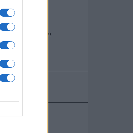
I nostri cari
Giovannimaria Cabras