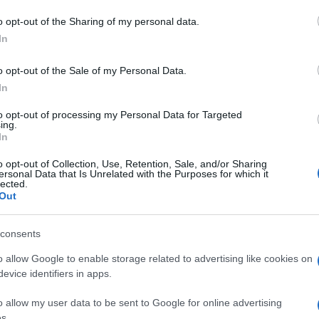
o opt-out of the Sharing of my personal data.
In
azionali?
o opt-out of the Sale of my Personal Data.
In
 mese
cliccando
qui
to opt-out of processing my Personal Data for Targeted
ing.
In
o opt-out of Collection, Use, Retention, Sale, and/or Sharing
do nella sezione
Login
dal menù del sito o
ersonal Data that Is Unrelated with the Purposes for which it
lected.
Out
consents
 Berchidda
o allow Google to enable storage related to advertising like cookies on
evice identifiers in apps.
o allow my user data to be sent to Google for online advertising
s.