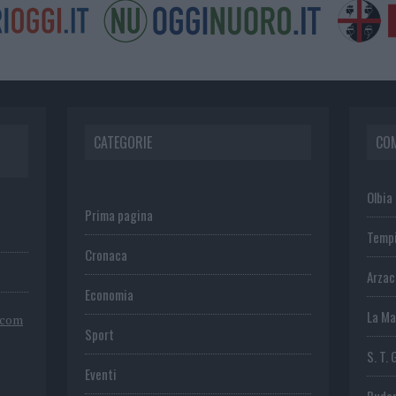
CATEGORIE
CO
Olbia
Prima pagina
Temp
Cronaca
Arza
Economia
La Ma
.com
Sport
S. T. 
Eventi