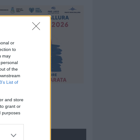
sonal or
ection to
ou may
 personal
out of the
 downstream
B’s List of
er and store
to grant or
ed purposes
ROLOGIE