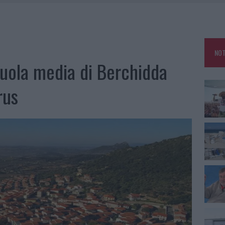
TTI ALLA ZUPPA GALLURESE: GLI APPUNTAMENTI DA NON PERDERE
 SPIAGGIA LIBERA, SEQUESTRI A OLBIA E ARZACHENA
NOT
uola media di Berchidda
L MAESTRO CHE RIFIUTÒ LA COSTA SMERALDA
rus