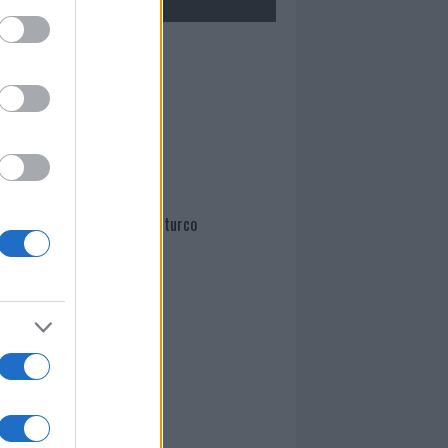
Mario Malu
Paolo Pinna
Martina Agostina Diturco
I nostri cari
I nostri cari