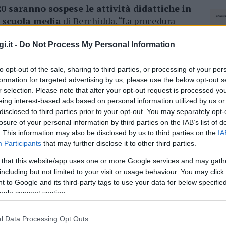
 saranno sospese le attività didattiche in
a scuola media
di Berchidda. “La procedura
te in contatto con il soggetto positivo nella
nti, personale Ata e studenti, vangano
i.it -
Do Not Process My Personal Information
tena e conseguentemente possano fare gli
to opt-out of the sale, sharing to third parties, or processing of your per
ato il primo cittadino”
formation for targeted advertising by us, please use the below opt-out s
r selection. Please note that after your opt-out request is processed y
eing interest-based ads based on personal information utilized by us or
disclosed to third parties prior to your opt-out. You may separately opt-
losure of your personal information by third parties on the IAB’s list of
. This information may also be disclosed by us to third parties on the
IA
Participants
that may further disclose it to other third parties.
 that this website/app uses one or more Google services and may gath
including but not limited to your visit or usage behaviour. You may click 
 to Google and its third-party tags to use your data for below specifi
ogle consent section.
l Data Processing Opt Outs
NEC