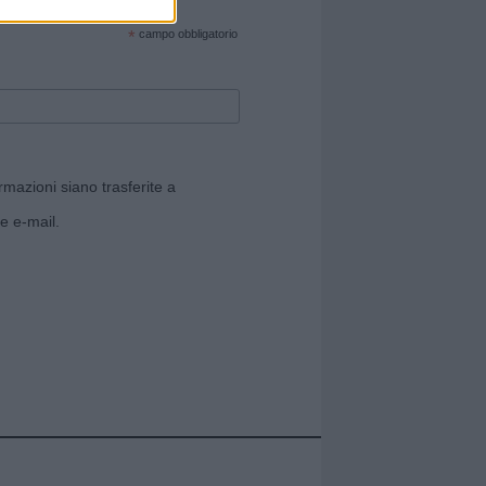
cate sul sito web!
*
campo obbligatorio
rmazioni siano trasferite a
e e-mail.