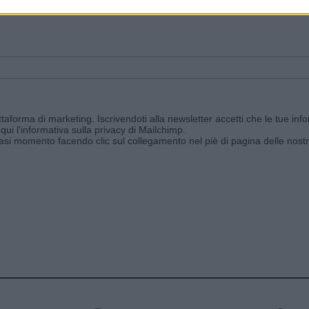
ggi e ricevi le nostre email periodiche contenenti le ultime notizie pubbli
aforma di marketing. Iscrivendoti alla newsletter accetti che le tue info
qui l'informativa sulla privacy di Mailchimp
.
siasi momento facendo clic sul collegamento nel piè di pagina delle nostr