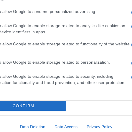
to allow Google to send me personalized advertising.
dente
Prossimo articolo
o allow Google to enable storage related to analytics like cookies on
evice identifiers in apps.
o allow Google to enable storage related to functionality of the website
o allow Google to enable storage related to personalization.
o allow Google to enable storage related to security, including
cation functionality and fraud prevention, and other user protection.
Invia un Comunicato Stampa
|
Pubblicità
|
Segnala
CONFIRM
iornato?
Data Deletion
Data Access
Privacy Policy