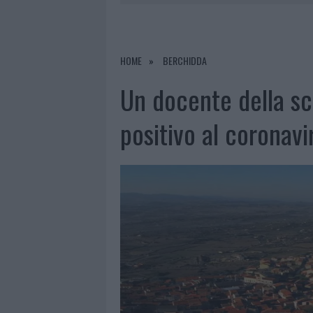
NELLA GESTIONE DELLE PRATICHE
6 AGOSTO 2026
|
EVENTI IN GALLURA, DA JOVANO
HOME
BERCHIDDA
6 AGOSTO 2026
|
LETTINI E ARREDI ABUSIVI SULLA
Un docente della sc
6 AGOSTO 2026
|
È MORTO FRANCESCO GUCCINI, I
positivo al coronavi