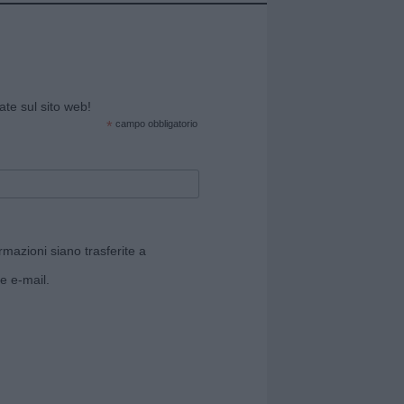
cate sul sito web!
*
campo obbligatorio
rmazioni siano trasferite a
e e-mail.