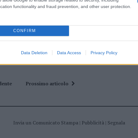
cation functionality and fraud prevention, and other user protection.
ime news da
Google News
CONFIRM
Data Deletion
Data Access
Privacy Policy
dente
Prossimo articolo
Invia un Comunicato Stampa
|
Pubblicità
|
Segnala