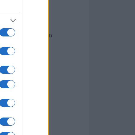
I nostri cari
Giovannimaria Cabras