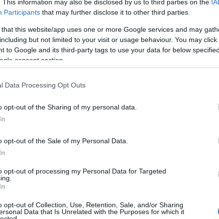
onomica e culturale del paese. Abbiamo un
. This information may also be disclosed by us to third parties on the
IA
Participants
that may further disclose it to other third parties.
ncreti e realizzabili basati sull’esperienza e
istrazione”.
 that this website/app uses one or more Google services and may gath
including but not limited to your visit or usage behaviour. You may click 
 dignità della persona saranno il nostro faro: il
 to Google and its third-party tags to use your data for below specifi
tto, senza distinzione di appartenenze, ruolo o
ogle consent section.
fficoltà, con le sue aspettative –
prosegue il
re al centro i cittadini, la nostra storia, la
l Data Processing Opt Outs
oni eque, senza pregiudizi o favoritismi, mai
o opt-out of the Sharing of my personal data.
 cura e attenzioni per i più deboli e
In
 il bene comune”.
o opt-out of the Sale of my Personal Data.
om/share/v/1DuePTqrzw/
In
to opt-out of processing my Personal Data for Targeted
ing.
In
azionali?
o opt-out of Collection, Use, Retention, Sale, and/or Sharing
ersonal Data that Is Unrelated with the Purposes for which it
lected.