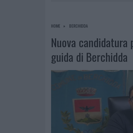
8 AGOSTO 2026
|
RISTORANTE DISTRUTTO DALLE F
7 AGOSTO 2026
|
LE PREVISIONI METEO PER IL WEE
7 AGOSTO 2026
|
MICHELLE HUNZIKER IN GALLURA,
HOME
BERCHIDDA
8 AGOSTO 2026
|
INCENDIO NELLA NOTTE A OLBIA,
Nuova candidatura p
guida di Berchidda