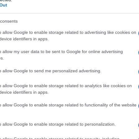
 mese
cliccando
qui
Out
consents
o allow Google to enable storage related to advertising like cookies on
do nella sezione
Login
dal menù del sito o
evice identifiers in apps.
o allow my user data to be sent to Google for online advertising
s.
rchidda
Elezioni Berchidda
Notizie Berchidda
to allow Google to send me personalized advertising.
eale?
o allow Google to enable storage related to analytics like cookies on
gram di GalluraOggi.it
evice identifiers in apps.
o allow Google to enable storage related to functionality of the website
lazioni, i tuoi video e le tue foto
o allow Google to enable storage related to personalization.
ro +39 345 356 7512
o allow Google to enable storage related to security, including