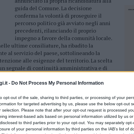
annunciato la propria ricandidatura alla
guida del Comune. La decisione
conferma la volontà di proseguire il
percorso politico già avviato negli anni
precedenti, rilanciando il proprio
impegno a favore della comunità locale.
elle ultime consiliature, ha ribadito la
te al servizio del paese, sottolineando la
tenzione alle esigenze del territorio. La scelta
 un segnale di continuità amministrativa e di
getti
avviati.
i.it -
Do Not Process My Personal Information
la Regione punta sul distretto del sughero
.
to opt-out of the sale, sharing to third parties, or processing of your per
formation for targeted advertising by us, please use the below opt-out s
 i berchiddesi continua insieme a quanti
r selection. Please note that after your opt-out request is processed y
biamento della cultura politica del paese e a
eing interest-based ads based on personal information utilized by us or
o viaggio nella continuità – afferma il sindaco
disclosed to third parties prior to your opt-out. You may separately opt-
 civica in cui trovano posto tutte le sensibilità
losure of your personal information by third parties on the IAB’s list of
NEC