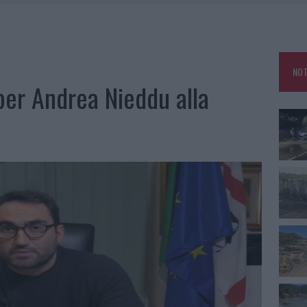
IAMME A LA MADDALENA, INCENDIO A MONTI D’À RENA
KEND A OLBIA E IN GALLURA
 BELLA ANCHE DAL VIVO: UN AMICO VIP SVELA COME FA
NOT
 A FUOCO DUE FURGONI
er Andrea Nieddu alla