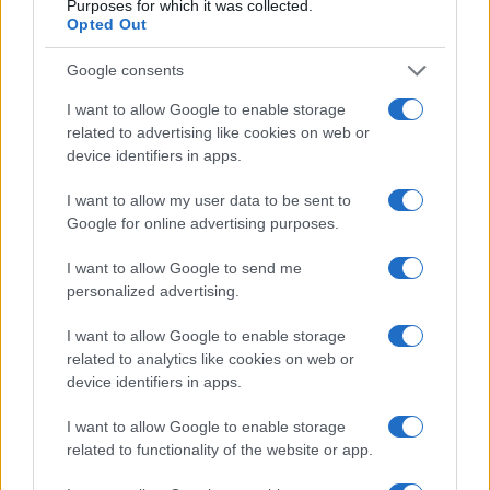
Purposes for which it was collected.
attacca la sindaca
Opted Out
Google consents
Salvini contestato a L’Agnata, il ministro
interviene: “Amo De Andrè che democrazia è?”
I want to allow Google to enable storage
related to advertising like cookies on web or
device identifiers in apps.
Porto Taverna, strage di pesci nello stagno:
scattano le prime bonifiche
I want to allow my user data to be sent to
Google for online advertising purposes.
Olbia, stretta sulla sicurezza per il Red Valley
I want to allow Google to send me
2026: tutti i divieti
personalized advertising.
I want to allow Google to enable storage
Santa Teresa Gallura, nuove regole per la
related to analytics like cookies on web or
device identifiers in apps.
raccolta differenziata
I want to allow Google to enable storage
Robbie Williams incanta il gala del Big Art
related to functionality of the website or app.
Festival al Romazzino