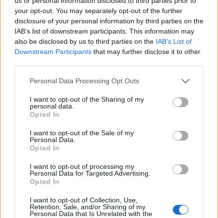
us or personal information disclosed to third parties prior to
your opt-out. You may separately opt-out of the further
disclosure of your personal information by third parties on the
IAB’s list of downstream participants. This information may
Condividi l'articolo
also be disclosed by us to third parties on the
IAB’s List of
F
T
Pi
W
S
Downstream Participants
that may further disclose it to other
third parties.
a
w
n
h
h
Please note that this website/app uses one or more Google
Personal Data Processing Opt Outs
ce
it
te
at
a
Articolo precedente
services and may gather and store information including but
b
te
re
s
re
not limited to your visit or usage behaviour. You may click to
I want to opt-out of the Sharing of my
Prossimo articolo
personal data.
grant or deny consent to Google and its third-party tags to
o
r
st
A
Opted In
use your data for below specified purposes in below Google
o
p
consent section.
I want to opt-out of the Sale of my
Personal Data.
NOTIZIE RECENTI
k
p
Opted In
I want to opt-out of processing my
Soccorso tra i mega yacht sulla spiaggia di La
Personal Data for Targeted Advertising.
Opted In
Maddalena: cosa è successo
I want to opt-out of Collection, Use,
Retention, Sale, and/or Sharing of my
Scontro Misericordia-Comune: Oltre le Bocche
Personal Data that Is Unrelated with the