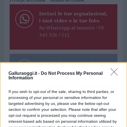
Inviaci le tue segnalazioni,
i tuoi video e le tue foto
Su WhatsApp al numero +39
345 356 7512
Notizie in tempo reale?
Entra nel canale telegram di
Galluraoggi.it -
Do Not Process My Personal
GalluraOggi.it
Information
If you wish to opt-out of the sale, sharing to third parties, or
processing of your personal or sensitive information for
targeted advertising by us, please use the below opt-out
Ricevi le nostre ultime news
section to confirm your selection. Please note that after your
opt-out request is processed you may continue seeing
interest-based ads based on personal information utilized by
da
Google News