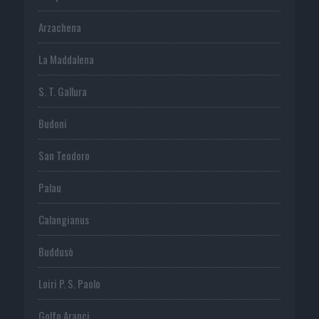
Arzachena
La Maddalena
S. T. Gallura
Budoni
San Teodoro
Palau
Calangianus
Buddusò
Loiri P. S. Paolo
Golfo Aranci