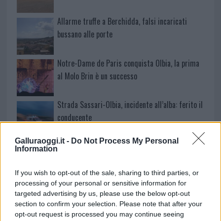
Allarme truffe a Berchidda, falsi incaricati
bussano alle porte
Notre-Dame de Paris conquista Olbia, la prima
al Molo Brin è un successo
Strada Sassari-Olbia, incidente all’alba: ferito il
conducente
Galluraoggi.it -
Do Not Process My Personal
Eventi in Gallura, da Jovanotti alla zuppa
Information
gallurese: gli appuntamenti da non perdere
If you wish to opt-out of the sale, sharing to third parties, or
processing of your personal or sensitive information for
Lettini e arredi abusivi sulla spiaggia libera,
targeted advertising by us, please use the below opt-out
sequestri a Olbia e Arzachena
section to confirm your selection. Please note that after your
opt-out request is processed you may continue seeing