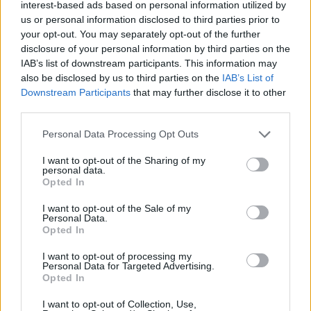
interest-based ads based on personal information utilized by
È morto Francesco Guccini, il maestro che si
us or personal information disclosed to third parties prior to
tenne lontano dalla Costa Smeralda
your opt-out. You may separately opt-out of the further
disclosure of your personal information by third parties on the
IAB’s list of downstream participants. This information may
also be disclosed by us to third parties on the
IAB’s List of
Downstream Participants
that may further disclose it to other
third parties.
Please note that this website/app uses one or more Google
Personal Data Processing Opt Outs
services and may gather and store information including but
not limited to your visit or usage behaviour. You may click to
I want to opt-out of the Sharing of my
personal data.
grant or deny consent to Google and its third-party tags to
Opted In
use your data for below specified purposes in below Google
consent section.
NECROLOGIE
I want to opt-out of the Sale of my
Personal Data.
Opted In
Mario Malu
I want to opt-out of processing my
Personal Data for Targeted Advertising.
Opted In
I want to opt-out of Collection, Use,
Paolo Pinna