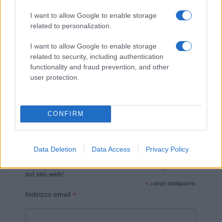
I want to allow Google to enable storage
related to personalization.
I want to allow Google to enable storage
related to security, including authentication
functionality and fraud prevention, and other
Invia un Comunicato Stampa
|
Pubblicità
|
Segnala
user protection.
CONFIRM
Vuoi rimanere sempre aggiornato?
Data Deletion
Data Access
Privacy Policy
Iscriviti alla newsletter di Gallura Oggi e ricevi le nostre
email periodiche contenenti le ultime notizie pubblicate
sul sito web!
*
campo obbligatorio
*
Indirizzo email