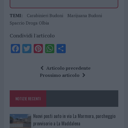
TEMI:
Carabinieri Budoni
Marijuana Budoni
Spaccio Droga Olbia
Condividi l'articolo
F
T
Pi
W
S
a
w
n
h
h
ce
it
te
at
a
Articolo precedente
b
te
re
s
re
Prossimo articolo
o
r
st
A
o
p
NOTIZIE RECENTI
k
p
Nuovi posti auto in via La Marmora, parcheggio
provvisorio a La Maddalena