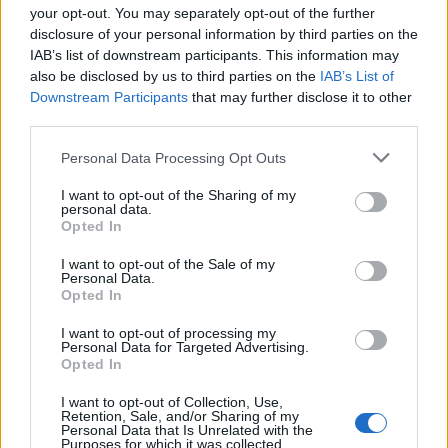
your opt-out. You may separately opt-out of the further
disclosure of your personal information by third parties on the
IAB’s list of downstream participants. This information may
also be disclosed by us to third parties on the
IAB’s List of
Downstream Participants
that may further disclose it to other
third parties.
Please note that this website/app uses one or more Google
Personal Data Processing Opt Outs
services and may gather and store information including but
not limited to your visit or usage behaviour. You may click to
I want to opt-out of the Sharing of my
personal data.
grant or deny consent to Google and its third-party tags to
Opted In
NECROLOGIE
use your data for below specified purposes in below Google
consent section.
I want to opt-out of the Sale of my
Personal Data.
Mario Malu
Opted In
I want to opt-out of processing my
Personal Data for Targeted Advertising.
Opted In
Paolo Pinna
I want to opt-out of Collection, Use,
Retention, Sale, and/or Sharing of my
Personal Data that Is Unrelated with the
Purposes for which it was collected.