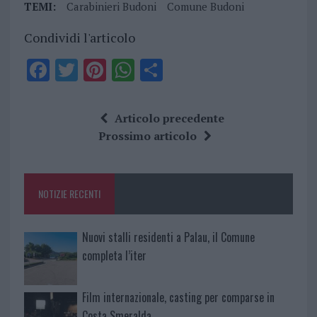
TEMI:
Carabinieri Budoni
Comune Budoni
Condividi l'articolo
F
T
Pi
W
S
a
w
n
h
h
ce
it
te
at
a
Articolo precedente
b
te
re
s
re
Prossimo articolo
o
r
st
A
o
p
NOTIZIE RECENTI
k
p
Nuovi stalli residenti a Palau, il Comune
completa l’iter
Film internazionale, casting per comparse in
Costa Smeralda