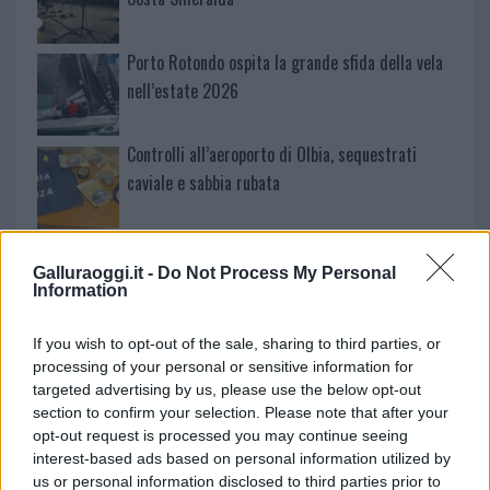
Porto Rotondo ospita la grande sfida della vela
nell’estate 2026
Controlli all’aeroporto di Olbia, sequestrati
caviale e sabbia rubata
Migliori cliniche di estetica medicale avanzata
in Europa: classifica dei 5 centri di riferimento
Galluraoggi.it -
Do Not Process My Personal
Information
pe…
Incendi, a San Pasquale arriva il Campo Base:
If you wish to opt-out of the sale, sharing to third parties, or
l’inaugurazione
processing of your personal or sensitive information for
targeted advertising by us, please use the below opt-out
section to confirm your selection. Please note that after your
Andrea Mura conquista Palau: grande
opt-out request is processed you may continue seeing
partecipazione per il suo racconto
interest-based ads based on personal information utilized by
us or personal information disclosed to third parties prior to