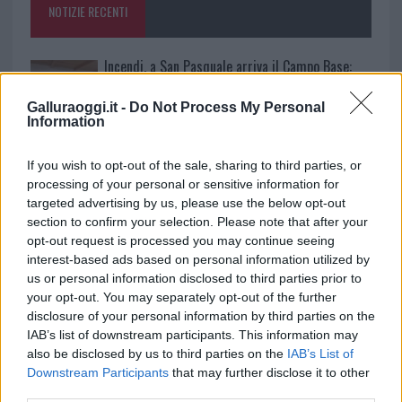
NOTIZIE RECENTI
k
p
Incendi, a San Pasquale arriva il Campo Base:
l’inaugurazione
Galluraoggi.it -
Do Not Process My Personal
Information
Andrea Mura conquista Palau: grande
partecipazione per il suo racconto
If you wish to opt-out of the sale, sharing to third parties, or
processing of your personal or sensitive information for
targeted advertising by us, please use the below opt-out
Calangianus, allarme sul centro accoglienza
section to confirm your selection. Please note that after your
minori, Albieri: “Episodi gravissimi”
opt-out request is processed you may continue seeing
interest-based ads based on personal information utilized by
us or personal information disclosed to third parties prior to
Gallura, finti clienti svuotano le suite: furto da
your opt-out. You may separately opt-out of the further
50mila nel resort
disclosure of your personal information by third parties on the
IAB’s list of downstream participants. This information may
also be disclosed by us to third parties on the
IAB’s List of
Meteo Olbia 7 agosto, sole e caldo tornano
Downstream Participants
that may further disclose it to other
protagonisti
third parties.