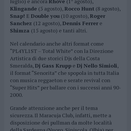
luglio) e ancora
Rhove
(1° agosto),
Klingande
(5 agosto),
Rocco Hunt
(8 agosto),
Snap!
E
Double you
(10 agosto),
Roger
Sanchez
(12 agosto),
Dennis Ferrer
e
Shimza
(15 agosto) e tanti altri.
Nel calendario anche altri format come
“PL4YL1ST – Total White” con la Direzione
Artistica di due storici Djs della Costa
Smeralda,
Dj Gass Krupp
e
Dj Nello Simioli
,
il format “Senorita” che spopola in tutta Italia
con musica reggaeton e serate revival con
“Super Hits” per ballare con i successi anni 90-
2000.
Grande attenzione anche per il tema
sicurezza. Il Maracuja Club, infatti, mette a
disposizione dei pullman da molte località
della Sardegna (Nuoro, Siniscola, Olbia) per