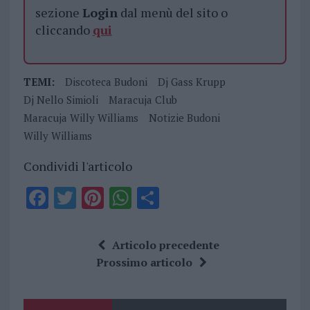
sezione
Login
dal menù del sito o
cliccando
qui
TEMI:
Discoteca Budoni
Dj Gass Krupp
Dj Nello Simioli
Maracuja Club
Maracuja Willy Williams
Notizie Budoni
Willy Williams
Condividi l'articolo
F
T
Pi
W
S
a
w
n
h
h
ce
it
te
at
a
Articolo precedente
b
te
re
s
re
Prossimo articolo
o
r
st
A
o
p