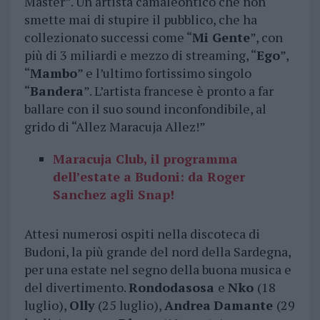
Master”. Un artista camaleontico che non
smette mai di stupire il pubblico, che ha
collezionato successi come “
Mi Gente
”, con
più di 3 miliardi e mezzo di streaming, “
Ego
”,
“
Mambo
” e l’ultimo fortissimo singolo
“
Bandera
”. L’artista francese è pronto a far
ballare con il suo sound inconfondibile, al
grido di “Allez Maracuja Allez!”
Maracuja Club, il programma
dell’estate a Budoni: da Roger
Sanchez agli Snap!
Attesi numerosi ospiti nella discoteca di
Budoni, la più grande del nord della Sardegna,
per una estate nel segno della buona musica e
del divertimento.
Rondodasosa
e
Nko
(18
luglio),
Olly
(25 luglio),
Andrea
Damante
(29