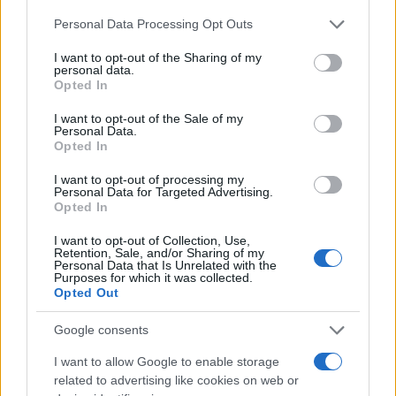
Please note that this website/app uses one or more Google
Personal Data Processing Opt Outs
services and may gather and store information including but
Test tunnel Olbia: rampe chiuse ancora fino a
not limited to your visit or usage behaviour. You may click to
I want to opt-out of the Sharing of my
fine agosto
personal data.
grant or deny consent to Google and its third-party tags to
Opted In
use your data for below specified purposes in below Google
consent section.
Aggius conquista la classifica delle mete più
I want to opt-out of the Sale of my
Personal Data.
amate dell’estate 2026
Opted In
I want to opt-out of processing my
Personal Data for Targeted Advertising.
Opted In
I want to opt-out of Collection, Use,
Retention, Sale, and/or Sharing of my
Personal Data that Is Unrelated with the
Purposes for which it was collected.
Opted Out
Google consents
I want to allow Google to enable storage
NECROLOGIE
related to advertising like cookies on web or