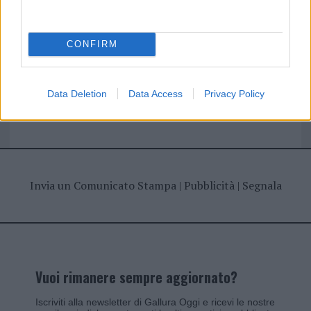
I nostri cari
CONFIRM
Giovannimaria Cabras
Data Deletion
Data Access
Privacy Policy
Invia un Comunicato Stampa
|
Pubblicità
|
Segnala
Vuoi rimanere sempre aggiornato?
Iscriviti alla newsletter di Gallura Oggi e ricevi le nostre