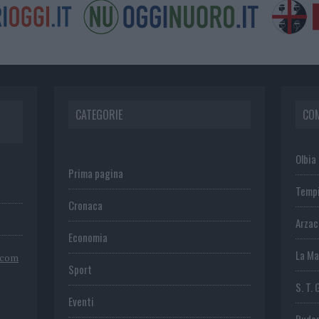
CATEGORIE
CO
Olbia
Prima pagina
Temp
Cronaca
Arza
Economia
La Ma
.com
Sport
S. T. 
Eventi