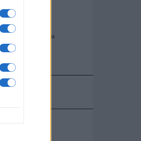
I nostri cari
Giovannimaria Cabras