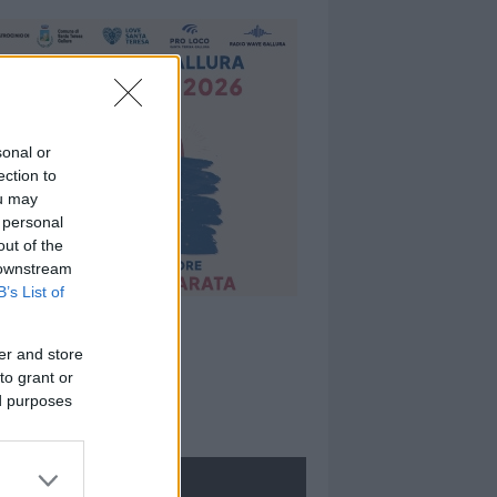
sonal or
ection to
ou may
 personal
out of the
 downstream
B’s List of
er and store
to grant or
ed purposes
ROLOGIE