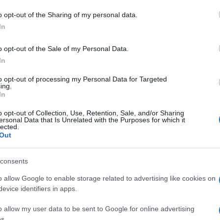
azionali?
o opt-out of the Sharing of my personal data.
In
 mese
cliccando
qui
o opt-out of the Sale of my Personal Data.
In
to opt-out of processing my Personal Data for Targeted
ing.
do nella sezione
Login
dal menù del sito o
In
o opt-out of Collection, Use, Retention, Sale, and/or Sharing
ersonal Data that Is Unrelated with the Purposes for which it
lected.
Out
doni
Rissa Budoni
consents
o allow Google to enable storage related to advertising like cookies on
evice identifiers in apps.
o allow my user data to be sent to Google for online advertising
dente
Prossimo articolo
s.