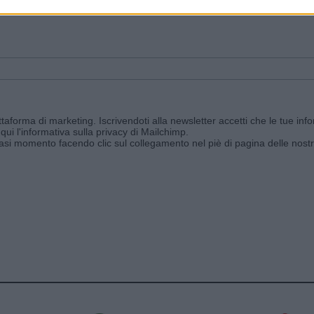
ggi e ricevi le nostre email periodiche contenenti le ultime notizie pubbli
aforma di marketing. Iscrivendoti alla newsletter accetti che le tue info
qui l'informativa sulla privacy di Mailchimp
.
siasi momento facendo clic sul collegamento nel piè di pagina delle nostr