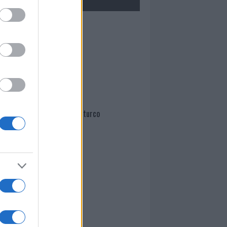
Mario Malu
Paolo Pinna
Martina Agostina Diturco
I nostri cari
I nostri cari