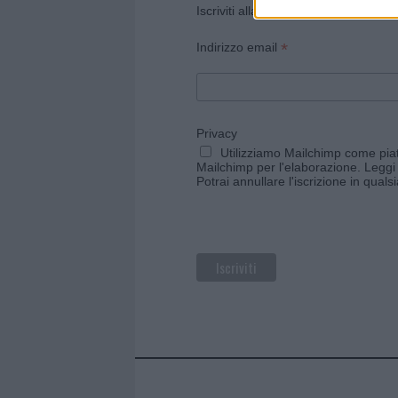
Iscriviti alla newsletter di Gallura O
*
Indirizzo email
Privacy
Utilizziamo Mailchimp come piatt
Mailchimp per l'elaborazione.
Leggi 
Potrai annullare l'iscrizione in qual