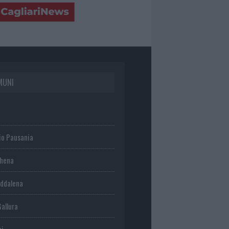
MUNI
io Pausania
chena
ddalena
Gallura