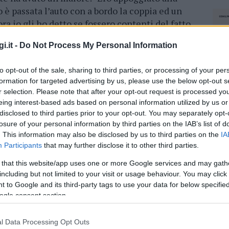
è passata l’auto con a bordo la coppia ed un
ra io gli ho detto se fossero contenti del fatto
ne.
Lui ha risposto che mi voleva rovinare e
i.it -
Do Not Process My Personal Information
a
”.
to opt-out of the sale, sharing to third parties, or processing of your per
gone della presunta vittima,
bisogna fare un
formation for targeted advertising by us, please use the below opt-out s
7 luglio
scorso. “Ci hanno chiamati in negozio
r selection. Please note that after your opt-out request is processed y
i a casa nostra – prosegue -, così abbiamo
eing interest-based ads based on personal information utilized by us or
orze dell’ordine. Abbiamo, successivamente,
disclosed to third parties prior to your opt-out. You may separately opt-
atto ad un episodio che ci è capitato poco prima
losure of your personal information by third parties on the IAB’s list of
acconta
di dissapori che sarebbero nati a
. This information may also be disclosed by us to third parties on the
IA
Participants
that may further disclose it to other third parties.
 that this website/app uses one or more Google services and may gath
pellativi razzisti, ossia che dobbiamo
including but not limited to your visit or usage behaviour. You may click 
stare tra i cammelli, mandandoci, infine, a
 to Google and its third-party tags to use your data for below specifi
ogle consent section.
 un’escalation culminata nella violenta lite di
l Data Processing Opt Outs
NEC