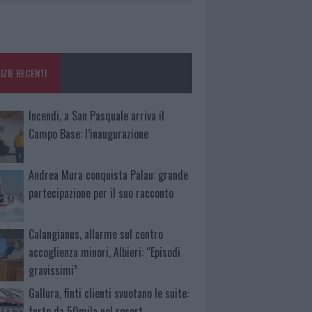
IZIE RECENTI
Incendi, a San Pasquale arriva il
Campo Base: l’inaugurazione
Andrea Mura conquista Palau: grande
partecipazione per il suo racconto
Calangianus, allarme sul centro
accoglienza minori, Albieri: “Episodi
gravissimi”
Gallura, finti clienti svuotano le suite:
furto da 50mila nel resort