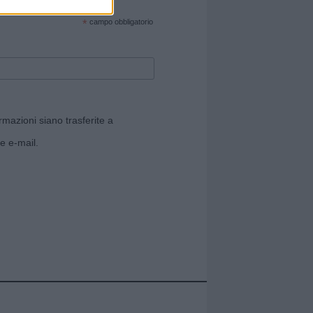
cate sul sito web!
*
campo obbligatorio
rmazioni siano trasferite a
e e-mail.