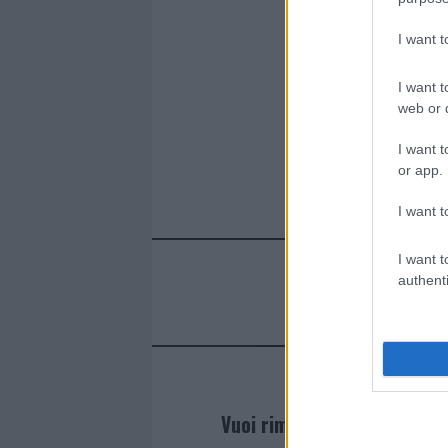
b
te
re
s
re
I want 
o
r
st
A
o
p
I want t
k
p
web or d
I want t
or app.
I want t
I want t
authenti
Vuoi rimanere sempre agg