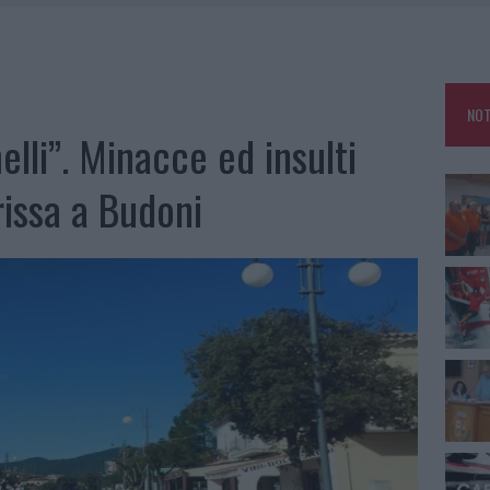
E CALDO TORNANO PROTAGONISTI
A IL CAMPO BASE: L’INAUGURAZIONE
: GRANDE PARTECIPAZIONE PER IL SUO RACCONTO
NOT
RO ACCOGLIENZA MINORI, ALBIERI: “EPISODI GRAVISSIMI”
lli”. Minacce ed insulti
 rissa a Budoni