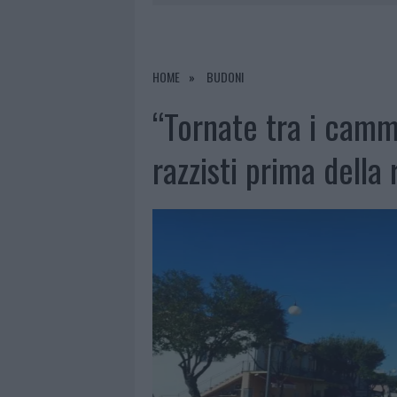
6 AGOSTO 2026
|
METEO OLBIA 7 AGOSTO, SOLE 
6 AGOSTO 2026
|
INCENDI, A SAN PASQUALE ARRIV
6 AGOSTO 2026
|
ANDREA MURA CONQUISTA PALAU
HOME
BUDONI
6 AGOSTO 2026
|
CALANGIANUS, ALLARME SUL CENT
“Tornate tra i camme
razzisti prima della