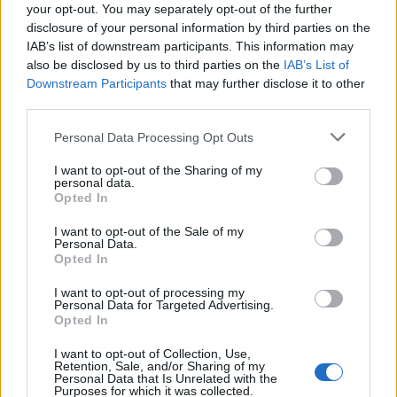
your opt-out. You may separately opt-out of the further
disclosure of your personal information by third parties on the
Condividi l'articolo
IAB’s list of downstream participants. This information may
also be disclosed by us to third parties on the
IAB’s List of
F
T
Pi
W
S
Downstream Participants
that may further disclose it to other
a
w
n
h
h
third parties.
ce
it
te
at
a
Please note that this website/app uses one or more Google
Personal Data Processing Opt Outs
Articolo precedente
services and may gather and store information including but
b
te
re
s
re
Prossimo articolo
not limited to your visit or usage behaviour. You may click to
I want to opt-out of the Sharing of my
personal data.
o
r
st
A
grant or deny consent to Google and its third-party tags to
Opted In
use your data for below specified purposes in below Google
o
p
consent section.
I want to opt-out of the Sale of my
NOTIZIE RECENTI
k
p
Personal Data.
Opted In
Controlli rafforzati in Costa Smeralda, 20
I want to opt-out of processing my
Personal Data for Targeted Advertising.
arresti e 135 denunce
Opted In
I want to opt-out of Collection, Use,
Tre milioni di euro dalla Provincia Gallura per
Retention, Sale, and/or Sharing of my
Personal Data that Is Unrelated with the
nuove aule nelle scuole di Olbia
Purposes for which it was collected.