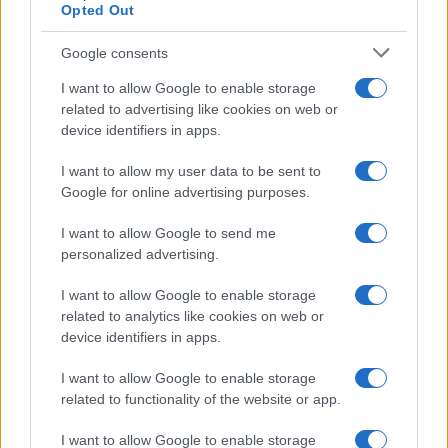
Opted Out
Incidente sulla provinciale 125, paura tra Olbia e
Google consents
Arzachena
I want to allow Google to enable storage
related to advertising like cookies on web or
device identifiers in apps.
Incidente sulla strada provinciale ad Arzachena,
un ferito
I want to allow my user data to be sent to
Google for online advertising purposes.
Sangue, musica e solidarietà con Avis Olbia al
I want to allow Google to send me
Delta Center
personalized advertising.
I want to allow Google to enable storage
Meteo Olbia 9 agosto, temperature in calo
related to analytics like cookies on web or
device identifiers in apps.
I want to allow Google to enable storage
Salmo finisce in ospedale a Catania, ma il tour
related to functionality of the website or app.
va avanti: “Sicilia, ci sono”
I want to allow Google to enable storage