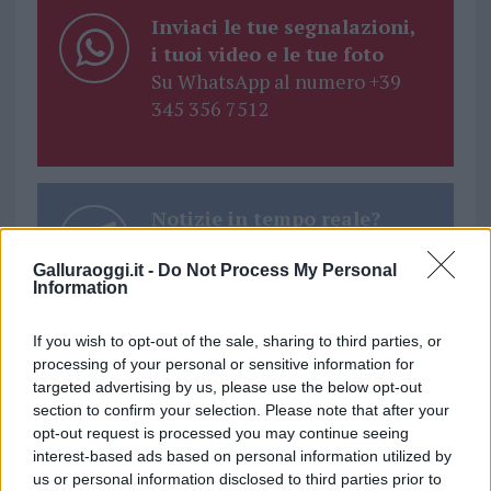
Inviaci le tue segnalazioni,
i tuoi video e le tue foto
Su WhatsApp al numero +39
345 356 7512
Notizie in tempo reale?
Entra nel canale telegram di
GalluraOggi.it
Galluraoggi.it -
Do Not Process My Personal
Information
If you wish to opt-out of the sale, sharing to third parties, or
processing of your personal or sensitive information for
targeted advertising by us, please use the below opt-out
Ricevi le nostre ultime news
section to confirm your selection. Please note that after your
opt-out request is processed you may continue seeing
da
Google News
interest-based ads based on personal information utilized by
us or personal information disclosed to third parties prior to