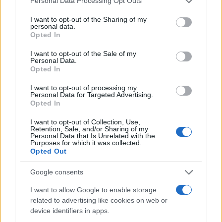
Personal Data Processing Opt Outs
services and may gather and store information including but
not limited to your visit or usage behaviour. You may click to
I want to opt-out of the Sharing of my
personal data.
Ricevi le nostre ultime news
grant or deny consent to Google and its third-party tags to
Opted In
use your data for below specified purposes in below Google
consent section.
I want to opt-out of the Sale of my
da
Google News
Personal Data.
Opted In
I want to opt-out of processing my
Condividi l'articolo
Personal Data for Targeted Advertising.
Opted In
F
T
Pi
W
S
I want to opt-out of Collection, Use,
a
w
n
h
h
Retention, Sale, and/or Sharing of my
Personal Data that Is Unrelated with the
ce
it
te
at
a
Purposes for which it was collected.
Articolo precedente
Opted Out
b
te
re
s
re
Prossimo articolo
Google consents
o
r
st
A
o
p
I want to allow Google to enable storage
related to advertising like cookies on web or
NOTIZIE RECENTI
k
p
device identifiers in apps.