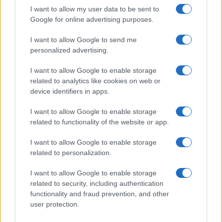
I want to allow my user data to be sent to
Auto prende fuoco sulla strada statale 125 a
Google for online advertising purposes.
Olbia, cosa è successo
I want to allow Google to send me
personalized advertising.
Incidente sulla 125 a Olbia, due auto coinvolte:
danni ingenti
I want to allow Google to enable storage
related to analytics like cookies on web or
device identifiers in apps.
Auto finisce contro un muretto, un ferito ad
Arzachena
I want to allow Google to enable storage
related to functionality of the website or app.
Incidente a Baia Sardinia, scontro tra auto e
I want to allow Google to enable storage
moto: un ferito
related to personalization.
I want to allow Google to enable storage
Olbia, le previsioni meteo per lunedì 10 agosto
related to security, including authentication
2026
functionality and fraud prevention, and other
user protection.
Le ultime offerte di lavoro a Olbia e in Gallura