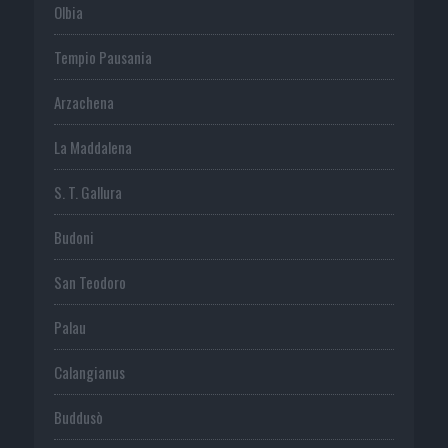
Olbia
Tempio Pausania
Arzachena
La Maddalena
S. T. Gallura
Budoni
San Teodoro
Palau
Calangianus
Buddusò