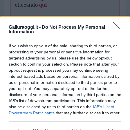
cliccando
qui
TEMI:
Comune Di Calangianus
Fabio Albieri
Galluraoggi.it -
Do Not Process My Personal
Information
Notizie Calangianus
Puc Calangianus
If you wish to opt-out of the sale, sharing to third parties, or
Notizie in tempo reale?
processing of your personal or sensitive information for
Entra nel canale telegram di
targeted advertising by us, please use the below opt-out
GalluraOggi.it
section to confirm your selection. Please note that after your
opt-out request is processed you may continue seeing
interest-based ads based on personal information utilized by
us or personal information disclosed to third parties prior to
your opt-out. You may separately opt-out of the further
Inviaci le tue segnalazioni,
disclosure of your personal information by third parties on the
i tuoi video e le tue foto
IAB’s list of downstream participants. This information may
Su WhatsApp al numero +39
also be disclosed by us to third parties on the
IAB’s List of
345 356 7512
Downstream Participants
that may further disclose it to other
third parties.
Please note that this website/app uses one or more Google