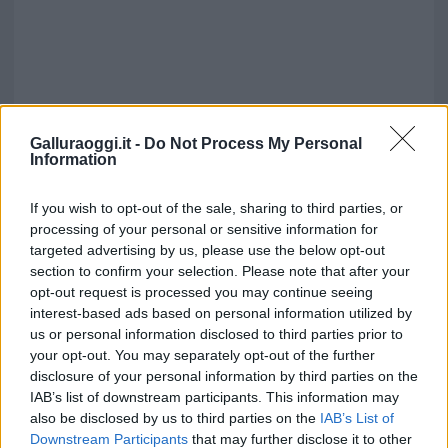
Galluraoggi.it -
Do Not Process My Personal
Information
If you wish to opt-out of the sale, sharing to third parties, or
processing of your personal or sensitive information for
targeted advertising by us, please use the below opt-out
section to confirm your selection. Please note that after your
Vuoi rimuovere le pubblicità nazionali?
opt-out request is processed you may continue seeing
interest-based ads based on personal information utilized by
Puoi abbonarti a
soli € 1,10 al mese
us or personal information disclosed to third parties prior to
cliccando
qui
your opt-out. You may separately opt-out of the further
disclosure of your personal information by third parties on the
IAB’s list of downstream participants. This information may
Sei già abbonato?
also be disclosed by us to third parties on the
IAB’s List of
Downstream Participants
that may further disclose it to other