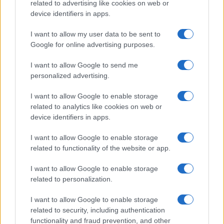
related to advertising like cookies on web or
Su WhatsApp al numero +39
device identifiers in apps.
345 356 7512
I want to allow my user data to be sent to
Google for online advertising purposes.
I want to allow Google to send me
personalized advertising.
Ricevi le nostre ultime news
I want to allow Google to enable storage
da
Google News
related to analytics like cookies on web or
device identifiers in apps.
I want to allow Google to enable storage
Condividi l'articolo
related to functionality of the website or app.
F
T
Pi
W
S
I want to allow Google to enable storage
a
w
n
h
h
related to personalization.
ce
it
te
at
a
I want to allow Google to enable storage
Articolo precedente
b
te
re
s
re
related to security, including authentication
Prossimo articolo
functionality and fraud prevention, and other