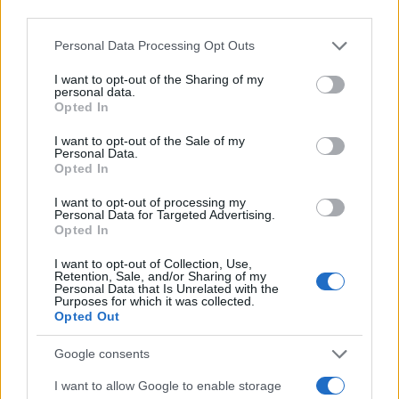
Puoi effettuare l'accesso andando nella
third parties.
sezione
Login
dal menù del sito o
Please note that this website/app uses one or more Google
Personal Data Processing Opt Outs
cliccando
qui
services and may gather and store information including but
not limited to your visit or usage behaviour. You may click to
I want to opt-out of the Sharing of my
personal data.
grant or deny consent to Google and its third-party tags to
Opted In
use your data for below specified purposes in below Google
TEMI:
Carlo Viti
Comune Di Calangianus
consent section.
I want to opt-out of the Sale of my
Eolico Calangianus
Fabio Albieri
Personal Data.
Opted In
Notizie Calangianus
Pale Eoliche Calangianus
Sesto Santoli
I want to opt-out of processing my
Personal Data for Targeted Advertising.
Opted In
Notizie in tempo reale?
Entra nel canale telegram di
I want to opt-out of Collection, Use,
Retention, Sale, and/or Sharing of my
GalluraOggi.it
Personal Data that Is Unrelated with the
Purposes for which it was collected.
Opted Out
Google consents
Inviaci le tue segnalazioni,
I want to allow Google to enable storage
i tuoi video e le tue foto