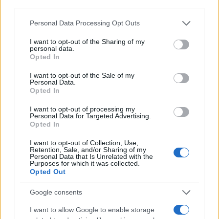
third parties.
Please note that this website/app uses one or more Google
Personal Data Processing Opt Outs
services and may gather and store information including but
not limited to your visit or usage behaviour. You may click to
I want to opt-out of the Sharing of my
personal data.
grant or deny consent to Google and its third-party tags to
Opted In
use your data for below specified purposes in below Google
consent section.
I want to opt-out of the Sale of my
Personal Data.
Opted In
I want to opt-out of processing my
Personal Data for Targeted Advertising.
Opted In
Vuoi rimuovere le pubblicità nazionali?
I want to opt-out of Collection, Use,
Retention, Sale, and/or Sharing of my
Puoi abbonarti a
soli € 1,10 al mese
Personal Data that Is Unrelated with the
Purposes for which it was collected.
cliccando
qui
Opted Out
Sei già abbonato?
Google consents
I want to allow Google to enable storage
Puoi effettuare l'accesso andando nella