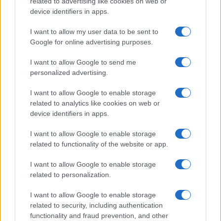
related to advertising like cookies on web or
sezione
Login
dal menù del sito o
device identifiers in apps.
cliccando
qui
I want to allow my user data to be sent to
Google for online advertising purposes.
TEMI:
Calangianus Notizie
Notizie Sardegna
I want to allow Google to send me
personalized advertising.
World Bread Masters
World Bread Masters Calangianus
I want to allow Google to enable storage
related to analytics like cookies on web or
Notizie in tempo reale?
device identifiers in apps.
Entra nel canale telegram di
GalluraOggi.it
I want to allow Google to enable storage
related to functionality of the website or app.
I want to allow Google to enable storage
related to personalization.
Inviaci le tue segnalazioni,
i tuoi video e le tue foto
I want to allow Google to enable storage
related to security, including authentication
Su WhatsApp al numero +39
functionality and fraud prevention, and other