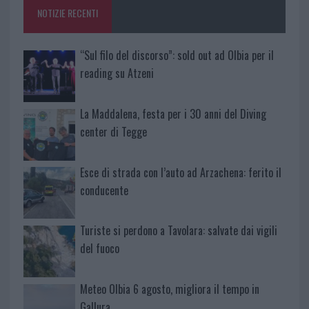
o
p
NOTIZIE RECENTI
k
p
“Sul filo del discorso”: sold out ad Olbia per il
reading su Atzeni
La Maddalena, festa per i 30 anni del Diving
center di Tegge
Esce di strada con l’auto ad Arzachena: ferito il
conducente
Turiste si perdono a Tavolara: salvate dai vigili
del fuoco
Meteo Olbia 6 agosto, migliora il tempo in
Gallura