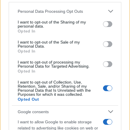
Costa Smeralda
Please note that this website/app uses one or more Google
Personal Data Processing Opt Outs
services and may gather and store information including but
Porto Rotondo ospita la grande sfida della vela
not limited to your visit or usage behaviour. You may click to
I want to opt-out of the Sharing of my
personal data.
nell’estate 2026
grant or deny consent to Google and its third-party tags to
Opted In
use your data for below specified purposes in below Google
consent section.
I want to opt-out of the Sale of my
Controlli all’aeroporto di Olbia, sequestrati
Personal Data.
Opted In
caviale e sabbia rubata
I want to opt-out of processing my
Personal Data for Targeted Advertising.
Opted In
I want to opt-out of Collection, Use,
Retention, Sale, and/or Sharing of my
Personal Data that Is Unrelated with the
Purposes for which it was collected.
Opted Out
Google consents
I want to allow Google to enable storage
NECROLOGIE
related to advertising like cookies on web or