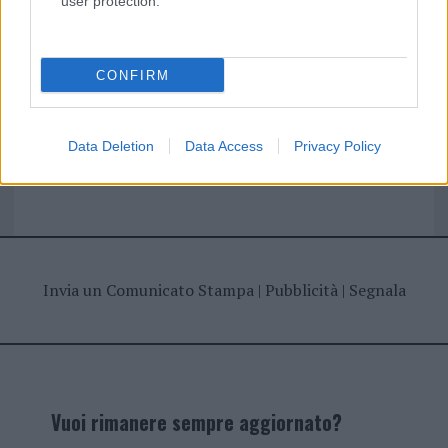
user protection.
I nostri cari
CONFIRM
Giovannimaria Cabras
Data Deletion
Data Access
Privacy Policy
Invia un Comunicato Stampa
|
Pubblicità
|
Segnala
Vuoi rimanere sempre aggiornato?