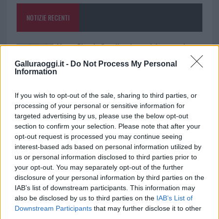
o
p
NOTIZIE RECENTI
k
p
Monte Pino, la fine di un lungo dolore: storia e
rinascita della strada che segnò la Gallura
Galluraoggi.it -
Do Not Process My Personal
Information
Raid nelle campagne di Berchidda, rischio per
If you wish to opt-out of the sale, sharing to third parties, or
la rete elettrica
processing of your personal or sensitive information for
targeted advertising by us, please use the below opt-out
section to confirm your selection. Please note that after your
Monte Pino, via i cancelli del cantiere: la Gallura
opt-out request is processed you may continue seeing
ritrova la strada
interest-based ads based on personal information utilized by
us or personal information disclosed to third parties prior to
your opt-out. You may separately opt-out of the further
Nuovi stalli residenti a Palau, il Comune
disclosure of your personal information by third parties on the
completa l’iter
IAB’s list of downstream participants. This information may
also be disclosed by us to third parties on the
IAB’s List of
Downstream Participants
that may further disclose it to other
Film internazionale, casting per comparse in
third parties.