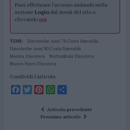
Puoi effettuare l'accesso andando nella
sezione
Login
dal menù del sito o
cliccando
qui
TEMI:
Discoteche Anni '70 Costa Smeralda
Discoteche Anni '80 Costa Smeralda
Mantra Discoteca
Nottambula Discoteca
Nuovo Parco Discoteca
Condividi l'articolo
F
T
Pi
W
S
a
w
n
h
h
ce
it
te
at
a
Articolo precedente
b
te
re
s
re
Prossimo articolo
o
r
st
A