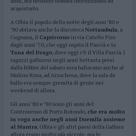
anni, ma nessuno sembra intenzionato ad
acquistarlo.
A Olbia il popolo della notte degli anni ’80 e
’90 abitava anche la discoteca
Nottambula
, a
Cugnana, il
Capricorno
in via Catello Piro
dagli anni ’70, che oggi ospita il Pascià e la
Tana del Drago
, dove oggi c’è il Villa Pascià. I
ragazzi galluresi negli anni Settanta presi
dalla febbre del sabato sera ballavano anche al
Mulino Rosa, ad Arzachena, dove la sala da
ballo era sempre gremita di gente nei
weekend di allora.
Gli anni ’80 e ’90 sono gli anni del
Controsenso di Porto Rotondo,
che era molto
in voga anche negli anni Duemila assieme
al Mantra
. Olbia e gli altri paesi della Gallura
allora erano molto più piccole, ma le