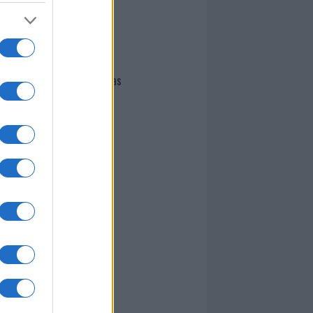
I nostri cari
Giovannimaria Cabras