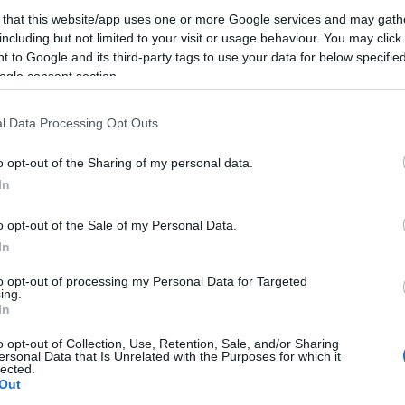
ni patinate di Instagram possono ingannare, ma
 that this website/app uses one or more Google services and may gath
including but not limited to your visit or usage behaviour. You may click 
 to Google and its third-party tags to use your data for below specifi
ogle consent section.
l Data Processing Opt Outs
azionali?
o opt-out of the Sharing of my personal data.
 mese
cliccando
qui
In
o opt-out of the Sale of my Personal Data.
In
do nella sezione
Login
dal menù del sito o
to opt-out of processing my Personal Data for Targeted
ing.
In
o opt-out of Collection, Use, Retention, Sale, and/or Sharing
ersonal Data that Is Unrelated with the Purposes for which it
Notizie Costa Smeralda
lected.
Out