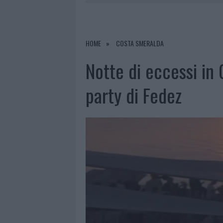
7 AGOSTO 2026
|
CALANGIANUS, DOPO LE POLEMIC
7 AGOSTO 2026
|
OLBIA, DIVIETO DI SOSTA CONT
7 AGOSTO 2026
|
PAUSA CAFFÈ IMPECCABILE: COME 
HOME
COSTA SMERALDA
7 AGOSTO 2026
|
LE PREVISIONI METEO PER IL WEE
Notte di eccessi in 
party di Fedez