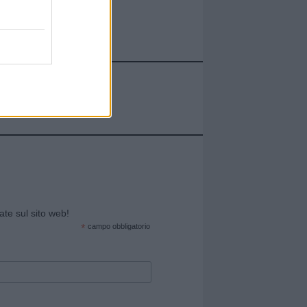
cate sul sito web!
*
campo obbligatorio