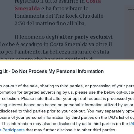
registrato il tutto esaurito in
Costa
Smeralda
e ha fatto vibrare le
fondamenta del The Rock Club dalle
2:30 del mattino fino all’alba.
Il fenomeno degli
after party esclusivi
lo che è accaduto in Costa Smeralda va oltre il
to per l’ambiente. La bellezza naturale è stata
o a un evento che ha visto centinaia di
i
eccessi
.
i.it -
Do Not Process My Personal Information
o una
folla disposta a pagare cifre
to opt-out of the sale, sharing to third parties, or processing of your per
lusiva, rappresentano un affronto alla
formation for targeted advertising by us, please use the below opt-out s
 di uno dei patrimoni naturali più preziosi
r selection. Please note that after your opt-out request is processed y
after party sfrenato, aggiunge un altro strato di
eing interest-based ads based on personal information utilized by us or
ura prova dal
turismo di massa
.
disclosed to third parties prior to your opt-out. You may separately opt-
losure of your personal information by third parties on the IAB’s list of
denunciando la pericolosa tendenza di
. This information may also be disclosed by us to third parties on the
IA
a in palcoscenici per il divertimento sfrenato
Participants
that may further disclose it to other third parties.
NEC