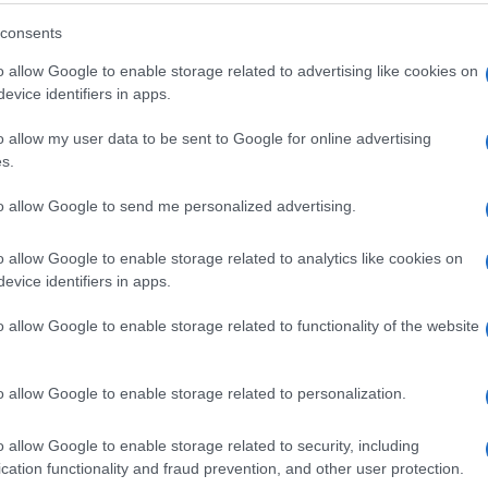
eale?
consents
gram di GalluraOggi.it
o allow Google to enable storage related to advertising like cookies on
evice identifiers in apps.
o allow my user data to be sent to Google for online advertising
lazioni, i tuoi video e le tue foto
s.
ro +39 345 356 7512
to allow Google to send me personalized advertising.
o allow Google to enable storage related to analytics like cookies on
evice identifiers in apps.
ime news da
Google News
o allow Google to enable storage related to functionality of the website
o allow Google to enable storage related to personalization.
o allow Google to enable storage related to security, including
cation functionality and fraud prevention, and other user protection.