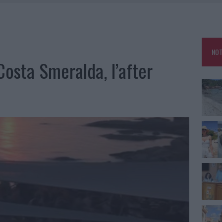
HE IL CENTRO ACCOGLIENZA MINORI CHIUDE
RO SPACCIO E DEGRADO: ESPLODE LA PROTESTA
SCEGLIERE LA SOLUZIONE IDEALE PER LA CASA E L’UFFICIO
NOT
KEND A OLBIA E IN GALLURA
Costa Smeralda, l’after