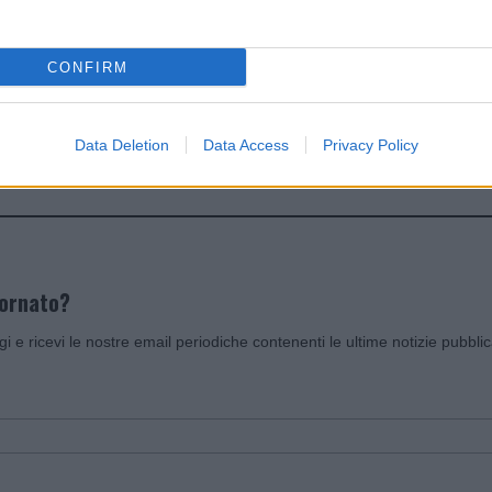
dente
Prossimo articolo
CONFIRM
Data Deletion
Data Access
Privacy Policy
Invia un Comunicato Stampa
|
Pubblicità
|
Segnala
iornato?
ggi e ricevi le nostre email periodiche contenenti le ultime notizie pubbli