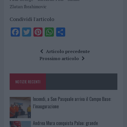
Zlatan Ibrahimovic
Condividi l'articolo
F
T
Pi
W
S
a
w
n
h
h
ce
it
te
at
a
Articolo precedente
b
te
re
s
re
Prossimo articolo
o
r
st
A
o
p
NOTIZIE RECENTI
k
p
Incendi, a San Pasquale arriva il Campo Base:
l’inaugurazione
Andrea Mura conquista Palau: grande