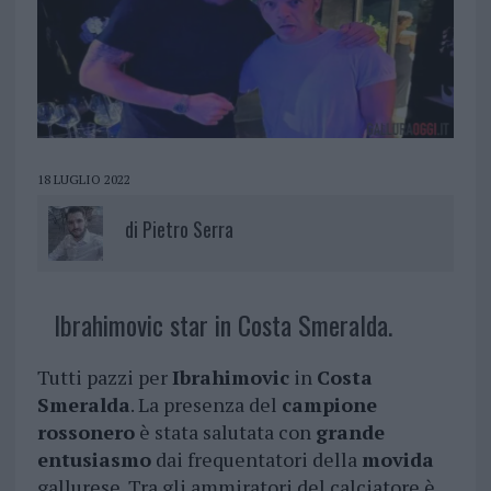
18 LUGLIO 2022
di
Pietro Serra
Ibrahimovic star in Costa Smeralda.
Tutti pazzi per
Ibrahimovic
in
Costa
Smeralda
. La presenza del
campione
rossonero
è stata salutata con
grande
entusiasmo
dai frequentatori della
movida
gallurese. Tra gli ammiratori del calciatore è