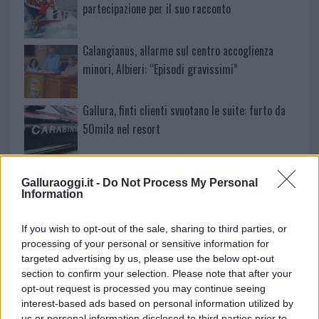
partecipazione per il suo racconto
Calangianus, allarme sul centro accoglienza
minori, Albieri: “Episodi gravissimi”
Gallura, finti clienti svuotano le suite: furto da
50mila nel resort
Meteo Olbia 7 agosto, sole e caldo tornano
Galluraoggi.it -
Do Not Process My Personal
protagonisti
Information
Test tunnel Olbia: rampe chiuse ancora fino a
If you wish to opt-out of the sale, sharing to third parties, or
processing of your personal or sensitive information for
fine agosto
targeted advertising by us, please use the below opt-out
section to confirm your selection. Please note that after your
opt-out request is processed you may continue seeing
Aggius conquista la classifica delle mete più
interest-based ads based on personal information utilized by
amate dell’estate 2026
us or personal information disclosed to third parties prior to