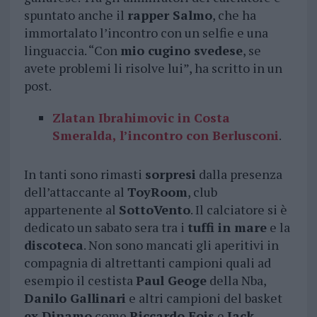
spuntato anche il
rapper Salmo
, che ha
immortalato l’incontro con un selfie e una
linguaccia. “Con
mio cugino svedese
, se
avete problemi li risolve lui”, ha scritto in un
post.
Zlatan Ibrahimovic in Costa
Smeralda, l’incontro con Berlusconi
.
In tanti sono rimasti
sorpresi
dalla presenza
dell’attaccante al
ToyRoom
, club
appartenente al
SottoVento
. Il calciatore si è
dedicato un sabato sera tra i
tuffi in mare
e la
discoteca
. Non sono mancati gli aperitivi in
compagnia di altrettanti campioni quali ad
esempio il cestista
Paul Geoge
della Nba,
Danilo Gallinari
e altri campioni del basket
ex Dinamo
come
Riccardo Fois
e
Jack