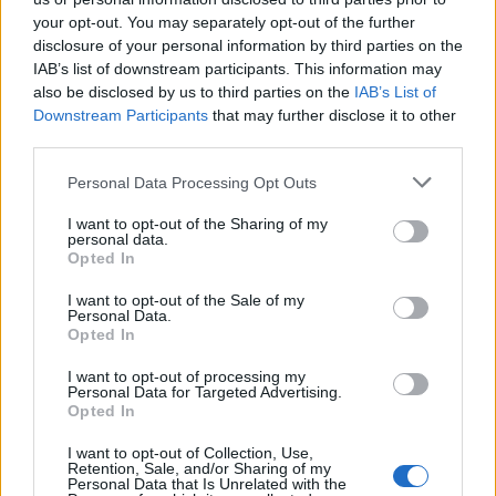
your opt-out. You may separately opt-out of the further
disclosure of your personal information by third parties on the
IAB’s list of downstream participants. This information may
also be disclosed by us to third parties on the
IAB’s List of
Downstream Participants
that may further disclose it to other
third parties.
Please note that this website/app uses one or more Google
Personal Data Processing Opt Outs
services and may gather and store information including but
not limited to your visit or usage behaviour. You may click to
I want to opt-out of the Sharing of my
personal data.
grant or deny consent to Google and its third-party tags to
Opted In
NECROLOGIE
use your data for below specified purposes in below Google
consent section.
I want to opt-out of the Sale of my
Personal Data.
Mario Malu
Opted In
I want to opt-out of processing my
Personal Data for Targeted Advertising.
Opted In
Paolo Pinna
I want to opt-out of Collection, Use,
Retention, Sale, and/or Sharing of my
Personal Data that Is Unrelated with the