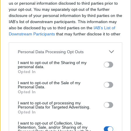
us or personal information disclosed to third parties prior to
Notizie Costa Smeralda
your opt-out. You may separately opt-out of the further
disclosure of your personal information by third parties on the
Notizie in tempo reale?
IAB’s list of downstream participants. This information may
Entra nel canale telegram di
also be disclosed by us to third parties on the
IAB’s List of
GalluraOggi.it
Downstream Participants
that may further disclose it to other
third parties.
Please note that this website/app uses one or more Google
Personal Data Processing Opt Outs
services and may gather and store information including but
not limited to your visit or usage behaviour. You may click to
I want to opt-out of the Sharing of my
Inviaci le tue segnalazioni,
personal data.
grant or deny consent to Google and its third-party tags to
i tuoi video e le tue foto
Opted In
use your data for below specified purposes in below Google
Su WhatsApp al numero +39
consent section.
I want to opt-out of the Sale of my
345 356 7512
Personal Data.
Opted In
I want to opt-out of processing my
Personal Data for Targeted Advertising.
Opted In
Ricevi le nostre ultime news
I want to opt-out of Collection, Use,
Retention, Sale, and/or Sharing of my