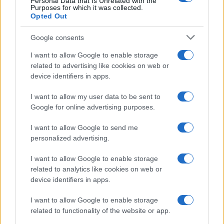
Personal Data that Is Unrelated with the
da
Google News
Purposes for which it was collected.
Opted Out
Google consents
Condividi l'articolo
I want to allow Google to enable storage
F
T
Pi
W
S
related to advertising like cookies on web or
device identifiers in apps.
a
w
n
h
h
ce
it
te
at
a
I want to allow my user data to be sent to
Articolo precedente
Google for online advertising purposes.
b
te
re
s
re
Prossimo articolo
o
r
st
A
I want to allow Google to send me
personalized advertising.
o
p
NOTIZIE RECENTI
k
p
I want to allow Google to enable storage
related to analytics like cookies on web or
device identifiers in apps.
Calangianus, dopo le polemiche il centro
accoglienza minori chiude
I want to allow Google to enable storage
related to functionality of the website or app.