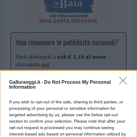
Vuoi rimuovere le pubblicità nazionali?
Puoi abbonarti a
soli € 1,10 al mese
cliccando
qui
Sei già abbonato?
Galluraoggi.it -
Do Not Process My Personal
Information
Puoi effettuare l'accesso andando nella
If you wish to opt-out of the sale, sharing to third parties, or
sezione
Login
dal menù del sito o
processing of your personal or sensitive information for
cliccando
qui
targeted advertising by us, please use the below opt-out
section to confirm your selection. Please note that after your
opt-out request is processed you may continue seeing
interest-based ads based on personal information utilized by
TEMI:
Furti Costa Smeralda