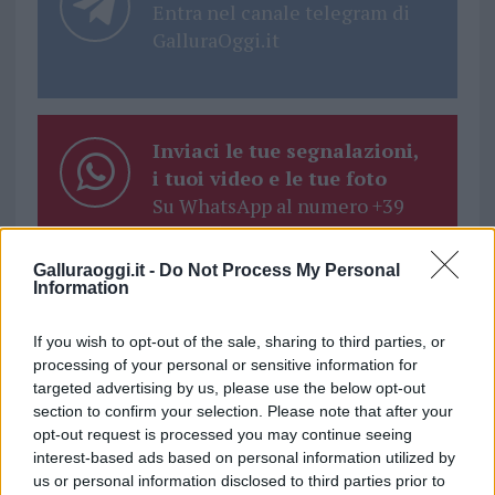
Entra nel canale telegram di
GalluraOggi.it
Inviaci le tue segnalazioni,
i tuoi video e le tue foto
Su WhatsApp al numero +39
345 356 7512
Galluraoggi.it -
Do Not Process My Personal
Information
If you wish to opt-out of the sale, sharing to third parties, or
Ricevi le nostre ultime news
processing of your personal or sensitive information for
targeted advertising by us, please use the below opt-out
section to confirm your selection. Please note that after your
da
Google News
opt-out request is processed you may continue seeing
interest-based ads based on personal information utilized by
us or personal information disclosed to third parties prior to