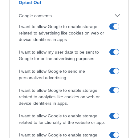
Opted Out
Esce di strada con l’auto ad Arzachena: ferito il
conducente
Google consents
I want to allow Google to enable storage
Turiste si perdono a Tavolara: salvate dai vigili
related to advertising like cookies on web or
del fuoco
device identifiers in apps.
I want to allow my user data to be sent to
Meteo Olbia 6 agosto, migliora il tempo in
Google for online advertising purposes.
Gallura
I want to allow Google to send me
personalized advertising.
Incidente Olbia, poliziotto in vacanza salva 6
persone: due bimbi tra i feriti
I want to allow Google to enable storage
related to analytics like cookies on web or
device identifiers in apps.
Red Valley Festival, musica no-stop a Olbia fino
alle 5
I want to allow Google to enable storage
related to functionality of the website or app.
I want to allow Google to enable storage