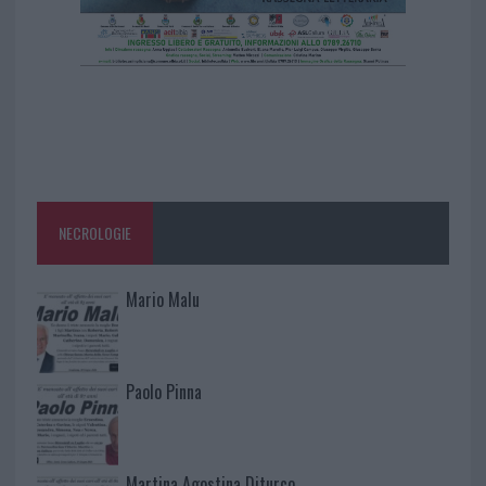
NECROLOGIE
Mario Malu
Paolo Pinna
Martina Agostina Diturco