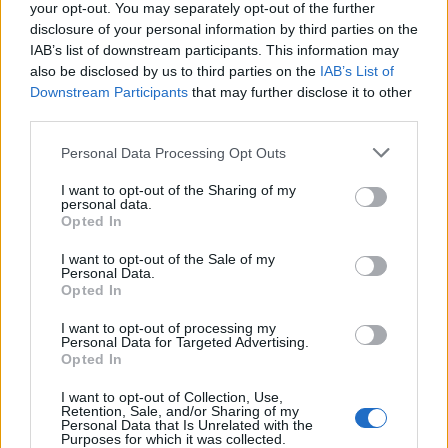
Condividi l'articolo
your opt-out. You may separately opt-out of the further
disclosure of your personal information by third parties on the
F
T
Pi
W
S
IAB’s list of downstream participants. This information may
also be disclosed by us to third parties on the
IAB’s List of
a
w
n
h
h
Downstream Participants
that may further disclose it to other
ce
it
te
at
a
third parties.
Articolo precedente
b
te
re
s
re
Prossimo articolo
Please note that this website/app uses one or more Google
Personal Data Processing Opt Outs
services and may gather and store information including but
o
r
st
A
not limited to your visit or usage behaviour. You may click to
I want to opt-out of the Sharing of my
o
p
personal data.
grant or deny consent to Google and its third-party tags to
Opted In
NOTIZIE RECENTI
use your data for below specified purposes in below Google
k
p
consent section.
I want to opt-out of the Sale of my
Personal Data.
“Sul filo del discorso”: sold out ad Olbia per il
Opted In
reading su Atzeni
I want to opt-out of processing my
Personal Data for Targeted Advertising.
Opted In
La Maddalena, festa per i 30 anni del Diving
I want to opt-out of Collection, Use,
center di Tegge
Retention, Sale, and/or Sharing of my
Personal Data that Is Unrelated with the
Purposes for which it was collected.