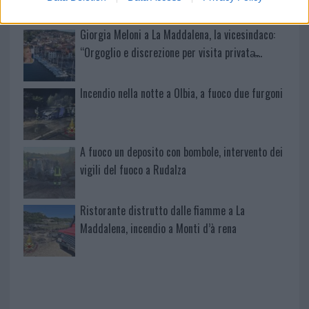
Giorgia Meloni a La Maddalena, la vicesindaco:
“Orgoglio e discrezione per visita privata̶…
Incendio nella notte a Olbia, a fuoco due furgoni
A fuoco un deposito con bombole, intervento dei
vigili del fuoco a Rudalza
Ristorante distrutto dalle fiamme a La
Maddalena, incendio a Monti d’à rena