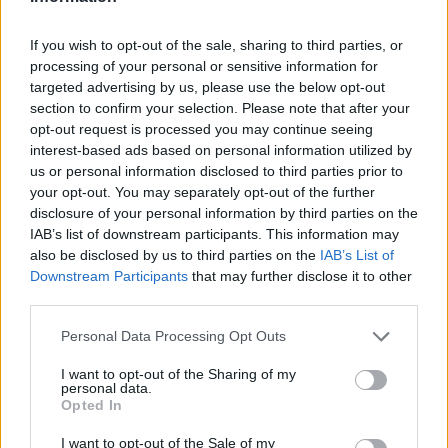
cliccando
qui
If you wish to opt-out of the sale, sharing to third parties, or
Sei già abbonato?
processing of your personal or sensitive information for
targeted advertising by us, please use the below opt-out
Puoi effettuare l'accesso andando nella
section to confirm your selection. Please note that after your
opt-out request is processed you may continue seeing
sezione
Login
dal menù del sito o
interest-based ads based on personal information utilized by
cliccando
qui
us or personal information disclosed to third parties prior to
your opt-out. You may separately opt-out of the further
disclosure of your personal information by third parties on the
TEMI:
Comune Di Olbia
Notizie Gallura
IAB’s list of downstream participants. This information may
also be disclosed by us to third parties on the
IAB’s List of
Notizie Olbia
Notizie Sardegna
Olbia Notizie
Downstream Participants
that may further disclose it to other
Salmo
Salmo Ave Maria Catalana
third parties.
Salmo Maria Carta
Salmo Olbia
Salmo Premio
Please note that this website/app uses one or more Google
Personal Data Processing Opt Outs
Salmo Rapper
services and may gather and store information including but
not limited to your visit or usage behaviour. You may click to
I want to opt-out of the Sharing of my
Inviaci le tue segnalazioni,
personal data.
grant or deny consent to Google and its third-party tags to
Opted In
i tuoi video e le tue foto
use your data for below specified purposes in below Google
Su WhatsApp al numero +39
consent section.
I want to opt-out of the Sale of my