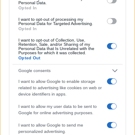
Personal Data.
345 356 7512
Opted In
I want to opt-out of processing my
Personal Data for Targeted Advertising.
Opted In
Notizie in tempo reale?
I want to opt-out of Collection, Use,
Entra nel canale telegram di
Retention, Sale, and/or Sharing of my
GalluraOggi.it
Personal Data that Is Unrelated with the
Purposes for which it was collected.
Opted Out
Google consents
I want to allow Google to enable storage
Ricevi le nostre ultime news
related to advertising like cookies on web or
device identifiers in apps.
da
Google News
I want to allow my user data to be sent to
Google for online advertising purposes.
Condividi l'articolo
I want to allow Google to send me
personalized advertising.