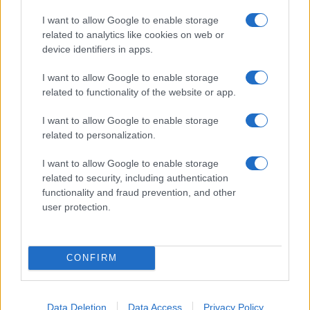
F
T
Pi
W
S
a
w
n
h
h
I want to allow Google to enable storage
related to analytics like cookies on web or
ce
it
te
at
a
device identifiers in apps.
Articolo precedente
b
te
re
s
re
Prossimo articolo
I want to allow Google to enable storage
o
r
st
A
related to functionality of the website or app.
o
p
I want to allow Google to enable storage
NOTIZIE RECENTI
k
p
related to personalization.
I want to allow Google to enable storage
Meteo Olbia 9 agosto, temperature in calo
related to security, including authentication
functionality and fraud prevention, and other
user protection.
Salmo finisce in ospedale a Catania, ma il tour
va avanti: “Sicilia, ci sono”
CONFIRM
Jovanotti, Gabry Ponte e Alfa: Olbia ombelico del
mondo per una notte
Data Deletion
Data Access
Privacy Policy