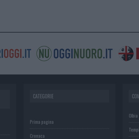
CATEGORIE
CO
Olbia
Prima pagina
Temp
Cronaca