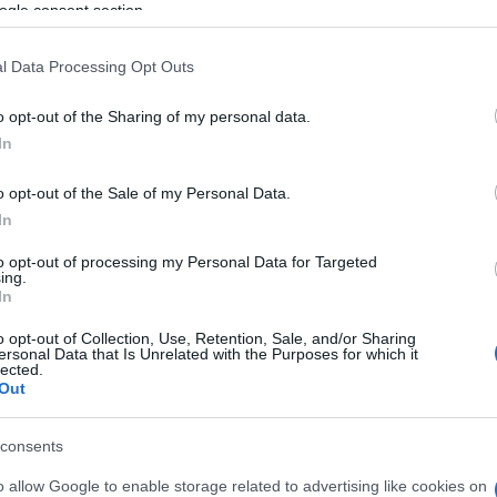
azionali?
ogle consent section.
 mese
cliccando
qui
l Data Processing Opt Outs
o opt-out of the Sharing of my personal data.
In
do nella sezione
Login
dal menù del sito o
o opt-out of the Sale of my Personal Data.
In
to opt-out of processing my Personal Data for Targeted
ing.
In
lazioni, i tuoi video e le tue foto
o opt-out of Collection, Use, Retention, Sale, and/or Sharing
ersonal Data that Is Unrelated with the Purposes for which it
ro +39 345 356 7512
lected.
Out
consents
eale?
o allow Google to enable storage related to advertising like cookies on