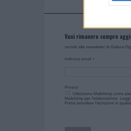
Vuoi rimanere sempre agg
Iscriviti alla newsletter di Gallura O
*
Indirizzo email
Privacy
Utilizziamo Mailchimp come piatt
Mailchimp per l'elaborazione.
Leggi 
Potrai annullare l'iscrizione in qual