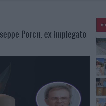
HE IL CENTRO ACCOGLIENZA MINORI CHIUDE
RO SPACCIO E DEGRADO: ESPLODE LA PROTESTA
SCEGLIERE LA SOLUZIONE IDEALE PER LA CASA E L’UFFICIO
NOT
KEND A OLBIA E IN GALLURA
iuseppe Porcu, ex impiegato