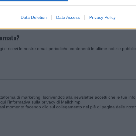
Data Deletion
Data Access
Privacy Policy
iornato?
ggi e ricevi le nostre email periodiche contenenti le ultime notizie pubbli
aforma di marketing. Iscrivendoti alla newsletter accetti che le tue info
qui l'informativa sulla privacy di Mailchimp
.
siasi momento facendo clic sul collegamento nel piè di pagina delle nostr