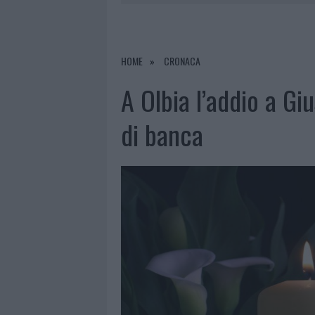
7 AGOSTO 2026
|
CALANGIANUS, DOPO LE POLEMIC
7 AGOSTO 2026
|
OLBIA, DIVIETO DI SOSTA CONT
7 AGOSTO 2026
|
PAUSA CAFFÈ IMPECCABILE: COME 
HOME
CRONACA
7 AGOSTO 2026
|
LE PREVISIONI METEO PER IL WEE
A Olbia l’addio a G
di banca