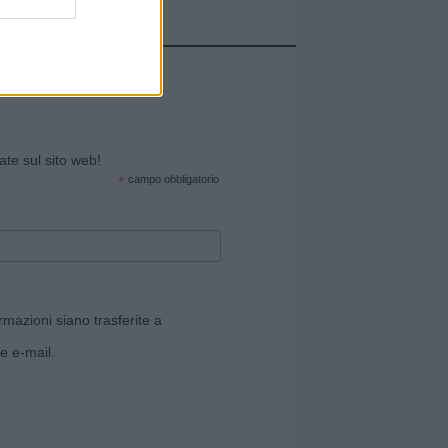
cate sul sito web!
*
campo obbligatorio
rmazioni siano trasferite a
e e-mail.