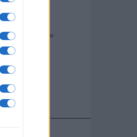
I nostri cari
Giovannimaria Cabras