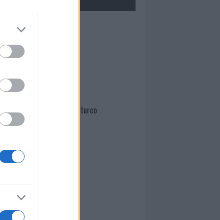
Mario Malu
Paolo Pinna
Martina Agostina Diturco
I nostri cari
I nostri cari