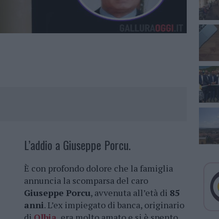
L’addio a Giuseppe Porcu.
È con profondo dolore che la famiglia
annuncia la scomparsa del caro
Giuseppe Porcu
, avvenuta all’età di
85
anni
. L’ex impiegato di banca, originario
di
Olbia
, era molto amato e si è spento