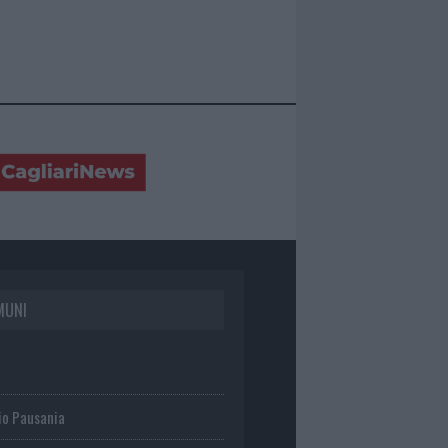
MUNI
io Pausania