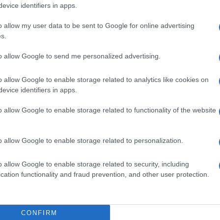
gram di GalluraOggi.it
evice identifiers in apps.
o allow my user data to be sent to Google for online advertising
s.
to allow Google to send me personalized advertising.
ime news da
Google News
o allow Google to enable storage related to analytics like cookies on
evice identifiers in apps.
o allow Google to enable storage related to functionality of the website
o allow Google to enable storage related to personalization.
dente
Prossimo articolo
o allow Google to enable storage related to security, including
cation functionality and fraud prevention, and other user protection.
CONFIRM
Invia un Comunicato Stampa
|
Pubblicità
|
Segnala