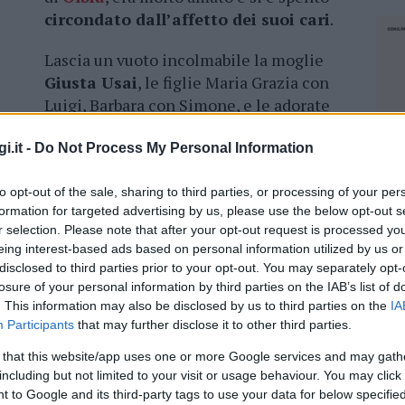
circondato dall’affetto dei suoi cari
.
Lascia un vuoto incolmabile la moglie
Giusta Usai
, le figlie Maria Grazia con
Luigi, Barbara con Simone, e le adorate
on Efisio, Elena e Elisa. Il dolore per la sua
rella Maria Antonia con Paolino, dai fratelli
i.it -
Do Not Process My Personal Information
alisa, dai cognati Anna Maria, Giovanna,
to opt-out of the sale, sharing to third parties, or processing of your per
i nipoti e dai
parenti tutti
.
formation for targeted advertising by us, please use the below opt-out s
r selection. Please note that after your opt-out request is processed y
14 maggio alle ore 10 nella chiesa della
Sacra
eing interest-based ads based on personal information utilized by us or
dale Mater di Olbia. Dopo la celebrazione
disclosed to third parties prior to your opt-out. You may separately opt-
igerà verso il cimitero di via Roma, dove il
caro
losure of your personal information by third parties on the IAB’s list of
’ultimo viaggio.
. This information may also be disclosed by us to third parties on the
IA
Participants
that may further disclose it to other third parties.
 that this website/app uses one or more Google services and may gath
including but not limited to your visit or usage behaviour. You may click 
 to Google and its third-party tags to use your data for below specifi
NEC