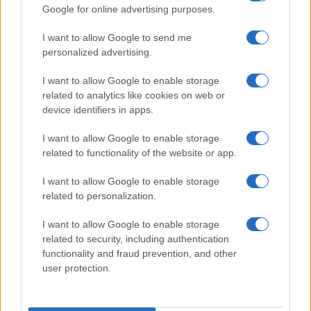
Google for online advertising purposes.
Tre milioni di euro dalla Provincia Gallura per
I want to allow Google to send me
personalized advertising.
nuove aule nelle scuole di Olbia
I want to allow Google to enable storage
Incidente sulla provinciale 125, paura tra Olbia e
related to analytics like cookies on web or
device identifiers in apps.
Arzachena
I want to allow Google to enable storage
related to functionality of the website or app.
Incidente sulla strada provinciale ad Arzachena,
un ferito
I want to allow Google to enable storage
related to personalization.
Sangue, musica e solidarietà con Avis Olbia al
I want to allow Google to enable storage
Delta Center
related to security, including authentication
functionality and fraud prevention, and other
user protection.
Meteo Olbia 9 agosto, temperature in calo