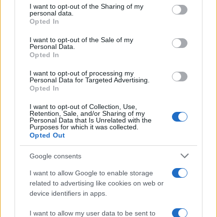
Ricevi le nostre ultime news
not limited to your visit or usage behaviour. You may click to
I want to opt-out of the Sharing of my
personal data.
grant or deny consent to Google and its third-party tags to
Opted In
use your data for below specified purposes in below Google
da
Google News
consent section.
I want to opt-out of the Sale of my
Personal Data.
Opted In
Condividi l'articolo
I want to opt-out of processing my
Personal Data for Targeted Advertising.
F
T
Pi
W
S
Opted In
a
w
n
h
h
I want to opt-out of Collection, Use,
ce
it
te
at
a
Retention, Sale, and/or Sharing of my
Articolo precedente
Personal Data that Is Unrelated with the
Purposes for which it was collected.
b
te
re
s
re
Prossimo articolo
Opted Out
o
r
st
A
Google consents
o
p
NOTIZIE RECENTI
I want to allow Google to enable storage
k
p
related to advertising like cookies on web or
device identifiers in apps.
Controlli rafforzati in Costa Smeralda, 20
I want to allow my user data to be sent to
arresti e 135 denunce