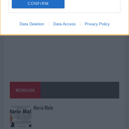
CONFIRM
Salmo finisce in ospedale a Catania, ma il tour
va avanti: “Sicilia, ci sono”
Data Deletion
Data Access
Privacy Policy
NECROLOGIE
Mario Malu