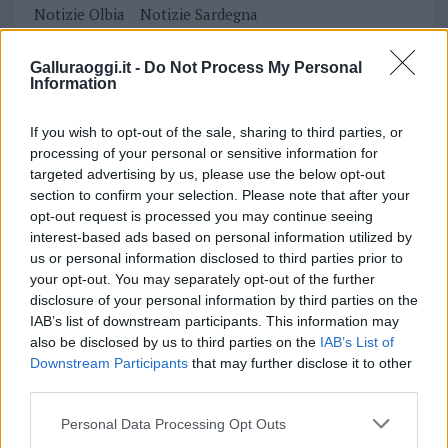
Notizie Olbia
Notizie Sardegna
Sciopero Cgil Gaza
Sciopero Gaza
Sit In Palestina Olbia
Sit-In Gaza Olbia
Galluraoggi.it -
Do Not Process My Personal
Information
Notizie in tempo reale?
If you wish to opt-out of the sale, sharing to third parties, or
Entra nel canale telegram di
processing of your personal or sensitive information for
GalluraOggi.it
targeted advertising by us, please use the below opt-out
section to confirm your selection. Please note that after your
opt-out request is processed you may continue seeing
interest-based ads based on personal information utilized by
us or personal information disclosed to third parties prior to
Inviaci le tue segnalazioni,
your opt-out. You may separately opt-out of the further
i tuoi video e le tue foto
disclosure of your personal information by third parties on the
Su WhatsApp al numero +39
IAB’s list of downstream participants. This information may
345 356 7512
also be disclosed by us to third parties on the
IAB’s List of
Downstream Participants
that may further disclose it to other
third parties.
Please note that this website/app uses one or more Google
Personal Data Processing Opt Outs
services and may gather and store information including but