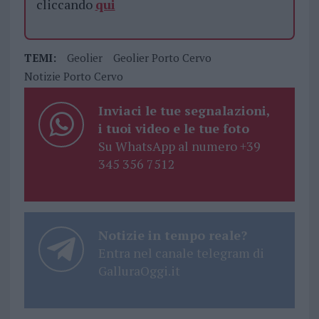
cliccando
qui
TEMI:
Geolier
Geolier Porto Cervo
Notizie Porto Cervo
Inviaci le tue segnalazioni,
i tuoi video e le tue foto
Su WhatsApp al numero +39
345 356 7512
Notizie in tempo reale?
Entra nel canale telegram di
GalluraOggi.it