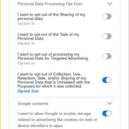
“Sul filo del discorso”: sold out ad Olbia per il
Please note that this website/app uses one or more Google
Personal Data Processing Opt Outs
services and may gather and store information including but
reading su Atzeni
not limited to your visit or usage behaviour. You may click to
I want to opt-out of the Sharing of my
personal data.
grant or deny consent to Google and its third-party tags to
Opted In
La Maddalena, festa per i 30 anni del Diving
use your data for below specified purposes in below Google
consent section.
center di Tegge
I want to opt-out of the Sale of my
Personal Data.
Opted In
Esce di strada con l’auto ad Arzachena: ferito il
I want to opt-out of processing my
Personal Data for Targeted Advertising.
conducente
Opted In
I want to opt-out of Collection, Use,
Turiste si perdono a Tavolara: salvate dai vigili
Retention, Sale, and/or Sharing of my
Personal Data that Is Unrelated with the
del fuoco
Purposes for which it was collected.
Opted Out
Meteo Olbia 6 agosto, migliora il tempo in
Google consents
Gallura
I want to allow Google to enable storage
related to advertising like cookies on web or
Incidente Olbia, poliziotto in vacanza salva 6
device identifiers in apps.