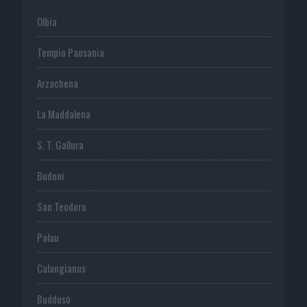
Olbia
Tempio Pausania
Arzachena
La Maddalena
S. T. Gallura
Budoni
San Teodoro
Palau
Calangianus
Buddusò