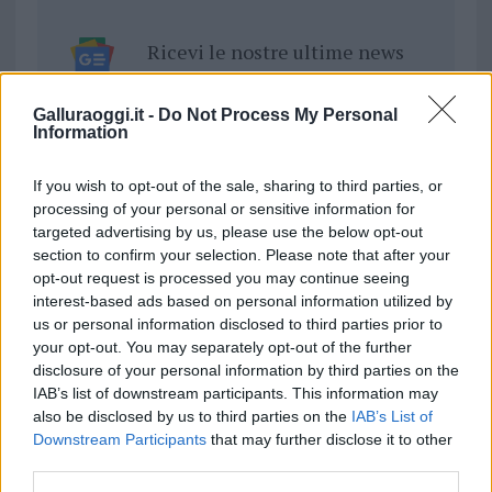
Ricevi le nostre ultime news
da
Google News
Galluraoggi.it -
Do Not Process My Personal
Information
If you wish to opt-out of the sale, sharing to third parties, or
Condividi l'articolo
processing of your personal or sensitive information for
F
T
Pi
W
S
targeted advertising by us, please use the below opt-out
section to confirm your selection. Please note that after your
a
w
n
h
h
opt-out request is processed you may continue seeing
interest-based ads based on personal information utilized by
ce
it
te
at
a
Articolo precedente
us or personal information disclosed to third parties prior to
b
te
re
s
re
Prossimo articolo
your opt-out. You may separately opt-out of the further
disclosure of your personal information by third parties on the
o
r
st
A
IAB’s list of downstream participants. This information may
o
p
also be disclosed by us to third parties on the
IAB’s List of
NOTIZIE RECENTI
Downstream Participants
that may further disclose it to other
k
p
third parties.