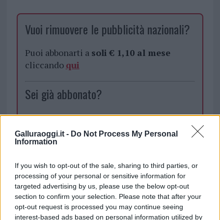
Vuoi rimuovere le pubblicità nazionali?
Puoi abbonarti a
soli € 1,10 al mese
cliccando
qui
Sei già abbonato?
Puoi effettuare l'accesso andando nella
sezione
Login
dal menù del sito o
Galluraoggi.it -
Do Not Process My Personal
cliccando
qui
Information
If you wish to opt-out of the sale, sharing to third parties, or
processing of your personal or sensitive information for
TEMI:
Aggressione Olbia
Comune Di Olbia
targeted advertising by us, please use the below opt-out
Consigliere Gianluca Corda
Gianluca Corda
section to confirm your selection. Please note that after your
Notizie Gallura
Notizie Olbia
Notizie Sardegna
opt-out request is processed you may continue seeing
Olbia Notizie
Sicurezza Olbia
interest-based ads based on personal information utilized by