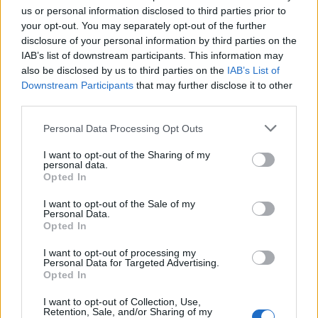
us or personal information disclosed to third parties prior to
your opt-out. You may separately opt-out of the further
Notizie in tempo reale?
disclosure of your personal information by third parties on the
Entra nel canale telegram di
IAB’s list of downstream participants. This information may
GalluraOggi.it
also be disclosed by us to third parties on the
IAB’s List of
Downstream Participants
that may further disclose it to other
third parties.
Please note that this website/app uses one or more Google
Personal Data Processing Opt Outs
Inviaci le tue segnalazioni,
services and may gather and store information including but
i tuoi video e le tue foto
not limited to your visit or usage behaviour. You may click to
I want to opt-out of the Sharing of my
personal data.
Su WhatsApp al numero +39
grant or deny consent to Google and its third-party tags to
Opted In
use your data for below specified purposes in below Google
345 356 7512
consent section.
I want to opt-out of the Sale of my
Personal Data.
Opted In
I want to opt-out of processing my
Personal Data for Targeted Advertising.
Ricevi le nostre ultime news
Opted In
I want to opt-out of Collection, Use,
da
Google News
Retention, Sale, and/or Sharing of my