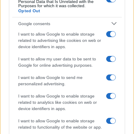
Personal Data that Is Unrelated with the
Purposes for which it was collected.
Opted Out
Condividi l'articolo
Google consents
F
T
Pi
W
S
I want to allow Google to enable storage
a
w
n
h
h
related to advertising like cookies on web or
device identifiers in apps.
ce
it
te
at
a
Articolo precedente
b
te
re
s
re
I want to allow my user data to be sent to
Prossimo articolo
Google for online advertising purposes.
o
r
st
A
o
p
I want to allow Google to send me
personalized advertising.
NOTIZIE RECENTI
k
p
I want to allow Google to enable storage
related to analytics like cookies on web or
“Sul filo del discorso”: sold out ad Olbia per il
device identifiers in apps.
reading su Atzeni
I want to allow Google to enable storage
related to functionality of the website or app.
La Maddalena, festa per i 30 anni del Diving