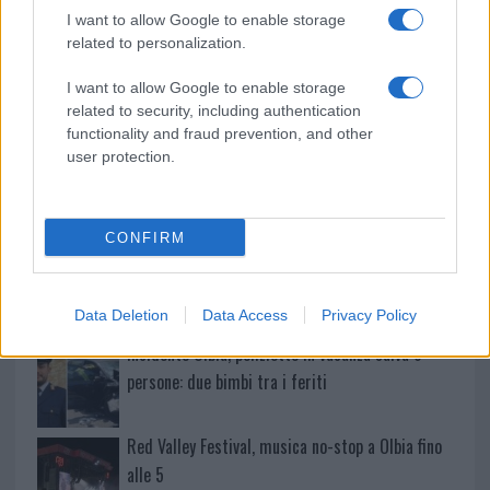
center di Tegge
I want to allow Google to enable storage
related to personalization.
Esce di strada con l’auto ad Arzachena: ferito il
I want to allow Google to enable storage
conducente
related to security, including authentication
functionality and fraud prevention, and other
user protection.
Turiste si perdono a Tavolara: salvate dai vigili
del fuoco
CONFIRM
Meteo Olbia 6 agosto, migliora il tempo in
Gallura
Data Deletion
Data Access
Privacy Policy
Incidente Olbia, poliziotto in vacanza salva 6
persone: due bimbi tra i feriti
Red Valley Festival, musica no-stop a Olbia fino
alle 5