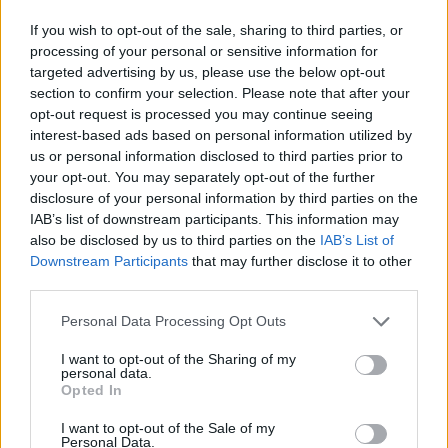
If you wish to opt-out of the sale, sharing to third parties, or
processing of your personal or sensitive information for
Inviaci le tue segnalazioni,
targeted advertising by us, please use the below opt-out
i tuoi video e le tue foto
section to confirm your selection. Please note that after your
Su WhatsApp al numero +39
opt-out request is processed you may continue seeing
345 356 7512
interest-based ads based on personal information utilized by
us or personal information disclosed to third parties prior to
your opt-out. You may separately opt-out of the further
disclosure of your personal information by third parties on the
IAB’s list of downstream participants. This information may
also be disclosed by us to third parties on the
IAB’s List of
Ricevi le nostre ultime news
Downstream Participants
that may further disclose it to other
third parties.
da
Google News
Please note that this website/app uses one or more Google
Personal Data Processing Opt Outs
services and may gather and store information including but
not limited to your visit or usage behaviour. You may click to
I want to opt-out of the Sharing of my
personal data.
Condividi l'articolo
grant or deny consent to Google and its third-party tags to
Opted In
use your data for below specified purposes in below Google
F
T
Pi
W
S
consent section.
I want to opt-out of the Sale of my
Personal Data.