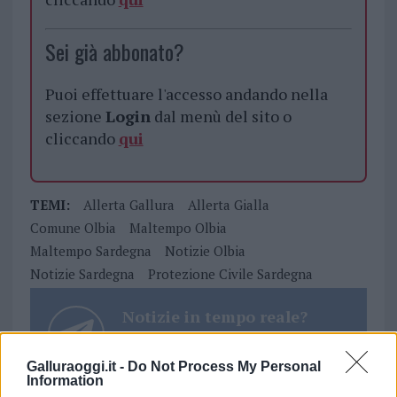
Sei già abbonato?
Puoi effettuare l'accesso andando nella
sezione
Login
dal menù del sito o
cliccando
qui
TEMI:
Allerta Gallura
Allerta Gialla
Comune Olbia
Maltempo Olbia
Maltempo Sardegna
Notizie Olbia
Notizie Sardegna
Protezione Civile Sardegna
Notizie in tempo reale?
Entra nel canale telegram di
GalluraOggi.it
Galluraoggi.it -
Do Not Process My Personal
Information