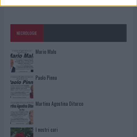
NECROLOGIE
Mario Malu
Paolo Pinna
Martina Agostina Diturco
I nostri cari