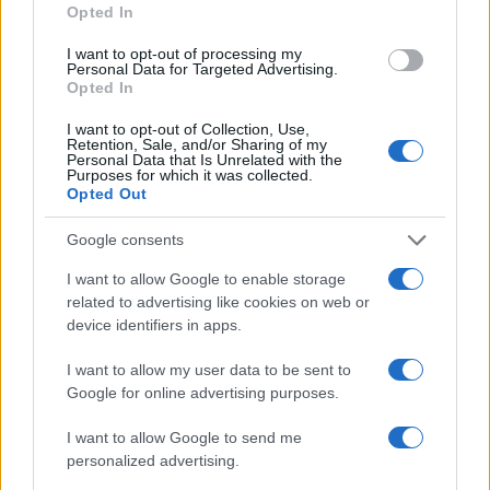
a
w
n
h
h
Opted In
ce
it
te
at
a
Articolo precedente
I want to opt-out of processing my
b
te
re
s
re
Personal Data for Targeted Advertising.
Prossimo articolo
Opted In
o
r
st
A
I want to opt-out of Collection, Use,
o
p
Retention, Sale, and/or Sharing of my
Personal Data that Is Unrelated with the
NOTIZIE RECENTI
k
p
Purposes for which it was collected.
Opted Out
Le previsioni meteo per il weekend a Olbia e in
Google consents
Gallura
I want to allow Google to enable storage
related to advertising like cookies on web or
Michelle Hunziker in Gallura, bella anche dal
device identifiers in apps.
vivo: un amico vip svela come fa
I want to allow my user data to be sent to
Google for online advertising purposes.
Calangianus, dopo le polemiche il centro
I want to allow Google to send me
accoglienza minori chiude
personalized advertising.