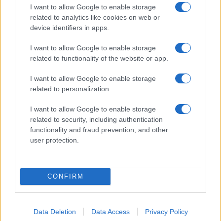
I want to allow Google to enable storage
Olbia, divieto di sosta contro spaccio e degrado:
related to analytics like cookies on web or
esplode la protesta
device identifiers in apps.
I want to allow Google to enable storage
Pausa caffè impeccabile: come scegliere la
related to functionality of the website or app.
soluzione ideale per la casa e l’ufficio
I want to allow Google to enable storage
related to personalization.
Monte Pino, la fine di un lungo dolore: storia e
rinascita della strada che segnò la Gallura
I want to allow Google to enable storage
related to security, including authentication
functionality and fraud prevention, and other
Raid nelle campagne di Berchidda, rischio per
user protection.
la rete elettrica
CONFIRM
Data Deletion
Data Access
Privacy Policy