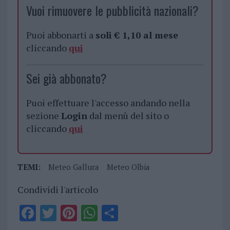
Vuoi rimuovere le pubblicità nazionali?
Puoi abbonarti a
soli € 1,10 al mese
cliccando
qui
Sei già abbonato?
Puoi effettuare l'accesso andando nella
sezione
Login
dal menù del sito o
cliccando
qui
TEMI:
Meteo Gallura
Meteo Olbia
Condividi l'articolo
F
T
Pi
W
S
a
w
n
h
h