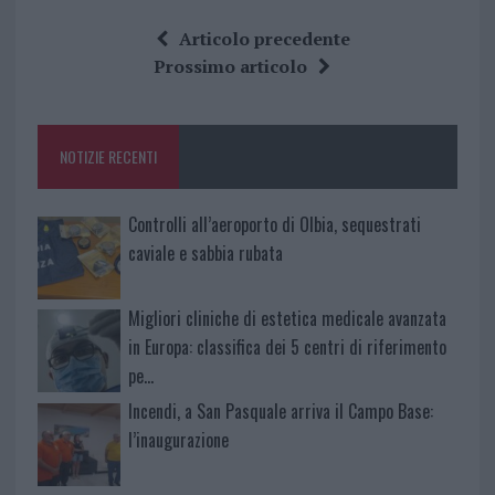
ce
it
te
at
a
Articolo precedente
b
te
re
s
re
Prossimo articolo
o
r
st
A
o
p
NOTIZIE RECENTI
k
p
Controlli all’aeroporto di Olbia, sequestrati
caviale e sabbia rubata
Migliori cliniche di estetica medicale avanzata
in Europa: classifica dei 5 centri di riferimento
pe…
Incendi, a San Pasquale arriva il Campo Base:
l’inaugurazione