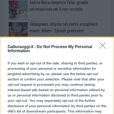
Andrea Mura conquista Palau: grande
partecipazione per il suo racconto
Calangianus, allarme sul centro accoglienza
minori, Albieri: “Episodi gravissimi”
Gallura, finti clienti svuotano le suite: furto da
Galluraoggi.it -
Do Not Process My Personal
Information
50mila nel resort
If you wish to opt-out of the sale, sharing to third parties, or
Meteo Olbia 7 agosto, sole e caldo tornano
processing of your personal or sensitive information for
protagonisti
targeted advertising by us, please use the below opt-out
section to confirm your selection. Please note that after your
opt-out request is processed you may continue seeing
interest-based ads based on personal information utilized by
us or personal information disclosed to third parties prior to
your opt-out. You may separately opt-out of the further
disclosure of your personal information by third parties on the
IAB’s list of downstream participants. This information may