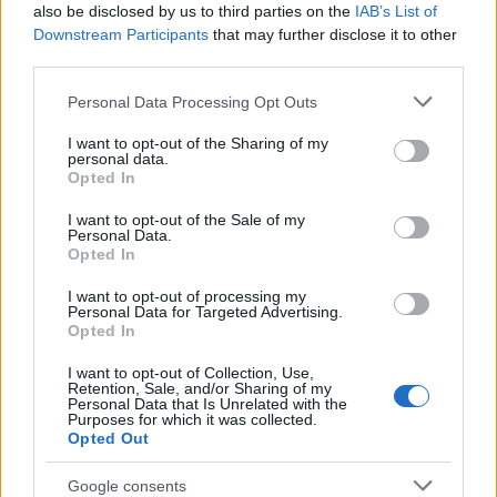
also be disclosed by us to third parties on the
IAB’s List of
Downstream Participants
that may further disclose it to other
third parties.
Please note that this website/app uses one or more Google
Personal Data Processing Opt Outs
NECROLOGIE
services and may gather and store information including but
not limited to your visit or usage behaviour. You may click to
I want to opt-out of the Sharing of my
personal data.
grant or deny consent to Google and its third-party tags to
Mario Malu
Opted In
use your data for below specified purposes in below Google
consent section.
I want to opt-out of the Sale of my
Personal Data.
Opted In
Paolo Pinna
I want to opt-out of processing my
Personal Data for Targeted Advertising.
Opted In
Martina Agostina Diturco
I want to opt-out of Collection, Use,
Retention, Sale, and/or Sharing of my
Personal Data that Is Unrelated with the
Purposes for which it was collected.
Opted Out
I nostri cari
Google consents