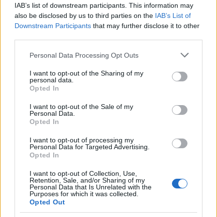
IAB’s list of downstream participants. This information may
345 356 7512
also be disclosed by us to third parties on the
IAB’s List of
Downstream Participants
that may further disclose it to other
third parties.
Please note that this website/app uses one or more Google
Notizie in tempo reale?
Personal Data Processing Opt Outs
services and may gather and store information including but
Entra nel canale telegram di
not limited to your visit or usage behaviour. You may click to
I want to opt-out of the Sharing of my
GalluraOggi.it
personal data.
grant or deny consent to Google and its third-party tags to
Opted In
use your data for below specified purposes in below Google
consent section.
I want to opt-out of the Sale of my
Personal Data.
Opted In
Ricevi le nostre ultime news
I want to opt-out of processing my
Personal Data for Targeted Advertising.
Opted In
da
Google News
I want to opt-out of Collection, Use,
Retention, Sale, and/or Sharing of my
Personal Data that Is Unrelated with the
Purposes for which it was collected.
Condividi l'articolo
Opted Out