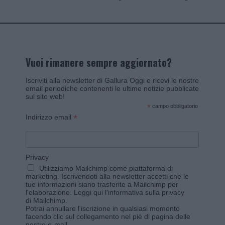
Vuoi rimanere sempre aggiornato?
Iscriviti alla newsletter di Gallura Oggi e ricevi le nostre
email periodiche contenenti le ultime notizie pubblicate
sul sito web!
*
campo obbligatorio
*
Indirizzo email
Privacy
Utilizziamo Mailchimp come piattaforma di
marketing. Iscrivendoti alla newsletter accetti che le
tue informazioni siano trasferite a Mailchimp per
l'elaborazione.
Leggi qui l'informativa sulla privacy
di Mailchimp
.
Potrai annullare l'iscrizione in qualsiasi momento
facendo clic sul collegamento nel piè di pagina delle
nostre e-mail.