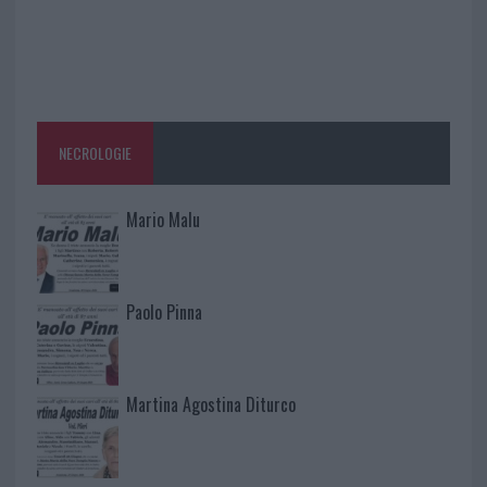
NECROLOGIE
Mario Malu
Paolo Pinna
Martina Agostina Diturco