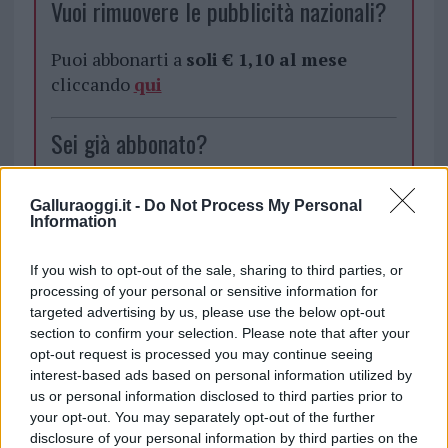
Vuoi rimuovere le pubblicità nazionali?
Puoi abbonarti a
soli € 1,10 al mese
cliccando
qui
Sei già abbonato?
Puoi effettuare l'accesso andando nella
Galluraoggi.it -
Do Not Process My Personal
sezione
Login
dal menù del sito o
Information
cliccando
qui
If you wish to opt-out of the sale, sharing to third parties, or
processing of your personal or sensitive information for
targeted advertising by us, please use the below opt-out
TEMI:
Guardia Costiera La Maddalena
section to confirm your selection. Please note that after your
Notizie La Maddalena
opt-out request is processed you may continue seeing
interest-based ads based on personal information utilized by
Inviaci le tue segnalazioni,
us or personal information disclosed to third parties prior to
i tuoi video e le tue foto
your opt-out. You may separately opt-out of the further
Su WhatsApp al numero +39
disclosure of your personal information by third parties on the