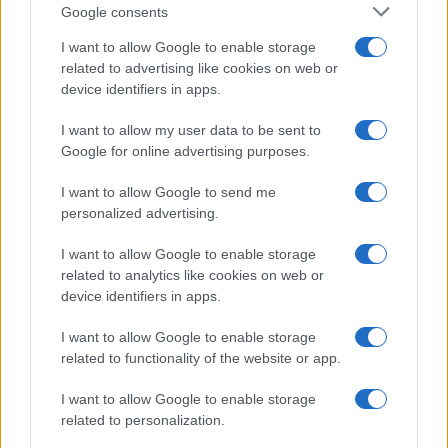
F
T
Pi
W
S
Google consents
a
w
n
h
h
I want to allow Google to enable storage
ce
it
te
at
a
related to advertising like cookies on web or
Articolo precedente
device identifiers in apps.
b
te
re
s
re
Prossimo articolo
o
r
st
A
I want to allow my user data to be sent to
Google for online advertising purposes.
o
p
NOTIZIE RECENTI
k
p
I want to allow Google to send me
personalized advertising.
Olbia, le previsioni meteo per lunedì 10 agosto
I want to allow Google to enable storage
2026
related to analytics like cookies on web or
device identifiers in apps.
Le ultime offerte di lavoro a Olbia e in Gallura
I want to allow Google to enable storage
related to functionality of the website or app.
I want to allow Google to enable storage
Cumuli di rifiuti a Santa Teresa Gallura, la
related to personalization.
segnalazione dei residenti