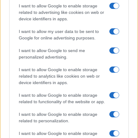
ce
it
te
at
a
I want to allow Google to enable storage
Articolo precedente
b
te
re
s
re
related to advertising like cookies on web or
Prossimo articolo
device identifiers in apps.
o
r
st
A
o
p
I want to allow my user data to be sent to
Google for online advertising purposes.
NOTIZIE RECENTI
k
p
I want to allow Google to send me
personalized advertising.
Le previsioni meteo per il weekend a Olbia e in
Gallura
I want to allow Google to enable storage
related to analytics like cookies on web or
device identifiers in apps.
Michelle Hunziker in Gallura, bella anche dal
vivo: un amico vip svela come fa
I want to allow Google to enable storage
related to functionality of the website or app.
Calangianus, dopo le polemiche il centro
I want to allow Google to enable storage
accoglienza minori chiude
related to personalization.
I want to allow Google to enable storage
Olbia, divieto di sosta contro spaccio e degrado: