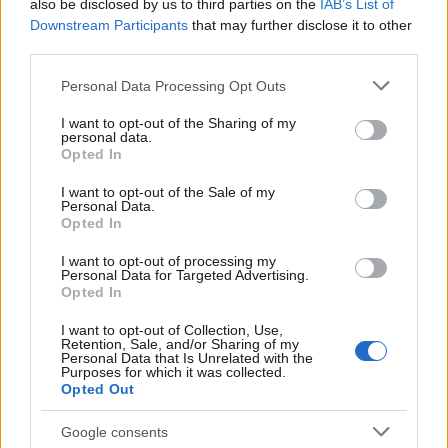
also be disclosed by us to third parties on the
IAB’s List of
Downstream Participants
that may further disclose it to other
Inviaci le tue segnalazioni,
third parties.
i tuoi video e le tue foto
Please note that this website/app uses one or more Google
Su WhatsApp al numero +39
Personal Data Processing Opt Outs
services and may gather and store information including but
345 356 7512
not limited to your visit or usage behaviour. You may click to
I want to opt-out of the Sharing of my
personal data.
grant or deny consent to Google and its third-party tags to
Opted In
use your data for below specified purposes in below Google
consent section.
I want to opt-out of the Sale of my
Personal Data.
Ricevi le nostre ultime news
Opted In
I want to opt-out of processing my
Personal Data for Targeted Advertising.
da
Google News
Opted In
I want to opt-out of Collection, Use,
Retention, Sale, and/or Sharing of my
Condividi l'articolo
Personal Data that Is Unrelated with the
Purposes for which it was collected.
Opted Out
F
T
Pi
W
S
a
w
n
h
h
Google consents