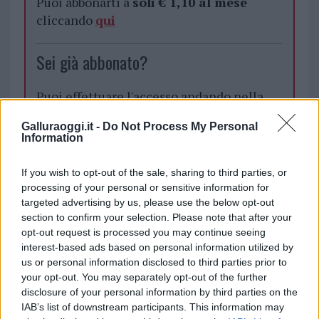
Puoi abbonarti a
soli € 1,10 al mese
cliccando
qui
Sei già abbonato?
Puoi effettuare l'accesso andando nella
sezione
Login
dal menù del sito o
Galluraoggi.it -
Do Not Process My Personal
cliccando
qui
Information
If you wish to opt-out of the sale, sharing to third parties, or
TEMI:
Notizie Arzachena
processing of your personal or sensitive information for
targeted advertising by us, please use the below opt-out
Piano Urbanistico Arzachena
Puc Arzachena
section to confirm your selection. Please note that after your
opt-out request is processed you may continue seeing
Notizie in tempo reale?
interest-based ads based on personal information utilized by
Entra nel canale telegram di
us or personal information disclosed to third parties prior to
GalluraOggi.it
your opt-out. You may separately opt-out of the further
disclosure of your personal information by third parties on the
IAB’s list of downstream participants. This information may