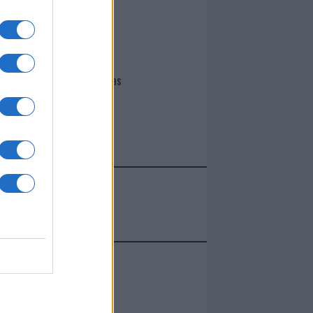
I nostri cari
Giovannimaria Cabras