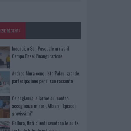
IZIE RECENTI
Incendi, a San Pasquale arriva il
Campo Base: l’inaugurazione
Andrea Mura conquista Palau: grande
partecipazione per il suo racconto
Calangianus, allarme sul centro
accoglienza minori, Albieri: “Episodi
gravissimi”
Gallura, finti clienti svuotano le suite:
furto da 50mila nel resort