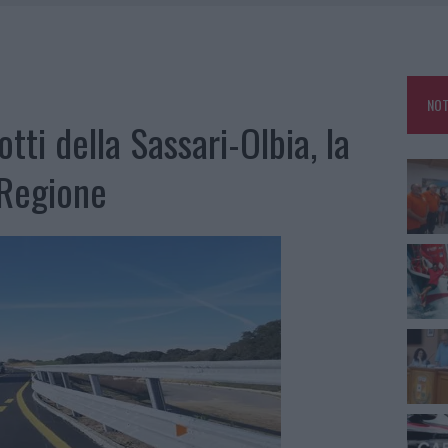
E CALDO TORNANO PROTAGONISTI
A IL CAMPO BASE: L’INAUGURAZIONE
: GRANDE PARTECIPAZIONE PER IL SUO RACCONTO
NOT
RO ACCOGLIENZA MINORI, ALBIERI: “EPISODI GRAVISSIMI”
tti della Sassari-Olbia, la
 Regione