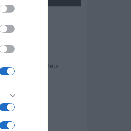
Mario Malu
Paolo Pinna
Martina Agostina Diturco
I nostri cari
I nostri cari