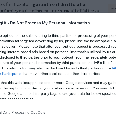
o, finalizzato a
garantire il diritto alla
a Sardegna di infrastrutture stradali all’altezza
tante strumento che possiamo
utilizzare nella
ri”.
i.it -
Do Not Process My Personal Information
o recepito le istanze dei territori, riunito
to opt-out of the sale, sharing to third parties, or processing of your per
oggetti coinvolti e
trovato soluzioni e
formation for targeted advertising by us, please use the below opt-out s
r selection. Please note that after your opt-out request is processed y
relativi al progetto esistente – spiega
eing interest-based ads based on personal information utilized by us or
berto Frongia – . Oggi si aggiungono due
disclosed to third parties prior to your opt-out. You may separately opt-
he riteniamo strategica per la viabilità
losure of your personal information by third parties on the IAB’s list of
e tratti consentirà il
collegamento veloce tra
. This information may also be disclosed by us to third parties on the
IA
d di sicurezza e apporterà innegabili benefici
Participants
that may further disclose it to other third parties.
o dei territori e delle Comunità”.
 that this website/app uses one or more Google services and may gath
including but not limited to your visit or usage behaviour. You may click 
ventano 8 su 10 i lotti della Sassari-Olbia
 to Google and its third-party tags to use your data for below specifi
rario potrebbero arrivare presto altre importanti
ogle consent section.
bre aveva infatti chiesto ufficialmente
imo Simonini l’implementazione del progetto
l Data Processing Opt Outs
NEC