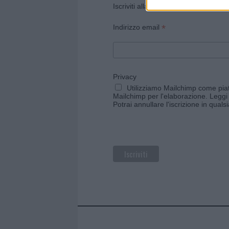
Iscriviti alla newsletter di Gallura O
*
Indirizzo email
Privacy
Utilizziamo Mailchimp come piatt
Mailchimp per l'elaborazione.
Leggi 
Potrai annullare l'iscrizione in qual