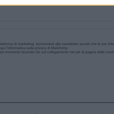
ggi e ricevi le nostre email periodiche contenenti le ultime notizie pubbli
aforma di marketing. Iscrivendoti alla newsletter accetti che le tue info
qui l'informativa sulla privacy di Mailchimp
.
siasi momento facendo clic sul collegamento nel piè di pagina delle nostr