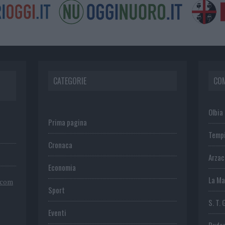
CATEGORIE
CO
Olbia
Prima pagina
Temp
Cronaca
Arza
Economia
La Ma
.com
Sport
S. T. 
Eventi