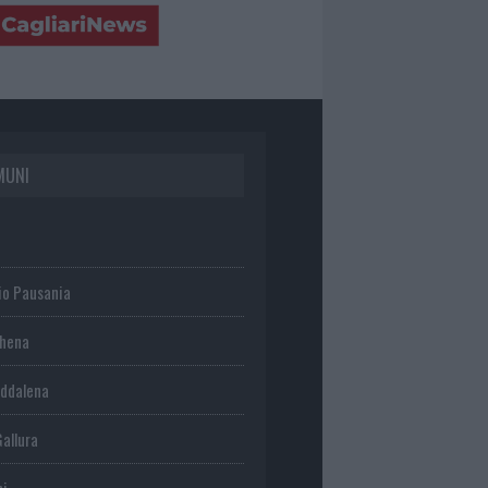
MUNI
io Pausania
chena
ddalena
Gallura