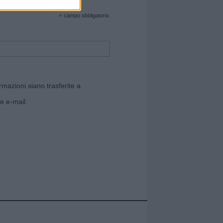
cate sul sito web!
*
campo obbligatorio
rmazioni siano trasferite a
e e-mail.