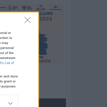
sonal or
ection to
ou may
 personal
out of the
 downstream
B’s List of
er and store
to grant or
ed purposes
ROLOGIE