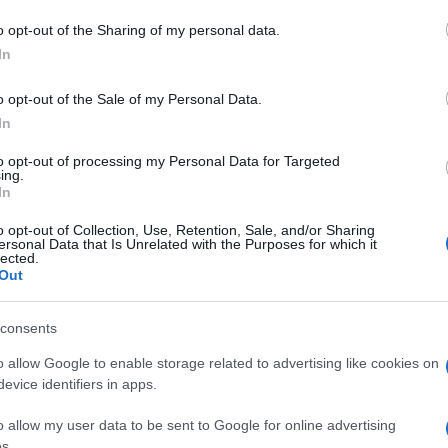
istema di comunicazione con pannelli a
o all’interno del Contratto Istituzionale di
o opt-out of the Sharing of my personal data.
In
rogetto tecnologico di più
ampio respiro che
ima smart road della Sardegna.
o opt-out of the Sale of my Personal Data.
In
azionali?
to opt-out of processing my Personal Data for Targeted
ing.
In
 mese
cliccando
qui
o opt-out of Collection, Use, Retention, Sale, and/or Sharing
ersonal Data that Is Unrelated with the Purposes for which it
lected.
Out
do nella sezione
Login
dal menù del sito o
consents
o allow Google to enable storage related to advertising like cookies on
evice identifiers in apps.
lbia
o allow my user data to be sent to Google for online advertising
s.