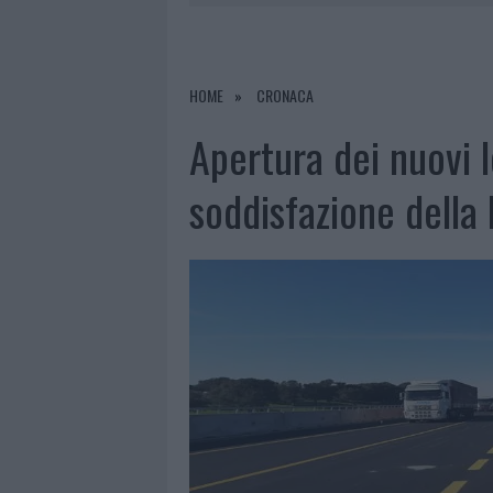
6 AGOSTO 2026
|
METEO OLBIA 7 AGOSTO, SOLE 
6 AGOSTO 2026
|
INCENDI, A SAN PASQUALE ARRIV
6 AGOSTO 2026
|
ANDREA MURA CONQUISTA PALAU
HOME
CRONACA
6 AGOSTO 2026
|
CALANGIANUS, ALLARME SUL CENT
Apertura dei nuovi lo
soddisfazione della