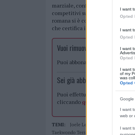
marziale, confermando l’efficacia d
I want t
competitivi su scala nazionale. Pe
Opted 
romana si è conclusa con il rientr
che certifica il percorso sportivo 
I want t
Opted 
Vuoi rimuovere le pubblicità n
I want 
Advertis
Opted 
Puoi abbonarti a
soli € 1,10 al
I want t
of my P
Sei già abbonato?
was col
Opted 
Puoi effettuare l'accesso andan
Google 
cliccando
qui
I want t
web or d
TEMI:
Joele Ledda
Marco Varrucciu
I want t
Taekwondo Terranova
purpose