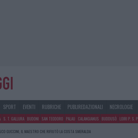
SPORT
EVENTI
RUBRICHE
PUBLIREDAZIONALI
NECROLOGIE
A
S. T. GALLURA
BUDONI
SAN TEODORO
PALAU
CALANGIANUS
BUDDUSÒ
LOIRI P. S. 
 RIFIUTI A PALAU, UNA SVOLTA PER GLI UTENTI