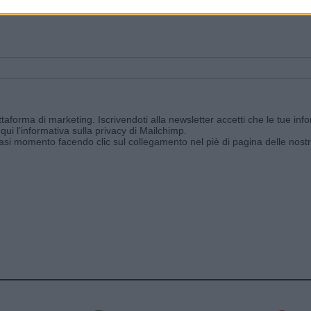
ggi e ricevi le nostre email periodiche contenenti le ultime notizie pubbli
aforma di marketing. Iscrivendoti alla newsletter accetti che le tue info
qui l'informativa sulla privacy di Mailchimp
.
siasi momento facendo clic sul collegamento nel piè di pagina delle nostr