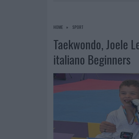
6 AGOSTO 2026
|
STRADA SASSARI-OLBIA, INCIDEN
6 AGOSTO 2026
|
EVENTI IN GALLURA, DA JOVANO
6 AGOSTO 2026
|
LETTINI E ARREDI ABUSIVI SULLA
HOME
SPORT
6 AGOSTO 2026
|
È MORTO FRANCESCO GUCCINI, I
Taekwondo, Joele Led
italiano Beginners