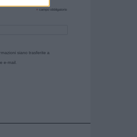
cate sul sito web!
*
campo obbligatorio
rmazioni siano trasferite a
e e-mail.