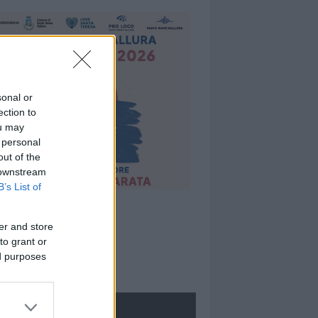
sonal or
ection to
ou may
 personal
out of the
 downstream
B’s List of
er and store
to grant or
ed purposes
ROLOGIE