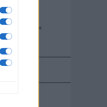
I nostri cari
Giovannimaria Cabras