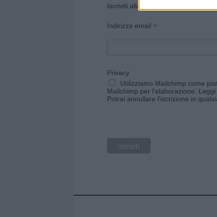
Iscriviti alla newsletter di Gallura O
*
Indirizzo email
Privacy
Utilizziamo Mailchimp come piatt
Mailchimp per l'elaborazione.
Leggi 
Potrai annullare l'iscrizione in qual