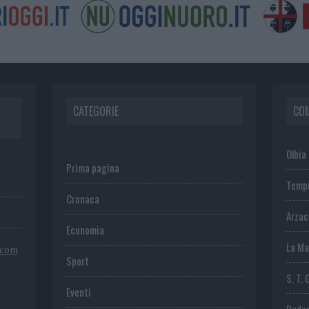
CATEGORIE
CO
Olbia
Prima pagina
Temp
Cronaca
Arza
Economia
La Ma
.com
Sport
S. T. 
Eventi