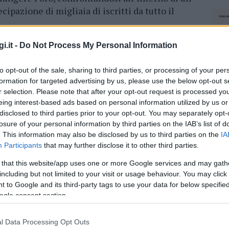
cipazione di migliaia di iscritti da tutto il
’appuntamento centrale
per i vivai federali,
i.it -
Do Not Process My Personal Information
ne tecnica alla gestione emotiva richiesta dal
to opt-out of the sale, sharing to third parties, or processing of your per
 le
testimonianze del pubblico
e degli
formation for targeted advertising by us, please use the below opt-out s
ll’atleta olbiese è stata caratterizzata da
r selection. Please note that after your opt-out request is processed y
o in ogni fase del tabellone, elementi che
eing interest-based ads based on personal information utilized by us or
esi di preparazione atletica svolti in
disclosed to third parties prior to your opt-out. You may separately opt-
losure of your personal information by third parties on the IAB’s list of
. This information may also be disclosed by us to third parties on the
IA
Terranova Olbia conquista l’argento ai
Participants
that may further disclose it to other third parties.
 that this website/app uses one or more Google services and may gath
including but not limited to your visit or usage behaviour. You may click 
 to Google and its third-party tags to use your data for below specifi
ella società di appartenenza, a partire dagli
ogle consent section.
berto Carrus
, estendendosi alla squadra e ai
iato come l’affermazione sia il prodotto della
l Data Processing Opt Outs
 disciplina e sui principi formativi dell’arte
NEC