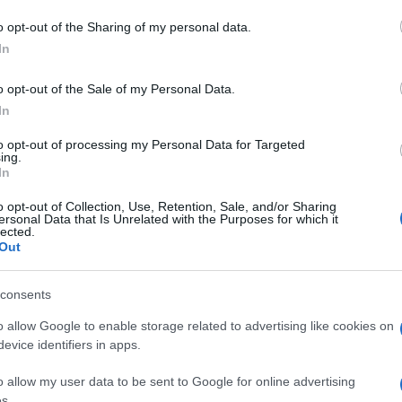
el lavoro sul territorio nella crescita di profili
o opt-out of the Sharing of my personal data.
r il
giovane taekwondoka
, la trasferta
In
o nell’isola e il conseguimento di un traguardo
intrapreso.
o opt-out of the Sale of my Personal Data.
In
azionali?
to opt-out of processing my Personal Data for Targeted
ing.
In
 mese
cliccando
qui
o opt-out of Collection, Use, Retention, Sale, and/or Sharing
ersonal Data that Is Unrelated with the Purposes for which it
lected.
Out
do nella sezione
Login
dal menù del sito o
consents
o allow Google to enable storage related to advertising like cookies on
evice identifiers in apps.
Notizie Olbia
Roberto Carrus
o allow my user data to be sent to Google for online advertising
s.