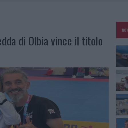
TE ALL’ALBA: FERITO IL CONDUCENTE
TTI ALLA ZUPPA GALLURESE: GLI APPUNTAMENTI DA NON PERDERE
 SPIAGGIA LIBERA, SEQUESTRI A OLBIA E ARZACHENA
NOT
L MAESTRO CHE RIFIUTÒ LA COSTA SMERALDA
da di Olbia vince il titolo