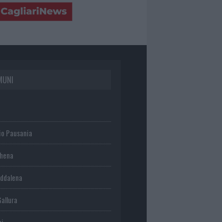
MUNI
io Pausania
chena
ddalena
Gallura