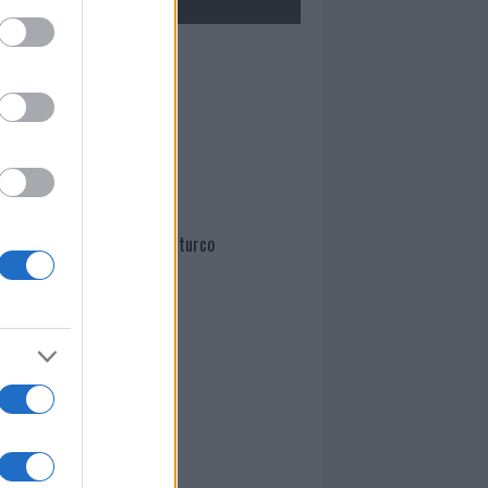
Mario Malu
Paolo Pinna
Martina Agostina Diturco
I nostri cari
I nostri cari