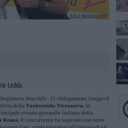
ele Ledda.
ia Beginners Maschile -23 chilogrammi Gruppo B
atleta della
Taekwondo Terranova
, in
rincipale evento giovanile italiano della
 a Roma
, il concorrente ha superato una serie
giungere l’oro, confrontandosi all’interno di un