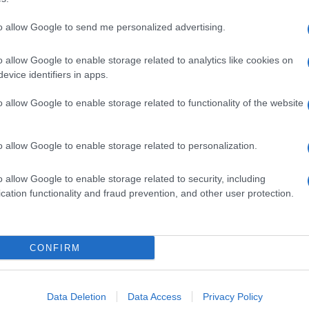
to allow Google to send me personalized advertising.
o allow Google to enable storage related to analytics like cookies on
evice identifiers in apps.
dente
Prossimo articolo
o allow Google to enable storage related to functionality of the website
o allow Google to enable storage related to personalization.
o allow Google to enable storage related to security, including
cation functionality and fraud prevention, and other user protection.
Invia un Comunicato Stampa
|
Pubblicità
|
Segnala
CONFIRM
iornato?
Data Deletion
Data Access
Privacy Policy