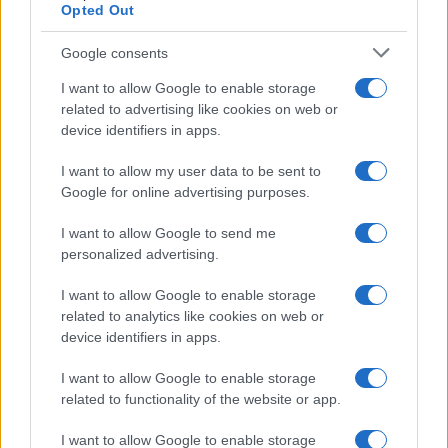
Opted Out
Condividi l'articolo
Google consents
F
T
Pi
W
S
I want to allow Google to enable storage
related to advertising like cookies on web or
a
w
n
h
h
device identifiers in apps.
ce
it
te
at
a
Articolo precedente
I want to allow my user data to be sent to
b
te
re
s
re
Prossimo articolo
Google for online advertising purposes.
o
r
st
A
I want to allow Google to send me
o
p
personalized advertising.
NOTIZIE RECENTI
k
p
I want to allow Google to enable storage
related to analytics like cookies on web or
A fuoco un deposito con bombole, intervento dei
device identifiers in apps.
vigili del fuoco a Rudalza
I want to allow Google to enable storage
related to functionality of the website or app.
Ristorante distrutto dalle fiamme a La
Maddalena, incendio a Monti d’à rena
I want to allow Google to enable storage