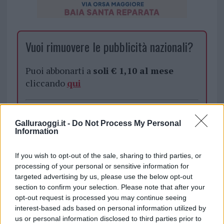
Vuoi rimuovere le pubblicità nazionali?
Puoi abbonarti a
soli € 1,10 al mese
cliccando
qui
Sei già abbonato?
Galluraoggi.it -
Do Not Process My Personal
Information
Puoi effettuare l'accesso andando nella
sezione
Login
dal menù del sito o
If you wish to opt-out of the sale, sharing to third parties, or
cliccando
qui
processing of your personal or sensitive information for
targeted advertising by us, please use the below opt-out
section to confirm your selection. Please note that after your
opt-out request is processed you may continue seeing
TEMI:
Alessandro Careddu
interest-based ads based on personal information utilized by
Centro Diurno Arzachena
Notizie Arzachena
us or personal information disclosed to third parties prior to