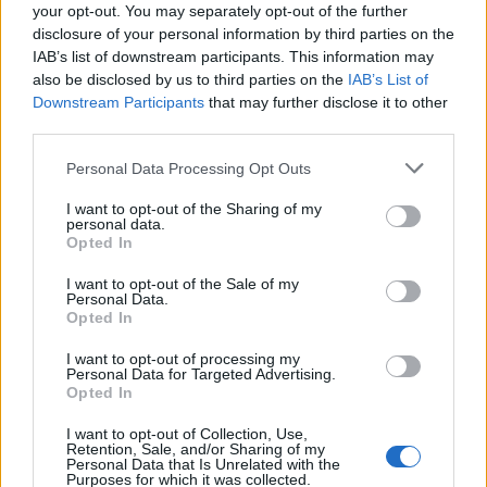
your opt-out. You may separately opt-out of the further
Notizie in tempo reale?
disclosure of your personal information by third parties on the
Entra nel canale telegram di
IAB’s list of downstream participants. This information may
GalluraOggi.it
also be disclosed by us to third parties on the
IAB’s List of
Downstream Participants
that may further disclose it to other
third parties.
Please note that this website/app uses one or more Google
Personal Data Processing Opt Outs
Inviaci le tue segnalazioni,
services and may gather and store information including but
not limited to your visit or usage behaviour. You may click to
I want to opt-out of the Sharing of my
i tuoi video e le tue foto
personal data.
grant or deny consent to Google and its third-party tags to
Su WhatsApp al numero +39
Opted In
use your data for below specified purposes in below Google
345 356 7512
consent section.
I want to opt-out of the Sale of my
Personal Data.
Opted In
I want to opt-out of processing my
Personal Data for Targeted Advertising.
Ricevi le nostre ultime news
Opted In
I want to opt-out of Collection, Use,
Retention, Sale, and/or Sharing of my
da
Google News
Personal Data that Is Unrelated with the
Purposes for which it was collected.