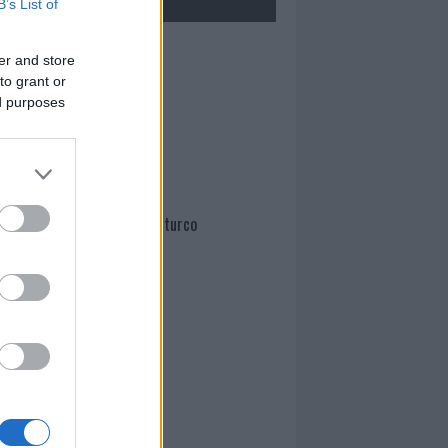
B’s List of
Mario Malu
er and store
to grant or
ed purposes
Paolo Pinna
Martina Agostina Diturco
I nostri cari
I nostri cari