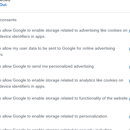
do nella sezione
Login
dal menù del sito o
Out
consents
o allow Google to enable storage related to advertising like cookies on
omunale Olbia
Ivana Russu
Notizie Gallura
evice identifiers in apps.
 Notizie
o allow my user data to be sent to Google for online advertising
lazioni, i tuoi video e le tue foto
s.
ro +39 345 356 7512
to allow Google to send me personalized advertising.
o allow Google to enable storage related to analytics like cookies on
evice identifiers in apps.
eale?
gram di GalluraOggi.it
o allow Google to enable storage related to functionality of the website
o allow Google to enable storage related to personalization.
o allow Google to enable storage related to security, including