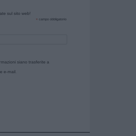
cate sul sito web!
*
campo obbligatorio
rmazioni siano trasferite a
e e-mail.