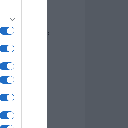
I nostri cari
Giovannimaria Cabras