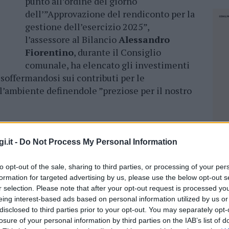
punto all’ordine del giorno
dell’”Approvazione del rendiconto per la
gestione dell’esercizio 2025”,
l’assessore al Bilancio
Alessandro
Fiorentino
, durante il Consiglio
comunale, ha elencato gli investimenti
 soffermandosi sui contributi per le
 l’ambiente definendole ”preziose per il nostro
lio ricorda l’ex assessore scomparso Paolo
i.it -
Do Not Process My Personal Information
oranza,
Ivana Russu
, è intervenuta in aula a
to opt-out of the sale, sharing to third parties, or processing of your per
one dell’assessore Fiorentino ”
si distacca
formation for targeted advertising by us, please use the below opt-out s
rendiconto ci dà rispetto all’anno trascorso
”. La
r selection. Please note that after your opt-out request is processed y
he: “
lei ha parlato di sostegno alle associazioni
eing interest-based ads based on personal information utilized by us or
disclosed to third parties prior to your opt-out. You may separately opt-
sport. Sostegno che proprio attraverso allo
losure of your personal information by third parties on the IAB’s list of
NEC
 dovrebbe essere forte. Noi invece abbiamo