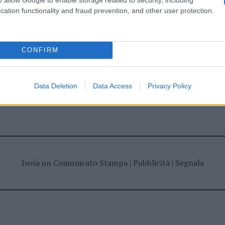
ime news da
Google News
cation functionality and fraud prevention, and other user protection.
CONFIRM
Data Deletion
Data Access
Privacy Policy
dente
Prossimo articolo
Invia un Comunicato Stampa
|
Pubblicità
|
Segnala