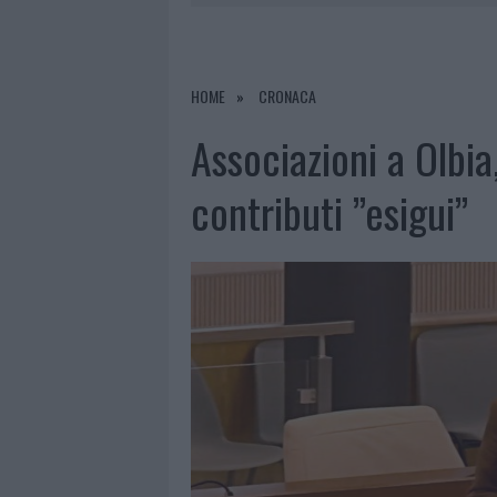
8 AGOSTO 2026
|
RISTORANTE DISTRUTTO DALLE F
7 AGOSTO 2026
|
LE PREVISIONI METEO PER IL WEE
7 AGOSTO 2026
|
MICHELLE HUNZIKER IN GALLURA,
HOME
CRONACA
8 AGOSTO 2026
|
INCENDIO NELLA NOTTE A OLBIA,
Associazioni a Olbia
contributi ”esigui”