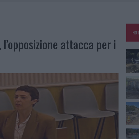
IAMME A LA MADDALENA, INCENDIO A MONTI D’À RENA
KEND A OLBIA E IN GALLURA
 BELLA ANCHE DAL VIVO: UN AMICO VIP SVELA COME FA
NOT
 A FUOCO DUE FURGONI
, l’opposizione attacca per i