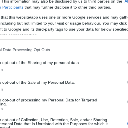
. This information may also be disclosed by us to third parties on the
IA
da 50.000 e 40.000 euro a fronte di Comuni grandi
Participants
that may further disclose it to other third parties.
rse per dare risposta alle associazioni non si
 that this website/app uses one or more Google services and may gath
00.000 euro
e milioni di euro.
Queste sono
including but not limited to your visit or usage behaviour. You may click 
u, che ha messo in evidenza come si spenda
 to Google and its third-party tags to use your data for below specifi
per sostenere il sociale, che richiede più
ogle consent section.
 il disagio giovanile
nella città di Olbia. Per
onsigliera di opposizione ha messo in evidenza
l Data Processing Opt Outs
 negli ultimi anni.
o opt-out of the Sharing of my personal data.
In
o opt-out of the Sale of my Personal Data.
azionali?
In
to opt-out of processing my Personal Data for Targeted
 mese
cliccando
qui
ing.
In
o opt-out of Collection, Use, Retention, Sale, and/or Sharing
ersonal Data that Is Unrelated with the Purposes for which it
lected.