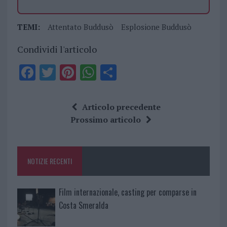
TEMI:
Attentato Buddusò
Esplosione Buddusò
Condividi l'articolo
F
T
Pi
W
S
a
w
n
h
h
ce
it
te
at
a
Articolo precedente
b
te
re
s
re
Prossimo articolo
o
r
st
A
o
p
NOTIZIE RECENTI
k
p
Film internazionale, casting per comparse in
Costa Smeralda