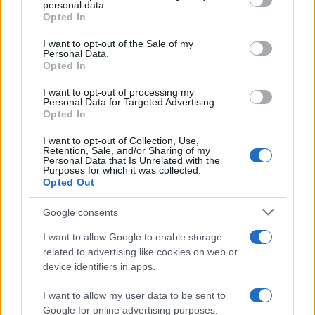
personal data.
grant or deny consent to Google and its third-party tags to
Opted In
use your data for below specified purposes in below Google
Martina Agostina Diturco
consent section.
I want to opt-out of the Sale of my
Personal Data.
Opted In
I want to opt-out of processing my
I nostri cari
Personal Data for Targeted Advertising.
Opted In
I want to opt-out of Collection, Use,
Retention, Sale, and/or Sharing of my
I nostri cari
Personal Data that Is Unrelated with the
Purposes for which it was collected.
Opted Out
Google consents
I nostri cari
I want to allow Google to enable storage
related to advertising like cookies on web or
device identifiers in apps.
Giovannimaria Cabras
I want to allow my user data to be sent to
Google for online advertising purposes.