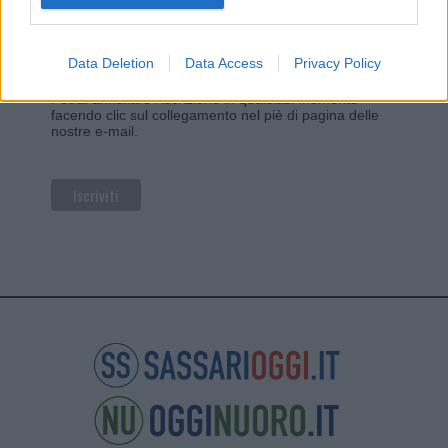
Utilizziamo Mailchimp come piattaforma di
marketing. Iscrivendoti alla newsletter accetti che le
tue informazioni siano trasferite a Mailchimp per
Data Deletion
Data Access
Privacy Policy
l'elaborazione.
Leggi qui l'informativa sulla privacy
di Mailchimp
.
Potrai annullare l'iscrizione in qualsiasi momento
facendo clic sul collegamento nel piè di pagina delle
nostre e-mail.