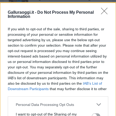
minori, Albieri: “Episodi gravissimi”
Galluraoggi.it -
Do Not Process My Personal
Information
If you wish to opt-out of the sale, sharing to third parties, or
processing of your personal or sensitive information for
targeted advertising by us, please use the below opt-out
section to confirm your selection. Please note that after your
opt-out request is processed you may continue seeing
interest-based ads based on personal information utilized by
us or personal information disclosed to third parties prior to
your opt-out. You may separately opt-out of the further
NECROLOGIE
disclosure of your personal information by third parties on the
IAB’s list of downstream participants. This information may
also be disclosed by us to third parties on the
IAB’s List of
Mario Malu
Downstream Participants
that may further disclose it to other
third parties.
Please note that this website/app uses one or more Google
Personal Data Processing Opt Outs
Paolo Pinna
services and may gather and store information including but
not limited to your visit or usage behaviour. You may click to
I want to opt-out of the Sharing of my