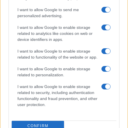
I want to allow Google to send me
personalized advertising.
I want to allow Google to enable storage
related to analytics like cookies on web or
Invia un Comunicato Stampa
|
Pubblicità
|
Segnala
device identifiers in apps.
I want to allow Google to enable storage
related to functionality of the website or app.
I want to allow Google to enable storage
Vuoi rimanere sempre aggiornato?
related to personalization.
Iscriviti alla newsletter di Gallura Oggi e ricevi le nostre
I want to allow Google to enable storage
email periodiche contenenti le ultime notizie pubblicate
related to security, including authentication
sul sito web!
functionality and fraud prevention, and other
*
campo obbligatorio
*
Indirizzo email
user protection.
CONFIRM
Privacy