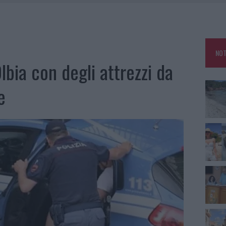
HE IL CENTRO ACCOGLIENZA MINORI CHIUDE
RO SPACCIO E DEGRADO: ESPLODE LA PROTESTA
SCEGLIERE LA SOLUZIONE IDEALE PER LA CASA E L’UFFICIO
NOT
KEND A OLBIA E IN GALLURA
Olbia con degli attrezzi da
e