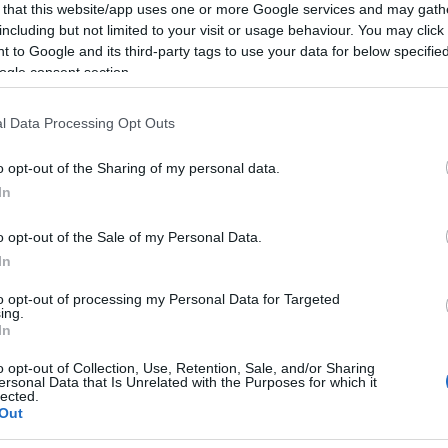
 that this website/app uses one or more Google services and may gath
 alterate o di grimaldelli.
including but not limited to your visit or usage behaviour. You may click 
 to Google and its third-party tags to use your data for below specifi
ogle consent section.
azionali?
l Data Processing Opt Outs
o opt-out of the Sharing of my personal data.
 mese
cliccando
qui
In
o opt-out of the Sale of my Personal Data.
In
do nella sezione
Login
dal menù del sito o
to opt-out of processing my Personal Data for Targeted
ing.
In
o opt-out of Collection, Use, Retention, Sale, and/or Sharing
ersonal Data that Is Unrelated with the Purposes for which it
a
Furti Olbia
Olbia Mare
Polizia Olbia
lected.
Out
eale?