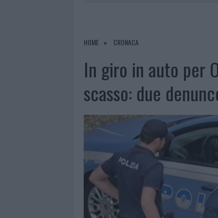
7 AGOSTO 2026
|
CALANGIANUS, DOPO LE POLEMIC
7 AGOSTO 2026
|
OLBIA, DIVIETO DI SOSTA CONT
7 AGOSTO 2026
|
PAUSA CAFFÈ IMPECCABILE: COME 
HOME
CRONACA
7 AGOSTO 2026
|
LE PREVISIONI METEO PER IL WEE
In giro in auto per 
scasso: due denunc