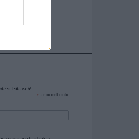
cate sul sito web!
*
campo obbligatorio
rmazioni siano trasferite a