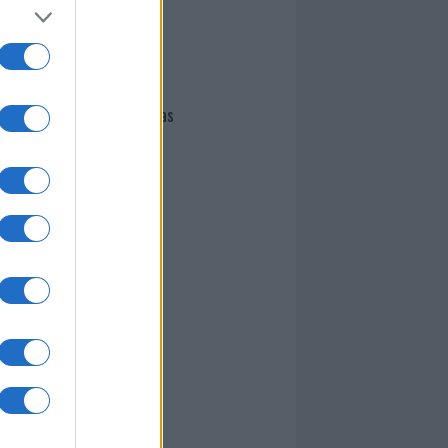
I nostri cari
Giovannimaria Cabras