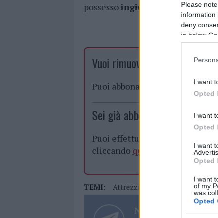
Please note
possesso
ingiustificato di chiavi
information 
deny consent
in below Go
Vuoi rimuovere le pubblicità n
Persona
I want t
Puoi abbonarti a
soli € 1,10 al
Opted 
Sei già abbonato?
I want t
Opted 
Puoi effettuare l'accesso andan
I want 
cliccando
qui
Advertis
Opted 
I want t
of my P
TEMI:
Attrezzi Scasso
Denunce Olbi
was col
Opted 
Notizie in tempo r