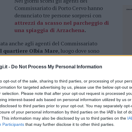
Nei giorni scorsi gli agenti del
Commissariato di Porto Cervo hanno
denunciato tre persone sorpresi con
attrezzi da scasso nel parcheggio di
una spiaggia di Arzachena
.
tata anche agli agenti del Commissariato
l quartiere Olbia Mare
, luogo dove sono
ristici.
i.it -
Do Not Process My Personal Information
autovettura di grossa cilindrata con a bordo due
ava transitando a bassa velocità.
Dal
to opt-out of the sale, sharing to third parties, or processing of your per
e passeggero, entrambi di nazionalità rumena,
formation for targeted advertising by us, please use the below opt-out s
 specifici
per reati contro il patrimonio.
r selection. Please note that after your opt-out request is processed y
eing interest-based ads based on personal information utilized by us or
 ha permesso di rinvenire anche in questo caso
disclosed to third parties prior to your opt-out. You may separately opt-
losure of your personal information by third parties on the IAB’s list of
so, piedi di porco, cacciaviti, mole a
. This information may also be disclosed by us to third parties on the
IA
imballato, presumibilmente appena acquistato
Participants
that may further disclose it to other third parties.
 due soggetti sono stati denunciati per
NEC