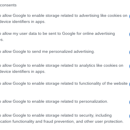
gram di GalluraOggi.it
consents
o allow Google to enable storage related to advertising like cookies on
evice identifiers in apps.
lazioni, i tuoi video e le tue foto
o allow my user data to be sent to Google for online advertising
ro +39 345 356 7512
s.
to allow Google to send me personalized advertising.
o allow Google to enable storage related to analytics like cookies on
ime news da
Google News
evice identifiers in apps.
o allow Google to enable storage related to functionality of the website
o allow Google to enable storage related to personalization.
o allow Google to enable storage related to security, including
cation functionality and fraud prevention, and other user protection.
dente
Prossimo articolo