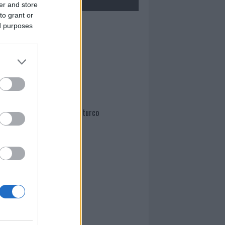
er and store
to grant or
Mario Malu
ed purposes
Paolo Pinna
Martina Agostina Diturco
I nostri cari
I nostri cari