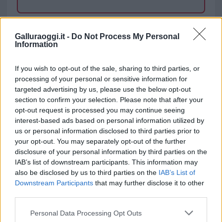
TEMI:
Gioele Putzu
Notizie Olbia
Galluraoggi.it -
Do Not Process My Personal
Premio Logudoro
Information
Inviaci le tue segnalazioni,
If you wish to opt-out of the sale, sharing to third parties, or
i tuoi video e le tue foto
processing of your personal or sensitive information for
Su WhatsApp al numero +39
targeted advertising by us, please use the below opt-out
345 356 7512
section to confirm your selection. Please note that after your
opt-out request is processed you may continue seeing
interest-based ads based on personal information utilized by
us or personal information disclosed to third parties prior to
your opt-out. You may separately opt-out of the further
Notizie in tempo reale?
disclosure of your personal information by third parties on the
Entra nel canale telegram di
IAB’s list of downstream participants. This information may
GalluraOggi.it
also be disclosed by us to third parties on the
IAB’s List of
Downstream Participants
that may further disclose it to other
third parties.
Please note that this website/app uses one or more Google
Personal Data Processing Opt Outs
services and may gather and store information including but