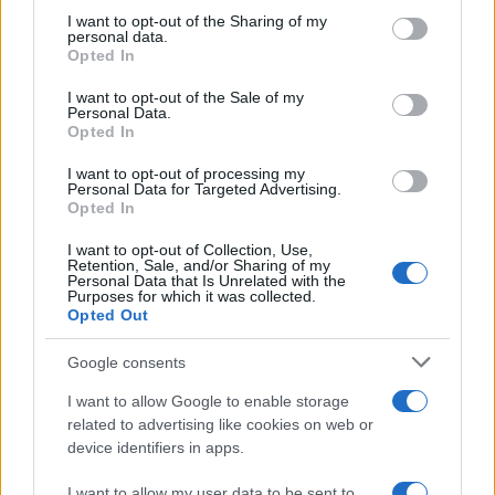
Ricevi le nostre ultime news
not limited to your visit or usage behaviour. You may click to
I want to opt-out of the Sharing of my
personal data.
grant or deny consent to Google and its third-party tags to
Opted In
use your data for below specified purposes in below Google
da
Google News
consent section.
I want to opt-out of the Sale of my
Personal Data.
Opted In
Condividi l'articolo
I want to opt-out of processing my
Personal Data for Targeted Advertising.
F
T
Pi
W
S
Opted In
a
w
n
h
h
I want to opt-out of Collection, Use,
Retention, Sale, and/or Sharing of my
ce
it
te
at
a
Personal Data that Is Unrelated with the
Articolo precedente
Purposes for which it was collected.
b
te
re
s
re
Prossimo articolo
Opted Out
o
r
st
A
Google consents
o
p
I want to allow Google to enable storage
NOTIZIE RECENTI
k
p
related to advertising like cookies on web or
device identifiers in apps.
Le previsioni meteo per il weekend a Olbia e in
I want to allow my user data to be sent to