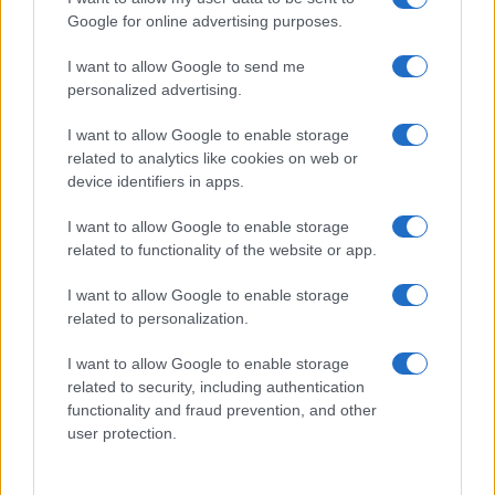
Gallura
Google for online advertising purposes.
I want to allow Google to send me
Michelle Hunziker in Gallura, bella anche dal
personalized advertising.
vivo: un amico vip svela come fa
I want to allow Google to enable storage
related to analytics like cookies on web or
Calangianus, dopo le polemiche il centro
device identifiers in apps.
accoglienza minori chiude
I want to allow Google to enable storage
related to functionality of the website or app.
Olbia, divieto di sosta contro spaccio e degrado:
esplode la protesta
I want to allow Google to enable storage
related to personalization.
Pausa caffè impeccabile: come scegliere la
I want to allow Google to enable storage
soluzione ideale per la casa e l’ufficio
related to security, including authentication
functionality and fraud prevention, and other
user protection.
Monte Pino, la fine di un lungo dolore: storia e
rinascita della strada che segnò la Gallura