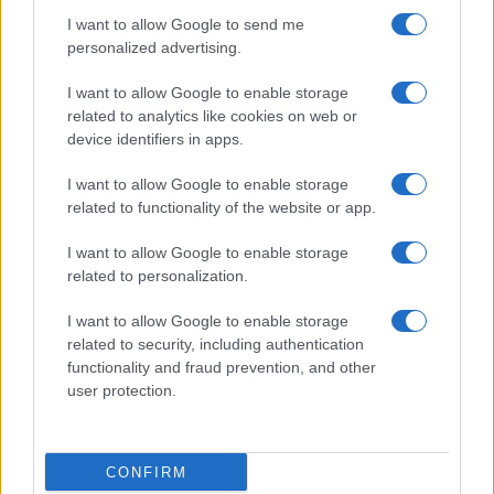
vivo: un amico vip svela come fa
I want to allow Google to send me
personalized advertising.
Calangianus, dopo le polemiche il centro
I want to allow Google to enable storage
accoglienza minori chiude
related to analytics like cookies on web or
device identifiers in apps.
Olbia, divieto di sosta contro spaccio e degrado:
I want to allow Google to enable storage
esplode la protesta
related to functionality of the website or app.
I want to allow Google to enable storage
Pausa caffè impeccabile: come scegliere la
related to personalization.
soluzione ideale per la casa e l’ufficio
I want to allow Google to enable storage
related to security, including authentication
Monte Pino, la fine di un lungo dolore: storia e
functionality and fraud prevention, and other
rinascita della strada che segnò la Gallura
user protection.
Raid nelle campagne di Berchidda, rischio per
CONFIRM
la rete elettrica