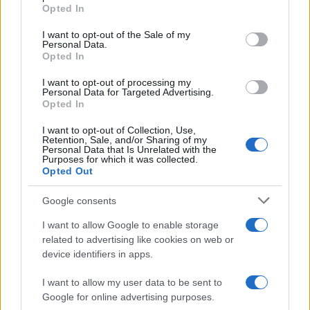
grant or deny consent to Google and its third-party tags to
Opted In
use your data for below specified purposes in below Google
consent section.
I want to opt-out of the Sale of my
Personal Data.
Condividi l'articolo
Opted In
F
T
Pi
W
S
I want to opt-out of processing my
Personal Data for Targeted Advertising.
a
w
n
h
h
Opted In
ce
it
te
at
a
Articolo precedente
I want to opt-out of Collection, Use,
b
te
re
s
re
Retention, Sale, and/or Sharing of my
Prossimo articolo
Personal Data that Is Unrelated with the
Purposes for which it was collected.
o
r
st
A
Opted Out
o
p
Google consents
NOTIZIE RECENTI
k
p
I want to allow Google to enable storage
related to advertising like cookies on web or
Le previsioni meteo per il weekend a Olbia e in
device identifiers in apps.
Gallura
I want to allow my user data to be sent to
Google for online advertising purposes.
Michelle Hunziker in Gallura, bella anche dal