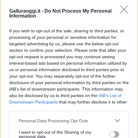
Coronavirus Sardegna
Coronavirus Sassari
Galluraoggi.it -
Do Not Process My Personal
Inviaci le tue segnalazioni,
Information
i tuoi video e le tue foto
Su WhatsApp al numero +39
If you wish to opt-out of the sale, sharing to third parties, or
processing of your personal or sensitive information for
345 356 7512
targeted advertising by us, please use the below opt-out
section to confirm your selection. Please note that after your
opt-out request is processed you may continue seeing
interest-based ads based on personal information utilized by
Notizie in tempo reale?
us or personal information disclosed to third parties prior to
Entra nel canale telegram di
your opt-out. You may separately opt-out of the further
disclosure of your personal information by third parties on the
GalluraOggi.it
IAB’s list of downstream participants. This information may
also be disclosed by us to third parties on the
IAB’s List of
Downstream Participants
that may further disclose it to other
third parties.
Ricevi le nostre ultime news
Please note that this website/app uses one or more Google
Personal Data Processing Opt Outs
services and may gather and store information including but
not limited to your visit or usage behaviour. You may click to
I want to opt-out of the Sharing of my
da
Google News
personal data.