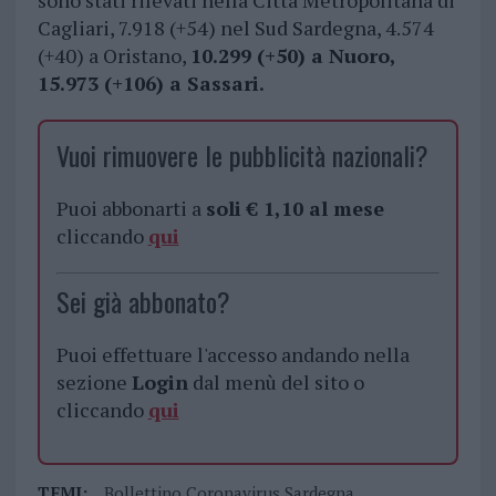
sono stati rilevati nella Città Metropolitana di
Cagliari, 7.918 (+54) nel Sud Sardegna, 4.574
(+40) a Oristano,
10.299 (+50) a Nuoro,
15.973 (+106) a Sassari.
Vuoi rimuovere le pubblicità nazionali?
Puoi abbonarti a
soli € 1,10 al mese
cliccando
qui
Sei già abbonato?
Puoi effettuare l'accesso andando nella
sezione
Login
dal menù del sito o
cliccando
qui
TEMI:
Bollettino Coronavirus Sardegna