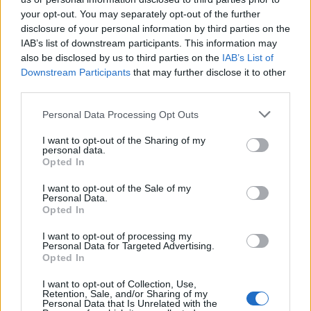
pe…
your opt-out. You may separately opt-out of the further
disclosure of your personal information by third parties on the
IAB’s list of downstream participants. This information may
also be disclosed by us to third parties on the
IAB’s List of
Downstream Participants
that may further disclose it to other
third parties.
Please note that this website/app uses one or more Google
Personal Data Processing Opt Outs
services and may gather and store information including but
not limited to your visit or usage behaviour. You may click to
I want to opt-out of the Sharing of my
personal data.
grant or deny consent to Google and its third-party tags to
Opted In
NECROLOGIE
use your data for below specified purposes in below Google
consent section.
I want to opt-out of the Sale of my
Personal Data.
Mario Malu
Opted In
I want to opt-out of processing my
Personal Data for Targeted Advertising.
Opted In
Paolo Pinna
I want to opt-out of Collection, Use,
Retention, Sale, and/or Sharing of my
Personal Data that Is Unrelated with the