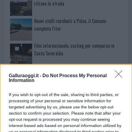
ritrova la strada
Nuovi stalli residenti a Palau, il Comune
completa l’iter
Film internazionale, casting per comparse in
Costa Smeralda
Porto Rotondo ospita la grande sfida della vela
Galluraoggi.it -
Do Not Process My Personal
nell’estate 2026
Information
Controlli all’aeroporto di Olbia, sequestrati
If you wish to opt-out of the sale, sharing to third parties, or
processing of your personal or sensitive information for
caviale e sabbia rubata
targeted advertising by us, please use the below opt-out
section to confirm your selection. Please note that after your
opt-out request is processed you may continue seeing
Migliori cliniche di estetica medicale avanzata
interest-based ads based on personal information utilized by
in Europa: classifica dei 5 centri di riferimento
us or personal information disclosed to third parties prior to