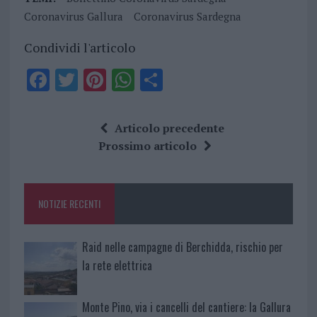
Coronavirus Gallura
Coronavirus Sardegna
Condividi l'articolo
F
T
Pi
W
S
a
w
n
h
h
ce
it
te
at
a
Articolo precedente
b
te
re
s
re
Prossimo articolo
o
r
st
A
o
p
NOTIZIE RECENTI
k
p
Raid nelle campagne di Berchidda, rischio per
la rete elettrica
Monte Pino, via i cancelli del cantiere: la Gallura