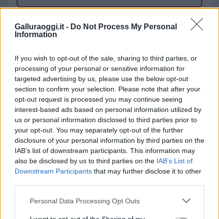
TEMI:
Coronavirus Olbia
Galluraoggi.it -
Do Not Process My Personal
Information
Notizie in tempo reale?
Entra nel canale telegram di
If you wish to opt-out of the sale, sharing to third parties, or
GalluraOggi.it
processing of your personal or sensitive information for
targeted advertising by us, please use the below opt-out
section to confirm your selection. Please note that after your
opt-out request is processed you may continue seeing
interest-based ads based on personal information utilized by
Inviaci le tue segnalazioni,
us or personal information disclosed to third parties prior to
i tuoi video e le tue foto
your opt-out. You may separately opt-out of the further
Su WhatsApp al numero +39
disclosure of your personal information by third parties on the
IAB’s list of downstream participants. This information may
345 356 7512
also be disclosed by us to third parties on the
IAB’s List of
Downstream Participants
that may further disclose it to other
third parties.
Please note that this website/app uses one or more Google
Personal Data Processing Opt Outs
Ricevi le nostre ultime news
services and may gather and store information including but