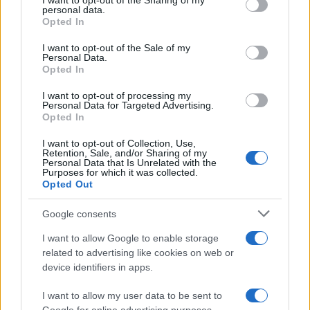
not limited to your visit or usage behaviour. You may click to
I want to opt-out of the Sharing of my
personal data.
grant or deny consent to Google and its third-party tags to
Opted In
da
Google News
use your data for below specified purposes in below Google
consent section.
I want to opt-out of the Sale of my
Personal Data.
Opted In
Condividi l'articolo
I want to opt-out of processing my
F
T
Pi
W
S
Personal Data for Targeted Advertising.
Opted In
a
w
n
h
h
I want to opt-out of Collection, Use,
ce
it
te
at
a
Retention, Sale, and/or Sharing of my
Articolo precedente
Personal Data that Is Unrelated with the
b
te
re
s
re
Prossimo articolo
Purposes for which it was collected.
Opted Out
o
r
st
A
o
p
Google consents
NOTIZIE RECENTI
k
p
I want to allow Google to enable storage
related to advertising like cookies on web or
device identifiers in apps.
Sangue, musica e solidarietà con Avis Olbia al
Delta Center
I want to allow my user data to be sent to