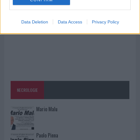
A fuoco un deposito con bombole, intervento dei
vigili del fuoco a Rudalza
Data Deletion
Data Access
Privacy Policy
NECROLOGIE
Mario Malu
Paolo Pinna