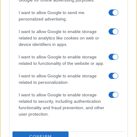
Google for online advertising purposes.
Meteo Olbia 9 agosto, temperature in calo
I want to allow Google to send me
personalized advertising.
I want to allow Google to enable storage
Salmo finisce in ospedale a Catania, ma il tour
related to analytics like cookies on web or
va avanti: “Sicilia, ci sono”
device identifiers in apps.
I want to allow Google to enable storage
Jovanotti, Gabry Ponte e Alfa: Olbia ombelico del
related to functionality of the website or app.
mondo per una notte
I want to allow Google to enable storage
related to personalization.
Giorgia Meloni a La Maddalena, la vicesindaco:
“Orgoglio e discrezione per visita privata̶…
I want to allow Google to enable storage
related to security, including authentication
functionality and fraud prevention, and other
Incendio nella notte a Olbia, a fuoco due furgoni
user protection.
CONFIRM