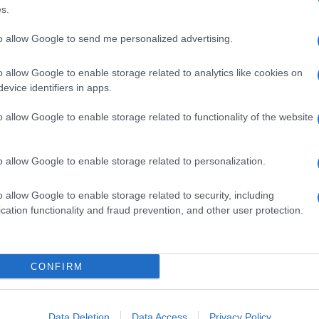
ime news da
Google News
s.
to allow Google to send me personalized advertising.
o allow Google to enable storage related to analytics like cookies on
evice identifiers in apps.
o allow Google to enable storage related to functionality of the website
dente
Prossimo articolo
o allow Google to enable storage related to personalization.
o allow Google to enable storage related to security, including
cation functionality and fraud prevention, and other user protection.
Invia un Comunicato Stampa
|
Pubblicità
|
Segnala
CONFIRM
Data Deletion
Data Access
Privacy Policy