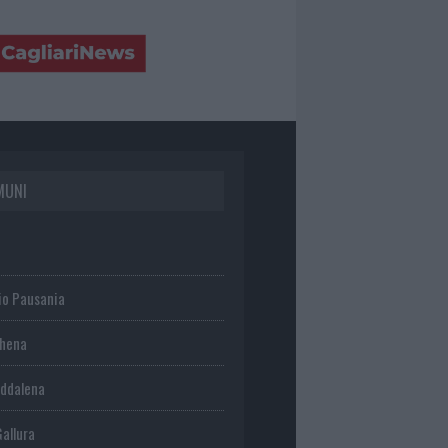
MUNI
io Pausania
chena
ddalena
Gallura