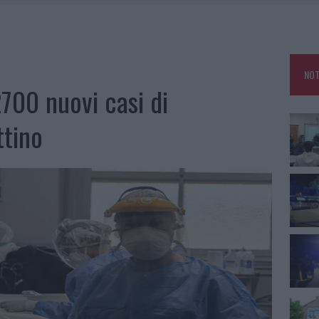
NCIALE AD ARZACHENA, UN FERITO
CON AVIS OLBIA AL DELTA CENTER
ATURE IN CALO
NOT
VINCIA GALLURA PER NUOVE AULE NELLE SCUOLE DI OLBIA
2700 nuovi casi di
ttino