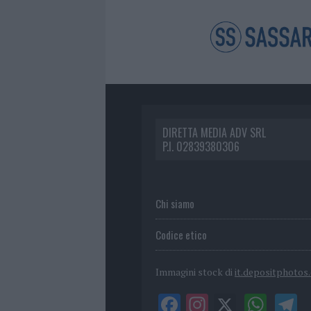
DIRETTA MEDIA ADV SRL
P.I. 02839380306
Chi siamo
Codice etico
Immagini stock di
it.depositphotos