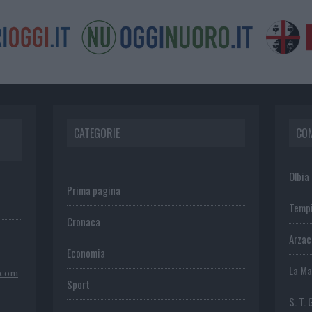
CATEGORIE
CO
Olbia
Prima pagina
Temp
Cronaca
Arza
Economia
La Ma
.com
Sport
S. T. 