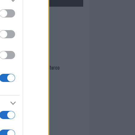
Mario Malu
Paolo Pinna
Martina Agostina Diturco
I nostri cari
I nostri cari