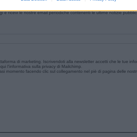
iornato?
ggi e ricevi le nostre email periodiche contenenti le ultime notizie pubbli
aforma di marketing. Iscrivendoti alla newsletter accetti che le tue info
qui l'informativa sulla privacy di Mailchimp
.
siasi momento facendo clic sul collegamento nel piè di pagina delle nostr