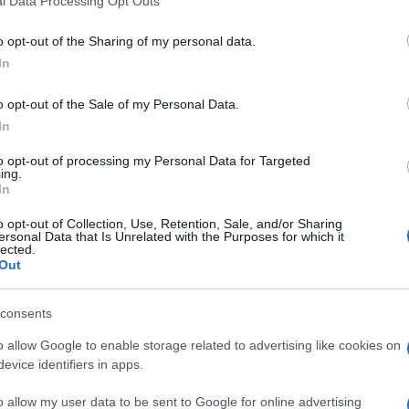
l Data Processing Opt Outs
do nella sezione
Login
dal menù del sito o
o opt-out of the Sharing of my personal data.
In
na
Bollettino Covid Sardegna
o opt-out of the Sale of my Personal Data.
Notizie Sardegna
Regione Sardegna
In
to opt-out of processing my Personal Data for Targeted
lazioni, i tuoi video e le tue foto
ing.
In
ro +39 345 356 7512
o opt-out of Collection, Use, Retention, Sale, and/or Sharing
ersonal Data that Is Unrelated with the Purposes for which it
lected.
Out
eale?
gram di GalluraOggi.it
consents
o allow Google to enable storage related to advertising like cookies on
evice identifiers in apps.
o allow my user data to be sent to Google for online advertising