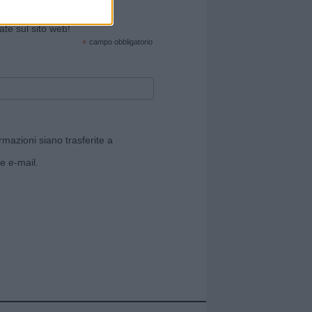
cate sul sito web!
*
campo obbligatorio
rmazioni siano trasferite a
e e-mail.