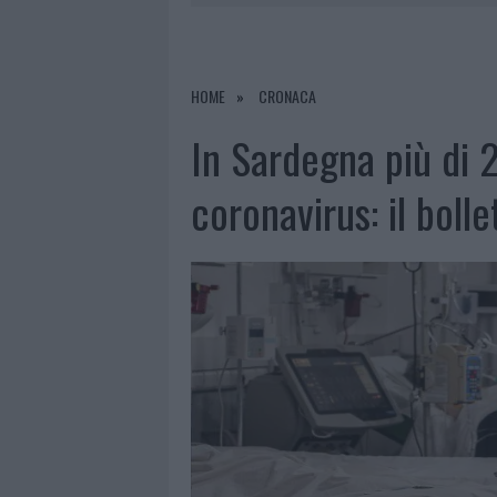
9 AGOSTO 2026
|
INCIDENTE SULLA STRADA PROVI
8 AGOSTO 2026
|
SANGUE, MUSICA E SOLIDARIETÀ 
8 AGOSTO 2026
|
METEO OLBIA 9 AGOSTO, TEMPER
HOME
CRONACA
9 AGOSTO 2026
|
TRE MILIONI DI EURO DALLA PRO
In Sardegna più di 
coronavirus: il bolle