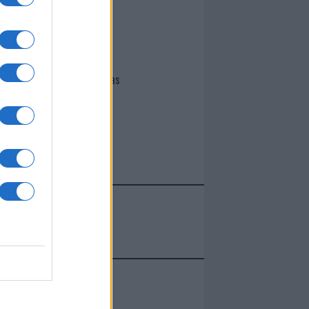
I nostri cari
Giovannimaria Cabras