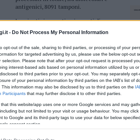
antigenici, 8091 tamponi.
I pazienti ricoverati nei reparti di
terapia intensiva
sono 10 (+3). I
i.it -
Do Not Process My Personal Information
pazienti
ricoverati
in area medica sono
iciliare
sono 25.327 (+1589).
to opt-out of the sale, sharing to third parties, or processing of your per
formation for targeted advertising by us, please use the below opt-out s
r selection. Please note that after your opt-out request is processed y
eing interest-based ads based on personal information utilized by us or
disclosed to third parties prior to your opt-out. You may separately opt-
losure of your personal information by third parties on the IAB’s list of
. This information may also be disclosed by us to third parties on the
IA
azionali?
Participants
that may further disclose it to other third parties.
 that this website/app uses one or more Google services and may gath
 mese
cliccando
qui
including but not limited to your visit or usage behaviour. You may click 
 to Google and its third-party tags to use your data for below specifi
ogle consent section.
NEC