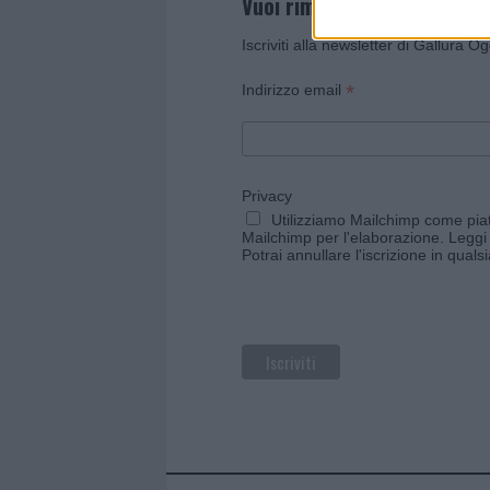
Vuoi rimanere sempre agg
Iscriviti alla newsletter di Gallura O
*
Indirizzo email
Privacy
Utilizziamo Mailchimp come piatt
Mailchimp per l'elaborazione.
Leggi 
Potrai annullare l'iscrizione in qual