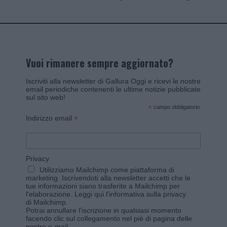
Vuoi rimanere sempre aggiornato?
Iscriviti alla newsletter di Gallura Oggi e ricevi le nostre
email periodiche contenenti le ultime notizie pubblicate
sul sito web!
*
campo obbligatorio
*
Indirizzo email
Privacy
Utilizziamo Mailchimp come piattaforma di
marketing. Iscrivendoti alla newsletter accetti che le
tue informazioni siano trasferite a Mailchimp per
l'elaborazione.
Leggi qui l'informativa sulla privacy
di Mailchimp
.
Potrai annullare l'iscrizione in qualsiasi momento
facendo clic sul collegamento nel piè di pagina delle
nostre e-mail.