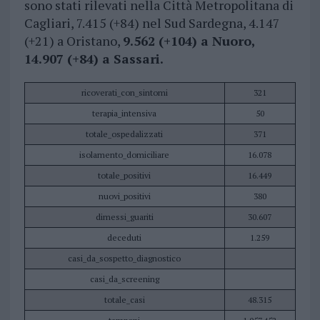
sono stati rilevati nella Città Metropolitana di
Cagliari, 7.415 (+84) nel Sud Sardegna, 4.147
(+21) a Oristano,
9.562 (+104) a Nuoro,
14.907 (+84) a Sassari.
ricoverati_con_sintomi
321
terapia_intensiva
50
totale_ospedalizzati
371
isolamento_domiciliare
16.078
totale_positivi
16.449
nuovi_positivi
380
dimessi_guariti
30.607
deceduti
1.259
casi_da_sospetto_diagnostico
casi_da_screening
totale_casi
48.315