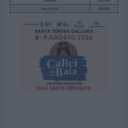
tamponi
1.057.452
casi_testati
626.980