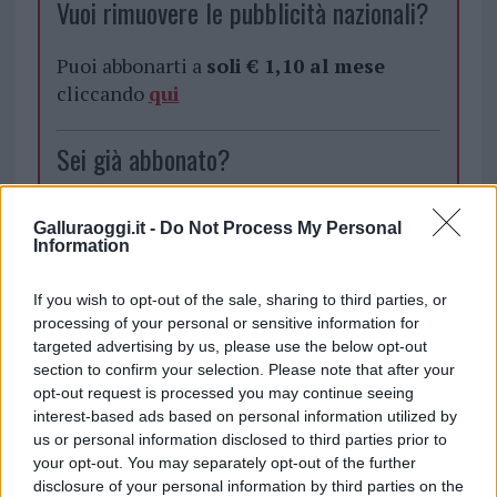
Vuoi rimuovere le pubblicità nazionali?
Puoi abbonarti a
soli € 1,10 al mese
cliccando
qui
Sei già abbonato?
Puoi effettuare l'accesso andando nella
Galluraoggi.it -
Do Not Process My Personal
sezione
Login
dal menù del sito o
Information
cliccando
qui
If you wish to opt-out of the sale, sharing to third parties, or
processing of your personal or sensitive information for
targeted advertising by us, please use the below opt-out
TEMI:
Bollettino Coronavirus Sardegna
section to confirm your selection. Please note that after your
Coronavirus Gallura
Coronavirus Sardegna
opt-out request is processed you may continue seeing
interest-based ads based on personal information utilized by
Inviaci le tue segnalazioni,
us or personal information disclosed to third parties prior to
i tuoi video e le tue foto
your opt-out. You may separately opt-out of the further
Su WhatsApp al numero +39
disclosure of your personal information by third parties on the