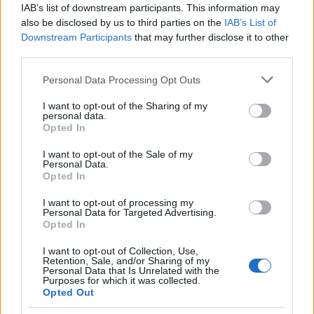
IAB’s list of downstream participants. This information may
345 356 7512
also be disclosed by us to third parties on the
IAB’s List of
Downstream Participants
that may further disclose it to other
third parties.
Please note that this website/app uses one or more Google
Notizie in tempo reale?
Personal Data Processing Opt Outs
services and may gather and store information including but
Entra nel canale telegram di
not limited to your visit or usage behaviour. You may click to
I want to opt-out of the Sharing of my
GalluraOggi.it
personal data.
grant or deny consent to Google and its third-party tags to
Opted In
use your data for below specified purposes in below Google
consent section.
I want to opt-out of the Sale of my
Personal Data.
Opted In
Ricevi le nostre ultime news
I want to opt-out of processing my
Personal Data for Targeted Advertising.
Opted In
da
Google News
I want to opt-out of Collection, Use,
Retention, Sale, and/or Sharing of my
Personal Data that Is Unrelated with the
Purposes for which it was collected.
Condividi l'articolo
Opted Out