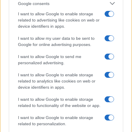
F
T
Pi
W
S
Google consents
a
w
n
h
h
I want to allow Google to enable storage
ce
it
te
at
a
related to advertising like cookies on web or
Articolo precedente
device identifiers in apps.
b
te
re
s
re
Prossimo articolo
o
r
st
A
I want to allow my user data to be sent to
Google for online advertising purposes.
o
p
NOTIZIE RECENTI
k
p
I want to allow Google to send me
personalized advertising.
Sangue, musica e solidarietà con Avis Olbia al
I want to allow Google to enable storage
Delta Center
related to analytics like cookies on web or
device identifiers in apps.
Meteo Olbia 9 agosto, temperature in calo
I want to allow Google to enable storage
related to functionality of the website or app.
I want to allow Google to enable storage
Salmo finisce in ospedale a Catania, ma il tour
related to personalization.
va avanti: “Sicilia, ci sono”