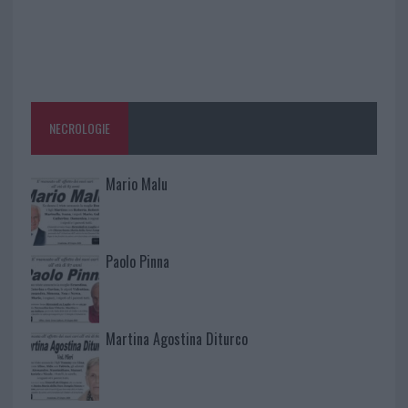
NECROLOGIE
Mario Malu
Paolo Pinna
Martina Agostina Diturco